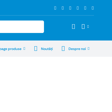
oage produse
Noutăţi
Despre noi