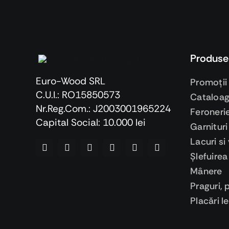
Produse
Euro-Wood SRL
Promoţii
C.U.I.: RO15850573
Cataloa
Nr.Reg.Com.: J2003001965224
Feroneri
Capital Social: 10.000 lei
Garnituri
Lacuri si
Şlefuirea
Mânere
Praguri, 
Placări 