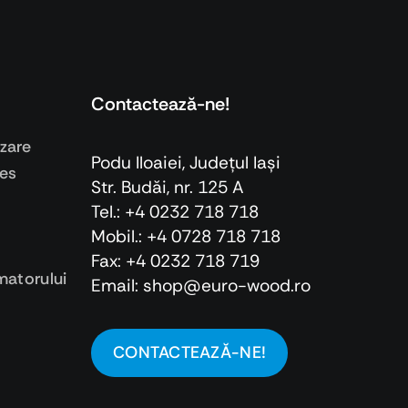
Contactează-ne!
izare
Podu Iloaiei, Judeţul Iaşi
ies
Str. Budăi, nr. 125 A
Tel.: +4 0232 718 718
Mobil.: +4
0728 718 718
Fax: +4 0232 718 719
atorului
Email: shop@euro-wood.ro
CONTACTEAZĂ-NE!