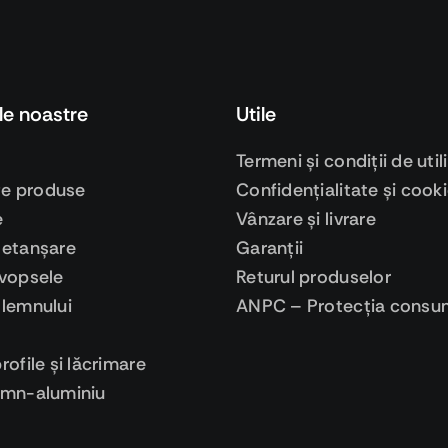
le noastre
Utile
Termeni şi condiţii de util
ge produse
Confidenţialitate şi cook
e
Vânzare şi livrare
 etanşare
Garanţii
 vopsele
Returul produselor
 lemnului
ANPC – Protecţia consum
profile şi lăcrimare
lemn-aluminiu