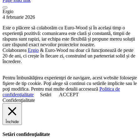
Page load link
Ergio
4 februarie 2026
Este o plăcere să colaborăm cu Euro-Wood și în același timp o
experiență pozitivă: comunicarea este clară și constantă, timpii de
răspuns sunt rapizi, iar echipa este flexibilă și propune mereu soluții
care răspund exact nevoilor proiectelor noastre.
Colaborarea
Ergio
& Euro-Wood nu doar că funcționează de peste
20 de ani, ci crește în fiecare zi, construind un parteneriat solid și de
încredere.
Pentru îmbunătăţirea experienţei de navigare, acest website foloseşte
fişiere de tip cookie. Poţi alege să continui cu setările implicite sau le
poţi modifica. Pentru mai multe detalii accesează
Politica de
confidenţialitate
Setări
ACCEPT
Confidenţialitate
Închide
Setări confidenţialitate