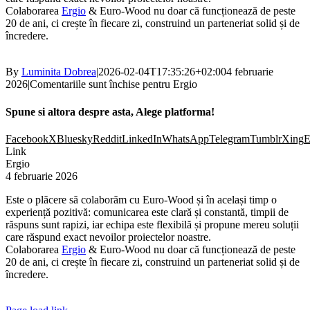
Colaborarea
Ergio
& Euro-Wood nu doar că funcționează de peste
20 de ani, ci crește în fiecare zi, construind un parteneriat solid și de
încredere.
By
Luminita Dobrea
|
2026-02-04T17:35:26+02:00
4 februarie
2026
|
Comentariile sunt închise
pentru Ergio
Spune si altora despre asta, Alege platforma!
Facebook
X
Bluesky
Reddit
LinkedIn
WhatsApp
Telegram
Tumblr
Xing
E
Link
Ergio
4 februarie 2026
Este o plăcere să colaborăm cu Euro-Wood și în același timp o
experiență pozitivă: comunicarea este clară și constantă, timpii de
răspuns sunt rapizi, iar echipa este flexibilă și propune mereu soluții
care răspund exact nevoilor proiectelor noastre.
Colaborarea
Ergio
& Euro-Wood nu doar că funcționează de peste
20 de ani, ci crește în fiecare zi, construind un parteneriat solid și de
încredere.