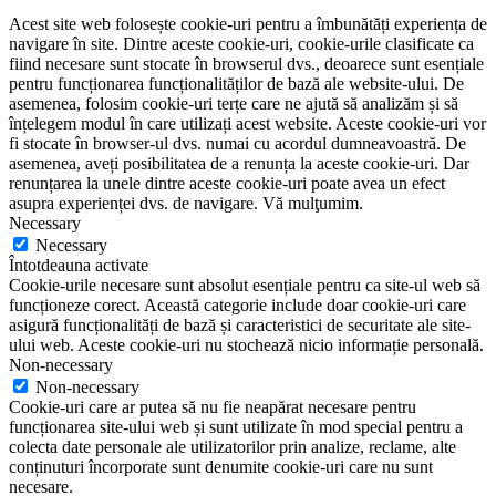
Acest site web folosește cookie-uri pentru a îmbunătăți experiența de
navigare în site. Dintre aceste cookie-uri, cookie-urile clasificate ca
fiind necesare sunt stocate în browserul dvs., deoarece sunt esențiale
pentru funcționarea funcționalităților de bază ale website-ului. De
asemenea, folosim cookie-uri terțe care ne ajută să analizăm și să
înțelegem modul în care utilizați acest website. Aceste cookie-uri vor
fi stocate în browser-ul dvs. numai cu acordul dumneavoastră. De
asemenea, aveți posibilitatea de a renunța la aceste cookie-uri. Dar
renunțarea la unele dintre aceste cookie-uri poate avea un efect
asupra experienței dvs. de navigare. Vă mulţumim.
Necessary
Necessary
Întotdeauna activate
Cookie-urile necesare sunt absolut esențiale pentru ca site-ul web să
funcționeze corect. Această categorie include doar cookie-uri care
asigură funcționalități de bază și caracteristici de securitate ale site-
ului web. Aceste cookie-uri nu stochează nicio informație personală.
Non-necessary
Non-necessary
Cookie-uri care ar putea să nu fie neapărat necesare pentru
funcționarea site-ului web și sunt utilizate în mod special pentru a
colecta date personale ale utilizatorilor prin analize, reclame, alte
conținuturi încorporate sunt denumite cookie-uri care nu sunt
necesare.