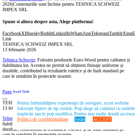
2026
|
Comentariile sunt închise
pentru TEHNICA SCHWEIZ
IMPEX SRL
Spune si altora despre asta, Alege platforma!
Facebook
X
Bluesky
Reddit
LinkedIn
WhatsApp
Telegram
Tumblr
Xing
E
Link
TEHNICA SCHWEIZ IMPEX SRL
13 februarie 2026
Tehnica Schweiz
: Folosim produsele Euro-Wood pentru calitatea și
fiabilitatea lor. Acestea ne permit să obținem finisaje uniforme și
durabile, contribuind la rezultatele estetice și de înalt standard pe
care le urmărim în proiectele noastre.
Page load link
TEHNICA SCHWEIZ IMPEX SRL
Pentru îmbunătăţirea experienţei de navigare, acest website
13 februarie 2026
foloseşte fişiere de tip cookie. Poţi alege să continui cu setările
implicite sau le poţi modifica. Pentru mai multe detalii accese
Tehnica Schweiz
: Folosim produsele Euro-Wood pentru calitatea și
Politica de confidenţialitate
Setări
ACCEPT
fiabilitatea lor. Acestea ne permit să obținem finisaje uniforme și
durabile, contribuind la rezultatele estetice și de înalt standard pe
care le urmărim în proiectele noastre.