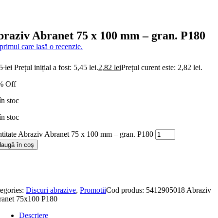
braziv Abranet 75 x 100 mm – gran. P180
 primul care lasă o recenzie.
45
lei
Prețul inițial a fost: 5,45 lei.
2,82
lei
Prețul curent este: 2,82 lei.
% Off
în stoc
în stoc
titate Abraziv Abranet 75 x 100 mm – gran. P180
augă în coș
egories:
Discuri abrazive
,
Promotii
Cod produs:
5412905018 Abraziv
ranet 75x100 P180
Descriere