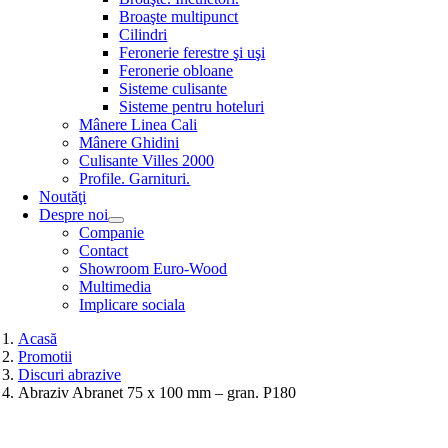
Broaşte multipunct
Cilindri
Feronerie ferestre şi uşi
Feronerie obloane
Sisteme culisante
Sisteme pentru hoteluri
Mânere Linea Cali
Mânere Ghidini
Culisante Villes 2000
Profile. Garnituri.
Noutăţi
Despre noi
Companie
Contact
Showroom Euro-Wood
Multimedia
Implicare sociala
Acasă
Promotii
Discuri abrazive
Abraziv Abranet 75 x 100 mm – gran. P180