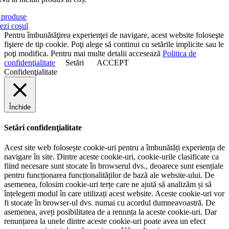
produse
ezi coşul
Pentru îmbunătăţirea experienţei de navigare, acest website foloseşte
fişiere de tip cookie. Poţi alege să continui cu setările implicite sau le
poţi modifica. Pentru mai multe detalii accesează
Politica de
confidenţialitate
Setări
ACCEPT
Confidenţialitate
Închide
Setări confidenţialitate
Acest site web folosește cookie-uri pentru a îmbunătăți experiența de
navigare în site. Dintre aceste cookie-uri, cookie-urile clasificate ca
fiind necesare sunt stocate în browserul dvs., deoarece sunt esențiale
pentru funcționarea funcționalităților de bază ale website-ului. De
asemenea, folosim cookie-uri terțe care ne ajută să analizăm și să
înțelegem modul în care utilizați acest website. Aceste cookie-uri vor
fi stocate în browser-ul dvs. numai cu acordul dumneavoastră. De
asemenea, aveți posibilitatea de a renunța la aceste cookie-uri. Dar
renunțarea la unele dintre aceste cookie-uri poate avea un efect