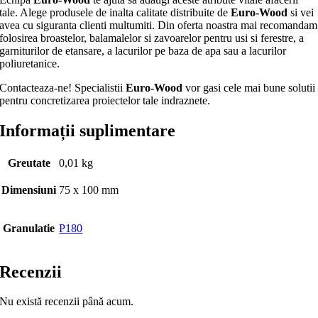
tale. Alege produsele de inalta calitate distribuite de
Euro-Wood
si vei
avea cu siguranta clienti multumiti. Din oferta noastra mai recomandam
folosirea broastelor, balamalelor si zavoarelor pentru usi si ferestre, a
garniturilor de etansare, a lacurilor pe baza de apa sau a lacurilor
poliuretanice.
Contacteaza-ne! Specialistii
Euro-Wood
vor gasi cele mai bune solutii
pentru concretizarea proiectelor tale indraznete.
Informații suplimentare
Greutate
0,01 kg
Dimensiuni
75 x 100 mm
Granulatie
P180
Recenzii
Nu există recenzii până acum.