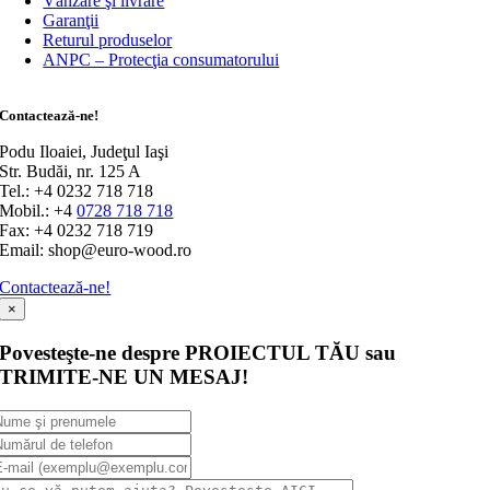
Vânzare şi livrare
Garanţii
Returul produselor
ANPC – Protecţia consumatorului
Contactează-ne!
Podu Iloaiei, Judeţul Iaşi
Str. Budăi, nr. 125 A
Tel.: +4 0232 718 718
Mobil.: +4
0728 718 718
Fax: +4 0232 718 719
Email: shop@euro-wood.ro
Contactează-ne!
×
Povesteşte-ne despre PROIECTUL TĂU sau
TRIMITE-NE UN MESAJ!