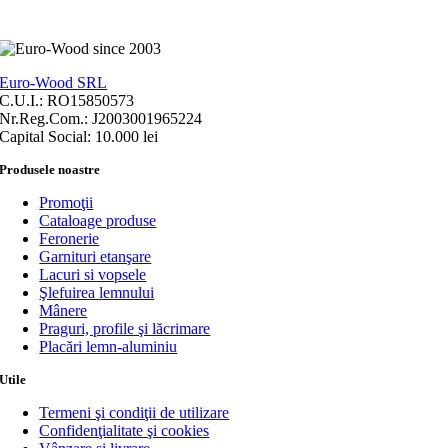
Euro-Wood SRL
C.U.I.: RO15850573
Nr.Reg.Com.: J2003001965224
Capital Social: 10.000 lei
Produsele noastre
Promoţii
Cataloage produse
Feronerie
Garnituri etanşare
Lacuri si vopsele
Şlefuirea lemnului
Mânere
Praguri, profile şi lăcrimare
Placări lemn-aluminiu
Utile
Termeni şi condiţii de utilizare
Confidenţialitate şi cookies