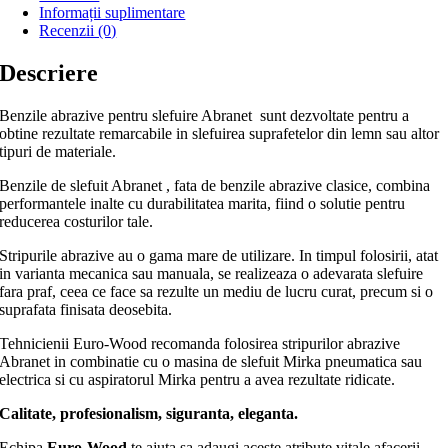
Informații suplimentare
Recenzii (0)
Descriere
Benzile abrazive pentru slefuire Abranet sunt dezvoltate pentru a
obtine rezultate remarcabile in slefuirea suprafetelor din lemn sau altor
tipuri de materiale.
Benzile de slefuit Abranet , fata de benzile abrazive clasice, combina
performantele inalte cu durabilitatea marita, fiind o solutie pentru
reducerea costurilor tale.
Stripurile abrazive au o gama mare de utilizare. In timpul folosirii, atat
in varianta mecanica sau manuala, se realizeaza o adevarata slefuire
fara praf, ceea ce face sa rezulte un mediu de lucru curat, precum si o
suprafata finisata deosebita.
Tehnicienii Euro-Wood recomanda folosirea stripurilor abrazive
Abranet in combinatie cu o masina de slefuit Mirka pneumatica sau
electrica si cu aspiratorul Mirka pentru a avea rezultate ridicate.
Calitate, profesionalism, siguranta, eleganta.
Echipa
Euro-Wood
te ajuta sa adaugi aceste atribute vitale afacerii