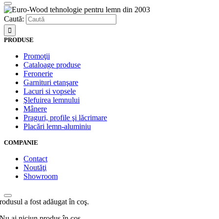
Caută:
PRODUSE
Promoţii
Cataloage produse
Feronerie
Garnituri etanşare
Lacuri si vopsele
Şlefuirea lemnului
Mânere
Praguri, profile şi lăcrimare
Placări lemn-aluminiu
COMPANIE
Contact
Noutăţi
Showroom
rodusul a fost adăugat în coş.
Nu ai niciun produs în coș.