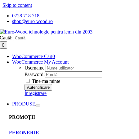
Skip to content
0728 718 718
shop@euro-wood.ro
Caută:
WooCommerce Cart
0
WooCommerce My Account
Username:
Password:
Tine-ma minte
Înregistrare
PRODUSE
PROMOŢII
FERONERIE