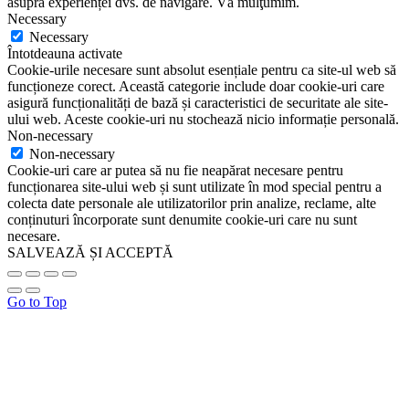
asupra experienței dvs. de navigare. Vă mulţumim.
Necessary
Necessary
Întotdeauna activate
Cookie-urile necesare sunt absolut esențiale pentru ca site-ul web să
funcționeze corect. Această categorie include doar cookie-uri care
asigură funcționalități de bază și caracteristici de securitate ale site-
ului web. Aceste cookie-uri nu stochează nicio informație personală.
Non-necessary
Non-necessary
Cookie-uri care ar putea să nu fie neapărat necesare pentru
funcționarea site-ului web și sunt utilizate în mod special pentru a
colecta date personale ale utilizatorilor prin analize, reclame, alte
conținuturi încorporate sunt denumite cookie-uri care nu sunt
necesare.
SALVEAZĂ ȘI ACCEPTĂ
Go to Top