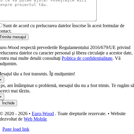
Sunt de acord cu prelucrarea datelor înscrise în acest formular de
ontact.
Trimite mesajul
uro-Wood respectă prevederile Regulamentului 2016/679/UE privind
relucrarea datelor cu caracter personal şi libera circulaţie a acestor date,
entru mai multe detalii consultaţi
Politica de confidenţialitate
. Vă
ulţumim.
esajul tău a fost transmis. Îţi mulţumim!
×
ps, am întâmpinat o problemă, mesajul tău nu a fost trimis. Te rugăm s
ncerci mai târziu.
×
Închide
© 2020 - 2026 •
Euro-Wood
. Toate drepturile rezervate. • Website
dezvoltat de
Web Mobile
Page load link