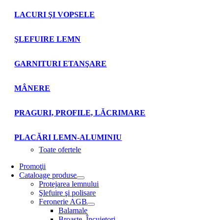
LACURI ŞI VOPSELE
ŞLEFUIRE LEMN
GARNITURI ETANŞARE
MÂNERE
PRAGURI, PROFILE, LĂCRIMARE
PLACĂRI LEMN-ALUMINIU
Toate ofertele
Promoţii
Cataloage produse
Protejarea lemnului
Şlefuire şi polisare
Feronerie AGB
Balamale
Broaşte. Încuietori.