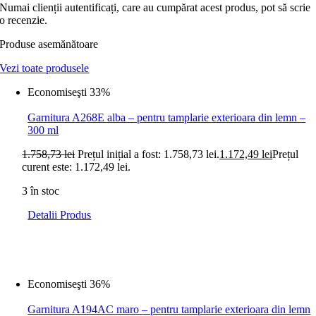
Numai clienții autentificați, care au cumpărat acest produs, pot să scrie
o recenzie.
Produse asemănătoare
Vezi toate produsele
Economiseşti 33%
Garnitura A268E alba – pentru tamplarie exterioara din lemn –
300 ml
1.758,73
lei
Prețul inițial a fost: 1.758,73 lei.
1.172,49
lei
Prețul
curent este: 1.172,49 lei.
3 în stoc
Detalii Produs
Economiseşti 36%
Garnitura A194AC maro – pentru tamplarie exterioara din lemn