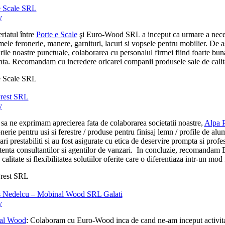
e Scale SRL
y
riatul între
Porte e Scale
şi Euro-Wood SRL a inceput ca urmare a necesita
ele feronerie, manere, garnituri, lacuri si vopsele pentru mobilier. De 
arile noastre punctuale, colaborarea cu personalul firmei fiind foarte b
ta. Recomandam cu incredere oricarei companii produsele sale de calitate 
e Scale SRL
rest SRL
y
sa ne exprimam aprecierea fata de colaborarea societatii noastre,
Alpa 
nerie pentru usi si ferestre / produse pentru finisaj lemn / profile de alum
ari prestabiliti si au fost asigurate cu etica de deservire prompta si profe
enta consultantilor si agentilor de vanzari. In concluzie, recomandam Eu
 calitate si flexibilitatea solutiilor oferite care o diferentiaza intr-un mod
rest SRL
 Nedelcu – Mobinal Wood SRL Galati
y
al Wood
: Colaboram cu Euro-Wood inca de cand ne-am inceput activitatea