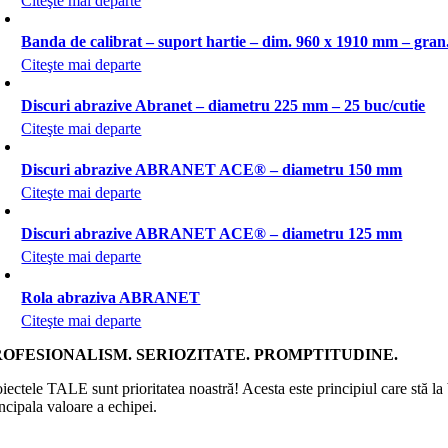
Citeşte mai departe
Banda de calibrat – suport hartie – dim. 960 x 1910 mm – gran
Citeşte mai departe
Discuri abrazive Abranet – diametru 225 mm – 25 buc/cutie
Citeşte mai departe
Discuri abrazive ABRANET ACE® – diametru 150 mm
Citeşte mai departe
Discuri abrazive ABRANET ACE® – diametru 125 mm
Citeşte mai departe
Rola abraziva ABRANET
Citeşte mai departe
ROFESIONALISM. SERIOZITATE. PROMPTITUDINE.
iectele TALE sunt prioritatea noastră! Acesta este principiul care stă la
ncipala valoare a echipei.