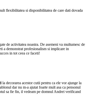
 flexibilitatea si disponibilitatea de care dati dovada
egate de activitatea noastra. De asemeni va multumesc de
eti a demonstrat profesionalism si implicare in
cces in tot ceea ce faceti!
d
la decorarea acestor cutii pentru ca ele vor ajunge la
ablonul dar nu m-a ajutat foarte mult asa ca pensonul
totul sa fie fin, il vedeam pe domnul Andrei verificand