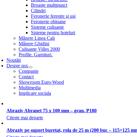
Broaşte multipunct
Cilindri
Feronerie ferestre şi uşi
Feronerie obloane
Sisteme culisante
Sisteme pentru hoteluri
Mânere Linea Cali
Mânere Ghidini
Culisante Villes 2000
Profile. Garnituri.
Noutăţi
Despre noi
Companie
Contact
Showroom Euro-Wood
Multimedia
Implicare sociala
Abraziv Abranet 75 x 100 mm – gran. P180
Citeşte mai departe
Abraziv pe suport buretat, rola de 25 m (200 buc – 115×125 m