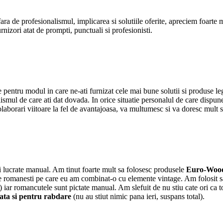
e profesionalismul, implicarea si solutiile oferite, apreciem foarte mult
rnizori atat de prompti, punctuali si profesionisti.
pentru modul in care ne-ati furnizat cele mai bune solutii si produse l
alismul de care ati dat dovada. In orice situatie personalul de care dispun
laborari viitoare la fel de avantajoasa, va multumesc si va doresc mult su
e si lucrate manual. Am tinut foarte mult sa folosesc produsele
Euro-Woo
ale romanesti pe care eu am combinat-o cu elemente vintage. Am folosit s
:) iar romancutele sunt pictate manual. Am slefuit de nu stiu cate ori ca 
ta si pentru rabdare
(nu au stiut nimic pana ieri, suspans total).