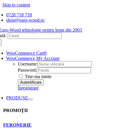
Skip to content
0728 718 718
shop@euro-wood.ro
ută:
WooCommerce Cart
0
WooCommerce My Account
Username:
Password:
Tine-ma minte
Înregistrare
PRODUSE
PROMOŢII
FERONERIE