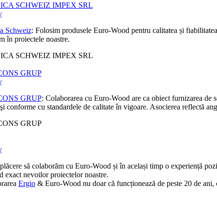
ICA SCHWEIZ IMPEX SRL
y
a Schweiz
: Folosim produsele Euro-Wood pentru calitatea și fiabilitatea 
m în proiectele noastre.
ICA SCHWEIZ IMPEX SRL
CONS GRUP
y
CONS GRUP
: Colaborarea cu Euro-Wood are ca obiect furnizarea de solu
 şi conforme cu standardele de calitate în vigoare. Asocierea reflectă ang
CONS GRUP
y
plăcere să colaborăm cu Euro-Wood și în același timp o experiență pozitiv
 exact nevoilor proiectelor noastre.
orarea
Ergio
& Euro-Wood nu doar că funcționează de peste 20 de ani, ci c