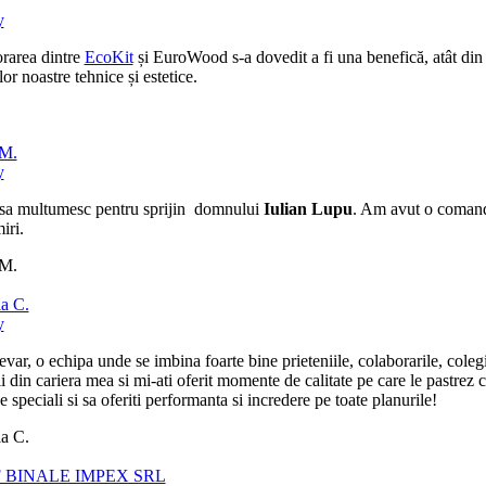
y
rarea dintre
EcoKit
și EuroWood s-a dovedit a fi una benefică, atât din pu
lor noastre tehnice și estetice.
 M.
y
sa multumesc pentru sprijin domnului
Iulian Lupu
. Am avut o comanda 
iri.
 M.
a C.
y
evar, o echipa unde se imbina foarte bine prieteniile, colaborarile, cole
ii din cariera mea si mi-ati oferit momente de calitate pe care le pastr
de speciali si sa oferiti performanta si incredere pe toate planurile!
a C.
 BINALE IMPEX SRL