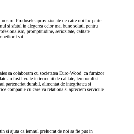
 nostru. Produsele aprovizionate de catre noi fac parte
ul si sfatul in alegerea celor mai bune solutii pentru
fesionalism, promptitudine, seriozitate, calitate
petitorii sai.
les sa colaboram cu societatea Euro-Wood, ca furnizor
te au fost livrate in termenii de calitate, temporali si
ui parteneriat durabil, alimentat de integritatea si
ice companie cu care va relationa si apreciem serviciile
 si ajuta ca lemnul prelucrat de noi sa fie pus in