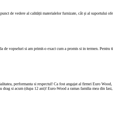
nct de vedere al calității materialelor furnizate, cât și al suportului ofer
de vopseluri si am primit-o exact cum a promis si in termen. Pentru tiner
gialitatea, performanta si respectul! Ca fost angajat al firmei Euro Wood
ez cu drag si acum (dupa 12 ani)! Euro-Wood a ramas familia mea din Iasi