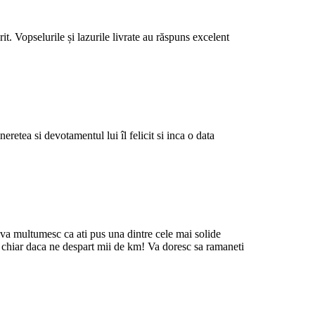
it. Vopselurile și lazurile livrate au răspuns excelent
etea si devotamentul lui îl felicit si inca o data
, va multumesc ca ati pus una dintre cele mai solide
, chiar daca ne despart mii de km! Va doresc sa ramaneti