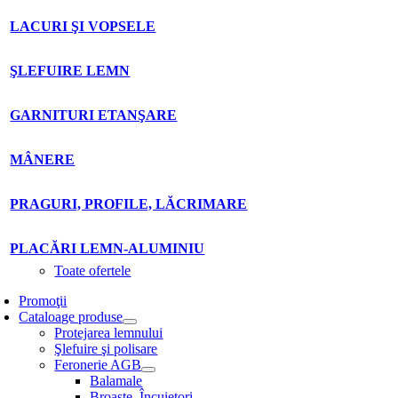
LACURI ŞI VOPSELE
ŞLEFUIRE LEMN
GARNITURI ETANŞARE
MÂNERE
PRAGURI, PROFILE, LĂCRIMARE
PLACĂRI LEMN-ALUMINIU
Toate ofertele
Promoţii
Cataloage produse
Protejarea lemnului
Şlefuire şi polisare
Feronerie AGB
Balamale
Broaşte. Încuietori.