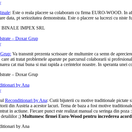
y
inale
: Este o reala placere sa colaboram cu firma EURO-WOOD. In afara d
are data, pt seriozitatea demonstrata. Este o placere sa lucrezi cu niste fu
 BINALE IMPEX SRL
Istrate – Doxar Grup
y
 Grup:
Va transmit prezenta scrisoare de multumire ca semn de apreciere 
n care ati tratat problemele aparute pe parcursul colaborarii si profesion
narea cat mai buna si mai rapida a cerintelor noastre. In speranta unei co
Istrate – Doxar Grup
itionari by Ana
y
tul
Reconditionari by Ana
: Cutii bijuterii cu motive traditionale pictat
torii din Austria a acestor lacuri. Tema de baza a fost motive tradition
ntrat in actiune. Fiecare punct este realizat manual cu seringa din poza 
 detaliilor ;)
Multumesc firmei Euro-Wood pentru increderea acorda
itionari by Ana