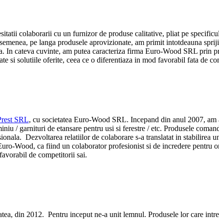
tii colaborarii cu un furnizor de produse calitative, pliat pe specificul
asemenea, pe langa produsele aprovizionate, am primit intotdeauna sprijin
una. In cateva cuvinte, am putea caracteriza firma Euro-Wood SRL prin pro
si solutiile oferite, ceea ce o diferentiaza in mod favorabil fata de com
Prest SRL
, cu societatea Euro-Wood SRL. Incepand din anul 2007, am a
iniu / garnituri de etansare pentru usi si ferestre / etc. Produsele comanda
sionala. Dezvoltarea relatiilor de colaborare s-a translatat in stabilirea un
ro-Wood, ca fiind un colaborator profesionist si de incredere pentru or
 favorabil de competitorii sai.
, din 2012. Pentru inceput ne-a unit lemnul. Produsele lor care intretin