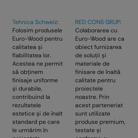
Tehnica Schweiz
:
RED CONS GRUP
:
Folosim produsele
Colaborarea cu
Euro-Wood pentru
Euro-Wood are ca
calitatea și
obiect furnizarea
fiabilitatea lor.
de soluţii şi
Acestea ne permit
materiale de
să obținem
finisare de înaltă
finisaje uniforme
calitate pentru
și durabile,
proiectele
contribuind la
noastre. Prin
rezultatele
acest parteneriat
estetice și de înalt
sunt utilizate
standard pe care
produse premium,
le urmărim în
testate şi