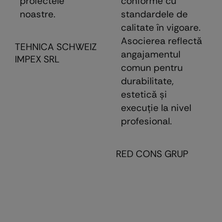
proiectele
conforme cu
noastre.
standardele de
calitate în vigoare.
Asocierea reflectă
TEHNICA SCHWEIZ
angajamentul
IMPEX SRL
comun pentru
durabilitate,
estetică şi
execuţie la nivel
profesional.
RED CONS GRUP
E