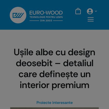
Skip
to
content
Ușile albe cu design
deosebit – detaliul
care definește un
interior premium
Proiecte interesante