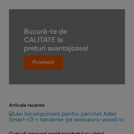
Bucură-te de
CALITATE la
preţuri avantajoase!
Promoţii
Articole recente
Cum să renovezi rapid parchetul cu uleiul