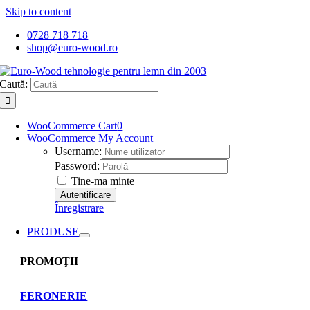
Skip to content
0728 718 718
shop@euro-wood.ro
Caută:
WooCommerce Cart
0
WooCommerce My Account
Username:
Password:
Tine-ma minte
Înregistrare
PRODUSE
PROMOŢII
FERONERIE