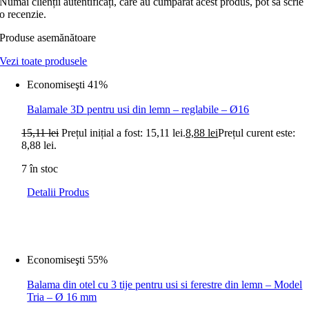
Numai clienții autentificați, care au cumpărat acest produs, pot să scrie
o recenzie.
Produse asemănătoare
Vezi toate produsele
Economiseşti 41%
Balamale 3D pentru usi din lemn – reglabile – Ø16
15,11
lei
Prețul inițial a fost: 15,11 lei.
8,88
lei
Prețul curent este:
8,88 lei.
7 în stoc
Detalii Produs
Economiseşti 55%
Balama din otel cu 3 tije pentru usi si ferestre din lemn – Model
Tria – Ø 16 mm