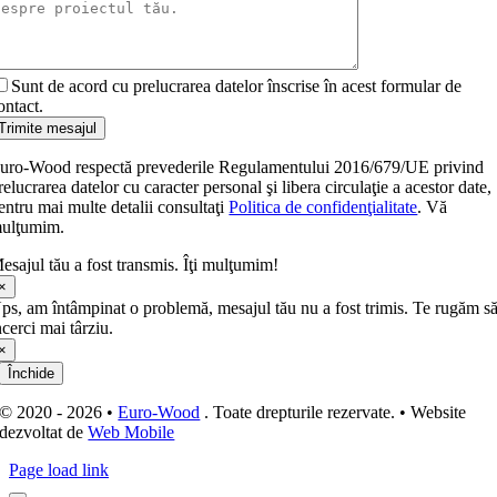
Sunt de acord cu prelucrarea datelor înscrise în acest formular de
ontact.
Trimite mesajul
uro-Wood respectă prevederile Regulamentului 2016/679/UE privind
relucrarea datelor cu caracter personal şi libera circulaţie a acestor date,
entru mai multe detalii consultaţi
Politica de confidenţialitate
. Vă
ulţumim.
esajul tău a fost transmis. Îţi mulţumim!
×
ps, am întâmpinat o problemă, mesajul tău nu a fost trimis. Te rugăm s
ncerci mai târziu.
×
Închide
© 2020 - 2026 •
Euro-Wood
. Toate drepturile rezervate. • Website
dezvoltat de
Web Mobile
Page load link