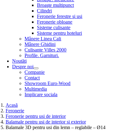
Broaşte multipunct
Cilindri
Feronerie ferestre şi uşi
Feronerie obloane
Sisteme culisante
Sisteme pentru hoteluri
Mânere Linea Cali
Mânere Ghidini
Culisante Villes 2000
Profile. Garnituri.
Noutăţi
Despre noi
Companie
Contact
Showroom Euro-Wood
Multimedia
Implicare sociala
Acasă
Feronerie
Feronerie pentru usi de interior
Balamale pentru usi de interior si exterior
Balamale 3D pentru usi din lemn – reglabile – Ø14