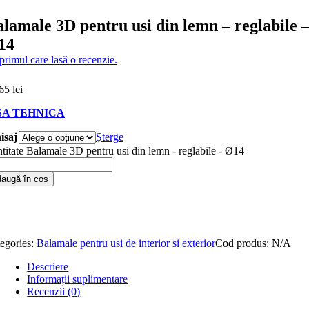
lamale 3D pentru usi din lemn – reglabile 
14
 primul care lasă o recenzie.
,65
lei
SA TEHNICA
isaj
Șterge
titate Balamale 3D pentru usi din lemn - reglabile - Ø14
augă în coș
egories:
Balamale pentru usi de interior si exterior
Cod produs:
N/A
Descriere
Informații suplimentare
Recenzii (0)