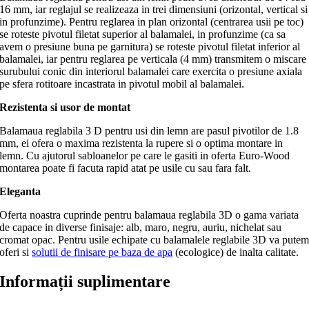
16 mm, iar reglajul se realizeaza in trei dimensiuni (orizontal, vertical si
in profunzime). Pentru reglarea in plan orizontal (centrarea usii pe toc)
se roteste pivotul filetat superior al balamalei, in profunzime (ca sa
avem o presiune buna pe garnitura) se roteste pivotul filetat inferior al
balamalei, iar pentru reglarea pe verticala (4 mm) transmitem o miscare
surubului conic din interiorul balamalei care exercita o presiune axiala
pe sfera rotitoare incastrata in pivotul mobil al balamalei.
Rezistenta si usor de montat
Balamaua reglabila 3 D pentru usi din lemn are pasul pivotilor de 1.8
mm, ei ofera o maxima rezistenta la rupere si o optima montare in
lemn. Cu ajutorul sabloanelor pe care le gasiti in oferta Euro-Wood
montarea poate fi facuta rapid atat pe usile cu sau fara falt.
Eleganta
Oferta noastra cuprinde pentru balamaua reglabila 3D o gama variata
de capace in diverse finisaje: alb, maro, negru, auriu, nichelat sau
cromat opac. Pentru usile echipate cu balamalele reglabile 3D va pute
oferi si
solutii de finisare pe baza de apa
(ecologice) de inalta calitate.
Informații suplimentare