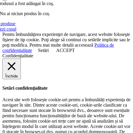
rodusul a fost adăugat în coş.
Nu ai niciun produs în coș.
produse
ezi coşul
Pentru îmbunătăţirea experienţei de navigare, acest website foloseşte
fişiere de tip cookie. Poţi alege să continui cu setările implicite sau le
poţi modifica. Pentru mai multe detalii accesează
Politica de
confidenţialitate
Setări
ACCEPT
Confidenţialitate
Închide
Setări confidenţialitate
Acest site web folosește cookie-uri pentru a îmbunătăți experiența de
navigare în site. Dintre aceste cookie-uri, cookie-urile clasificate ca
fiind necesare sunt stocate în browserul dvs., deoarece sunt esențiale
pentru funcționarea funcționalităților de bază ale website-ului. De
asemenea, folosim cookie-uri terțe care ne ajută să analizăm și să
înțelegem modul în care utilizați acest website. Aceste cookie-uri vor
fi stocate în browser-ul dvs. numai cu acordul dumneavoastră. De