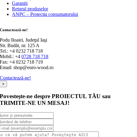
Garanţii
Returul produselor
ANPC – Protecţia consumatorului
Contactează-ne!
Podu Iloaiei, Judeţul Iaşi
Str. Budăi, nr. 125 A
Tel.: +4 0232 718 718
Mobil.: +4
0728 718 718
Fax: +4 0232 718 719
Email: shop@euro-wood.ro
Contactează-ne!
×
Povesteşte-ne despre PROIECTUL TĂU sau
TRIMITE-NE UN MESAJ!