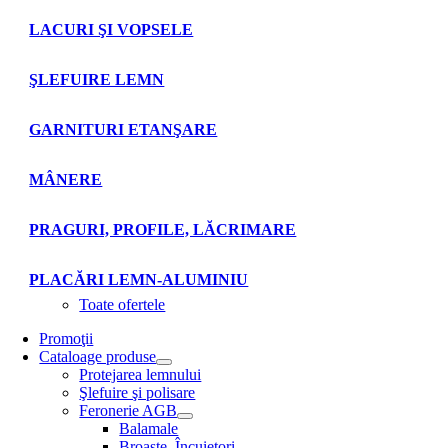
LACURI ŞI VOPSELE
ŞLEFUIRE LEMN
GARNITURI ETANŞARE
MÂNERE
PRAGURI, PROFILE, LĂCRIMARE
PLACĂRI LEMN-ALUMINIU
Toate ofertele
Promoţii
Cataloage produse
Protejarea lemnului
Şlefuire şi polisare
Feronerie AGB
Balamale
Broaşte. Încuietori.