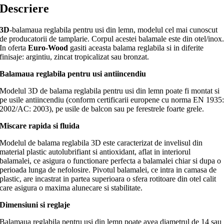
Descriere
3D
-balamaua reglabila pentru usi din lemn, modelul cel mai cunoscut
de producatorii de tamplarie. Corpul acestei balamale este din otel/inox
In oferta
Euro-Wood
gasiti aceasta balama reglabila si in diferite
finisaje: argintiu, zincat tropicalizat sau bronzat.
Balamaua reglabila pentru usi antiincendiu
Modelul 3D de balama reglabila pentru usi din lemn poate fi montat si
pe usile antiincendiu (conform certificarii europene cu norma EN 1935
2002/AC: 2003), pe usile de balcon sau pe ferestrele foarte grele.
Miscare rapida si fluida
Modelul de balama reglabila 3D este caracterizat de invelisul din
material plastic autolubrifiant si antioxidant, aflat in interiorul
balamalei, ce asigura o functionare perfecta a balamalei chiar si dupa o
perioada lunga de nefolosire. Pivotul balamalei, ce intra in camasa de
plastic, are incastrat in partea superioara o sfera rotitoare din otel calit
care asigura o maxima alunecare si stabilitate.
Dimensiuni si reglaje
Balamaua reglabila pentru usi din lemn poate avea diametrul de 14 sau