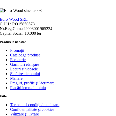
Euro-Wood SRL
C.U.I.: RO15850573
Nr.Reg.Com.: J2003001965224
Capital Social: 10.000 lei
Produsele noastre
Promoţii
Cataloage produse
Feronerie
Garnituri etanşare
Lacuri si vopsele
Şlefuirea lemnului
Mânere
Praguri, profile şi lăcrimare
Placări lemn-aluminiu
Utile
Termeni şi condiţii de utilizare
Confidenţialitate şi cookies
Vânzare şi livrare