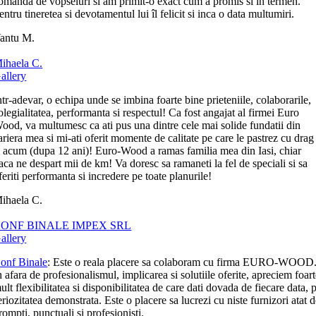
omanda de vopseluri si am primit-o exact cum a promis si in termen.
entru tineretea si devotamentul lui îl felicit si inca o data multumiri.
antu M.
ihaela C.
allery
ntr-adevar, o echipa unde se imbina foarte bine prieteniile, colaborarile,
olegialitatea, performanta si respectul! Ca fost angajat al firmei Euro
ood, va multumesc ca ati pus una dintre cele mai solide fundatii din
ariera mea si mi-ati oferit momente de calitate pe care le pastrez cu drag
i acum (dupa 12 ani)! Euro-Wood a ramas familia mea din Iasi, chiar
aca ne despart mii de km! Va doresc sa ramaneti la fel de speciali si sa
feriti performanta si incredere pe toate planurile!
ihaela C.
ONF BINALE IMPEX SRL
allery
onf Binale
: Este o reala placere sa colaboram cu firma EURO-WOOD
n afara de profesionalismul, implicarea si solutiile oferite, apreciem foar
ult flexibilitatea si disponibilitatea de care dati dovada de fiecare data, p
eriozitatea demonstrata. Este o placere sa lucrezi cu niste furnizori atat 
rompti, punctuali si profesionisti.