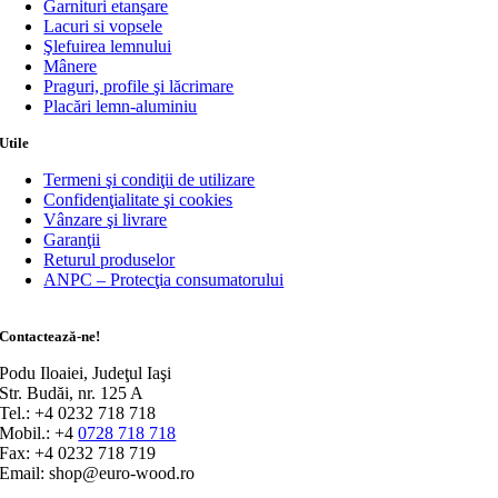
Garnituri etanşare
Lacuri si vopsele
Şlefuirea lemnului
Mânere
Praguri, profile şi lăcrimare
Placări lemn-aluminiu
Utile
Termeni şi condiţii de utilizare
Confidenţialitate şi cookies
Vânzare şi livrare
Garanţii
Returul produselor
ANPC – Protecţia consumatorului
Contactează-ne!
Podu Iloaiei, Judeţul Iaşi
Str. Budăi, nr. 125 A
Tel.: +4 0232 718 718
Mobil.: +4
0728 718 718
Fax: +4 0232 718 719
Email: shop@euro-wood.ro