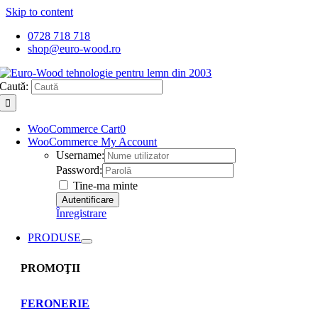
Skip to content
0728 718 718
shop@euro-wood.ro
Caută:
WooCommerce Cart
0
WooCommerce My Account
Username:
Password:
Tine-ma minte
Înregistrare
PRODUSE
PROMOŢII
FERONERIE