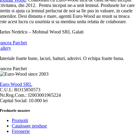
ctivitatea, din 2012. Pentru inceput ne-a unit lemnul. Produsele lor care
ntretin si ajuta ca lemnul prelucrat de noi sa fie pus in valoare, in casele
amenilor. Desi distanta e mare, agentii Euro-Wood au reusit sa treaca
este acest lucru cu usurinta si sa mentina unita relatia de colaborare.
arius Nedelcu – Mobinal Wood SRL Galati
ancea Parchet
allery
ateriale foarte bune, lacuri, baituri, adezivi. O echipa foarte buna.
ancea Parchet
Euro-Wood SRL
C.U.I.: RO15850573
Nr.Reg.Com.: J2003001965224
Capital Social: 10.000 lei
Produsele noastre
Promoţii
Cataloage produse
Feronerie