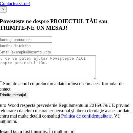
Contactează-ne!
×
Povesteşte-ne despre PROIECTUL TĂU sau
TRIMITE-NE UN MESAJ!
Sunt de acord cu prelucrarea datelor înscrise în acest formular de
ontact.
Trimite mesajul
uro-Wood respectă prevederile Regulamentului 2016/679/UE privind
relucrarea datelor cu caracter personal şi libera circulaţie a acestor date,
entru mai multe detalii consultaţi
Politica de confidenţialitate
. Vă
ulţumim.
esajul tău a fost transmis. Îţi mulţumim!