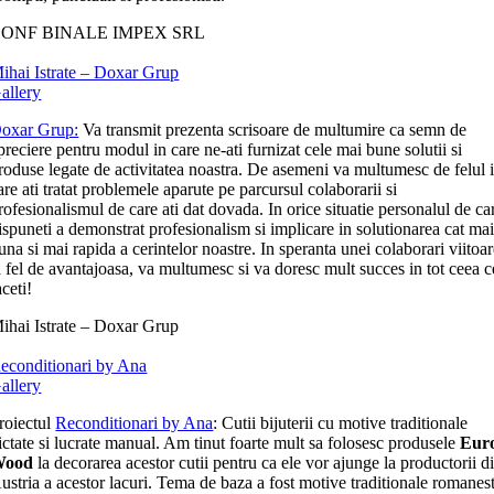
ONF BINALE IMPEX SRL
ihai Istrate – Doxar Grup
allery
oxar Grup:
Va transmit prezenta scrisoare de multumire ca semn de
preciere pentru modul in care ne-ati furnizat cele mai bune solutii si
roduse legate de activitatea noastra. De asemeni va multumesc de felul 
are ati tratat problemele aparute pe parcursul colaborarii si
rofesionalismul de care ati dat dovada. In orice situatie personalul de ca
ispuneti a demonstrat profesionalism si implicare in solutionarea cat ma
una si mai rapida a cerintelor noastre. In speranta unei colaborari viitoa
a fel de avantajoasa, va multumesc si va doresc mult succes in tot ceea c
aceti!
ihai Istrate – Doxar Grup
econditionari by Ana
allery
roiectul
Reconditionari by Ana
: Cutii bijuterii cu motive traditionale
ictate si lucrate manual. Am tinut foarte mult sa folosesc produsele
Eur
Wood
la decorarea acestor cutii pentru ca ele vor ajunge la productorii d
ustria a acestor lacuri. Tema de baza a fost motive traditionale romanest