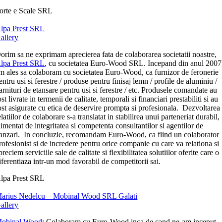
orte e Scale SRL
lpa Prest SRL
allery
orim sa ne exprimam aprecierea fata de colaborarea societatii noastre,
lpa Prest SRL
, cu societatea Euro-Wood SRL. Incepand din anul 2007
m ales sa colaboram cu societatea Euro-Wood, ca furnizor de feronerie
entru usi si ferestre / produse pentru finisaj lemn / profile de aluminiu /
arnituri de etansare pentru usi si ferestre / etc. Produsele comandate au
ost livrate in termenii de calitate, temporali si financiari prestabiliti si au
ost asigurate cu etica de deservire prompta si profesionala. Dezvoltarea
elatiilor de colaborare s-a translatat in stabilirea unui parteneriat durabil,
limentat de integritatea si competenta consultantilor si agentilor de
anzari. In concluzie, recomandam Euro-Wood, ca fiind un colaborator
rofesionist si de incredere pentru orice companie cu care va relationa si
preciem serviciile sale de calitate si flexibilitatea solutiilor oferite care o
iferentiaza intr-un mod favorabil de competitorii sai.
lpa Prest SRL
arius Nedelcu – Mobinal Wood SRL Galati
allery
obinal Wood
: Colaboram cu Euro-Wood inca de cand ne-am inceput