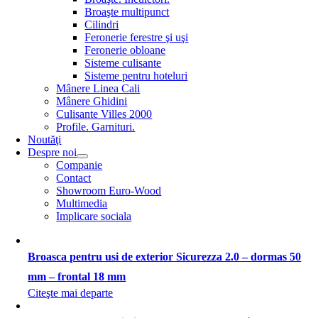
Broaşte multipunct
Cilindri
Feronerie ferestre şi uşi
Feronerie obloane
Sisteme culisante
Sisteme pentru hoteluri
Mânere Linea Cali
Mânere Ghidini
Culisante Villes 2000
Profile. Garnituri.
Noutăţi
Despre noi
Companie
Contact
Showroom Euro-Wood
Multimedia
Implicare sociala
Broasca pentru usi de exterior Sicurezza 2.0 – dormas 50
mm – frontal 18 mm
Citeşte mai departe