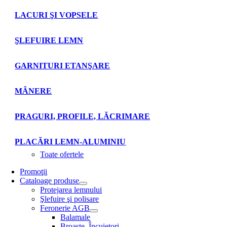
LACURI ŞI VOPSELE
ŞLEFUIRE LEMN
GARNITURI ETANŞARE
MÂNERE
PRAGURI, PROFILE, LĂCRIMARE
PLACĂRI LEMN-ALUMINIU
Toate ofertele
Promoţii
Cataloage produse
Protejarea lemnului
Şlefuire şi polisare
Feronerie AGB
Balamale
Broaşte. Încuietori.