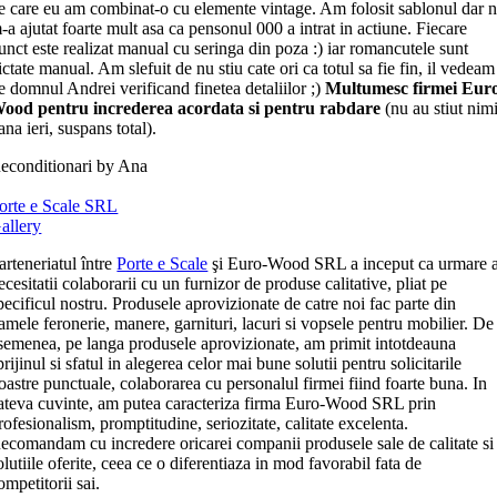
e care eu am combinat-o cu elemente vintage. Am folosit sablonul dar 
-a ajutat foarte mult asa ca pensonul 000 a intrat in actiune. Fiecare
unct este realizat manual cu seringa din poza :) iar romancutele sunt
ictate manual. Am slefuit de nu stiu cate ori ca totul sa fie fin, il vedeam
e domnul Andrei verificand finetea detaliilor ;)
Multumesc firmei Eur
ood pentru increderea acordata si pentru rabdare
(nu au stiut nim
ana ieri, suspans total).
econditionari by Ana
orte e Scale SRL
allery
arteneriatul între
Porte e Scale
şi Euro-Wood SRL a inceput ca urmare 
ecesitatii colaborarii cu un furnizor de produse calitative, pliat pe
pecificul nostru. Produsele aprovizionate de catre noi fac parte din
amele feronerie, manere, garnituri, lacuri si vopsele pentru mobilier. De
semenea, pe langa produsele aprovizionate, am primit intotdeauna
prijinul si sfatul in alegerea celor mai bune solutii pentru solicitarile
oastre punctuale, colaborarea cu personalul firmei fiind foarte buna. In
ateva cuvinte, am putea caracteriza firma Euro-Wood SRL prin
rofesionalism, promptitudine, seriozitate, calitate excelenta.
ecomandam cu incredere oricarei companii produsele sale de calitate si
olutiile oferite, ceea ce o diferentiaza in mod favorabil fata de
ompetitorii sai.