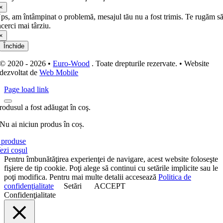
×
ps, am întâmpinat o problemă, mesajul tău nu a fost trimis. Te rugăm s
ncerci mai târziu.
×
Închide
© 2020 - 2026 •
Euro-Wood
. Toate drepturile rezervate. • Website
dezvoltat de
Web Mobile
Page load link
rodusul a fost adăugat în coş.
Nu ai niciun produs în coș.
produse
ezi coşul
Pentru îmbunătăţirea experienţei de navigare, acest website foloseşte
fişiere de tip cookie. Poţi alege să continui cu setările implicite sau le
poţi modifica. Pentru mai multe detalii accesează
Politica de
confidenţialitate
Setări
ACCEPT
Confidenţialitate