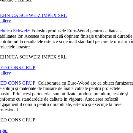
EHNICA SCHWEIZ IMPEX SRL
allery
ehnica Schweiz
: Folosim produsele Euro-Wood pentru calitatea și
iabilitatea lor. Acestea ne permit să obținem finisaje uniforme și durabile
ontribuind la rezultatele estetice și de înalt standard pe care le urmărim î
roiectele noastre.
EHNICA SCHWEIZ IMPEX SRL
RED CONS GRUP
allery
RED CONS GRUP
: Colaborarea cu Euro-Wood are ca obiect furnizare
e soluţii şi materiale de finisare de înaltă calitate pentru proiectele
oastre. Prin acest parteneriat sunt utilizate produse premium, testate şi
onforme cu standardele de calitate în vigoare. Asocierea reflectă
ngajamentul comun pentru durabilitate, estetică şi execuţie la nivel
rofesional.
RED CONS GRUP
rgio