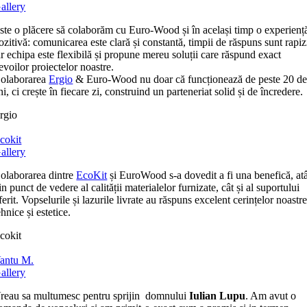
allery
ste o plăcere să colaborăm cu Euro-Wood și în același timp o experienț
ozitivă: comunicarea este clară și constantă, timpii de răspuns sunt rapiz
ar echipa este flexibilă și propune mereu soluții care răspund exact
evoilor proiectelor noastre.
olaborarea
Ergio
& Euro-Wood nu doar că funcționează de peste 20 d
ni, ci crește în fiecare zi, construind un parteneriat solid și de încredere.
rgio
cokit
allery
olaborarea dintre
EcoKit
și EuroWood s-a dovedit a fi una benefică, at
in punct de vedere al calității materialelor furnizate, cât și al suportului
ferit. Vopselurile și lazurile livrate au răspuns excelent cerințelor noastr
ehnice și estetice.
cokit
antu M.
allery
reau sa multumesc pentru sprijin domnului
Iulian Lupu
. Am avut o