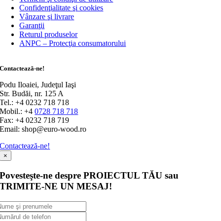
Confidenţialitate şi cookies
Vânzare şi livrare
Garanţii
Returul produselor
ANPC – Protecţia consumatorului
Contactează-ne!
Podu Iloaiei, Judeţul Iaşi
Str. Budăi, nr. 125 A
Tel.: +4 0232 718 718
Mobil.: +4
0728 718 718
Fax: +4 0232 718 719
Email: shop@euro-wood.ro
Contactează-ne!
×
Povesteşte-ne despre PROIECTUL TĂU sau
TRIMITE-NE UN MESAJ!