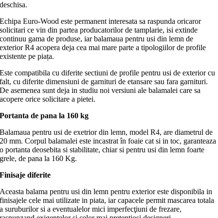
deschisa.
Echipa Euro-Wood este permanent interesata sa raspunda oricaror
solicitari ce vin din partea producatorilor de tamplarie, isi extinde
continuu gama de produse, iar balamaua pentru usi din lemn de
exterior R4 acopera deja cea mai mare parte a tipologiilor de profile
existente pe piața.
Este compatibila cu diferite sectiuni de profile pentru usi de exterior cu
falt, cu diferite dimensiuni de garnituri de etansare sau fara garnituri.
De asemenea sunt deja in studiu noi versiuni ale balamalei care sa
acopere orice solicitare a pietei.
Portanta de pana la 160 kg
Balamaua pentru usi de exetrior din lemn, model R4, are diametrul de
20 mm. Corpul balamalei este incastrat în foaie cat si in toc, garanteaza
o portanta deosebita si stabilitate, chiar si pentru usi din lemn foarte
grele, de pana la 160 Kg.
Finisaje diferite
Aceasta balama pentru usi din lemn pentru exterior este disponibila in
finisajele cele mai utilizate in piata, iar capacele permit mascarea totala
a suruburilor si a eventualelor mici imperfecţiuni de frezare,
raspunzand exigentelor si celor mai pretentiosi designeri.