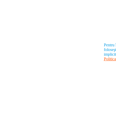
Pentru 
foloseşt
implici
Politica