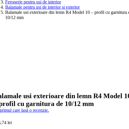
Feronerie pentru usi de interior
Balamale pentru usi de interior si exterior
Balamale usi exterioare din lemn R4 Model 10 – profil cu garnitura 
10/12 mm
lamale usi exterioare din lemn R4 Model 1
profil cu garnitura de 10/12 mm
 primul care lasă o recenzie.
3,74
lei