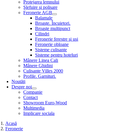
Protejarea lemnului
Şlefuire şi polisare
Feronerie AGB
Balamale
Broaşte. Încuietori.
Broaşte multipunct
Cilindri
Feronerie ferestre şi uşi
Feronerie obloane
Sisteme culisante
Sisteme pentru hoteluri
Mânere Linea Cali
Mânere Ghidini
Culisante Villes 2000
Profile. Garnituri.
Noutăţi
Despre noi
Companie
Contact
Showroom Euro-Wood
Multimedia
Implicare sociala
Acasă
Feronerie