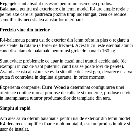
Reglajele sunt absolut necesare pentru un asemenea produs.
Balamaua pentru usi exterioare din lemn model R4 are ample reglaje
pe trei axe care isi pastreaza pozitia timp indelungat, ceea ce reduce
semnificativ necesitatea ajustarilor ulterioare.
Precizia vine din interior
R4-balamaua pentru usi de exterior din lemn ofera in plus o reglare a
rezistentei la rotatie (a fortei de frecare). Acest lucru este esential atunci
cand discutam de balamale pentru usi grele de pana la 160 kg.
Sunt evitate problemele ce apar in cazul unei trantiri accidentale (de
exemplu in caz de vant puternic, cand usa se poate lovi de perete).
Avand aceasta ajustare, se evita situatiile de acest gen, deoarece usa va
putea fi controlata in deplina siguranta, in orice moment.
Experienta companiei
Euro-Wood
a determinat configurarea unei
oferte ce contine numai produse de calitate si moderne, produse ce vin
in intampinarea tuturor producatorilor de tamplarie din tara.
Simplu si rapid
Am ales sa va oferim balamaua pentru usi de exterior din lemn model
R4 deoarece simplifica foarte mult montajul, este un produs intuitiv si
usor de instalat.