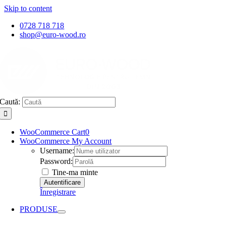
Skip to content
0728 718 718
shop@euro-wood.ro
Caută:
WooCommerce Cart
0
WooCommerce My Account
Username:
Password:
Tine-ma minte
Înregistrare
PRODUSE