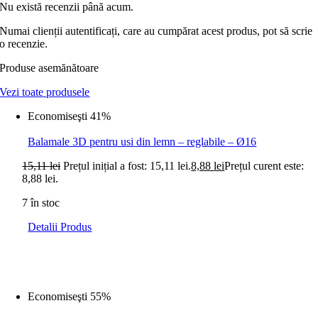
Nu există recenzii până acum.
Numai clienții autentificați, care au cumpărat acest produs, pot să scrie
o recenzie.
Produse asemănătoare
Vezi toate produsele
Economiseşti 41%
Balamale 3D pentru usi din lemn – reglabile – Ø16
15,11
lei
Prețul inițial a fost: 15,11 lei.
8,88
lei
Prețul curent este:
8,88 lei.
7 în stoc
Detalii Produs
Economiseşti 55%