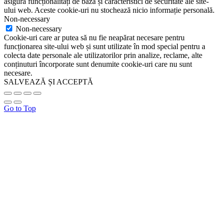
asigură funcționalități de bază și caracteristici de securitate ale site-
ului web. Aceste cookie-uri nu stochează nicio informație personală.
Non-necessary
Non-necessary
Cookie-uri care ar putea să nu fie neapărat necesare pentru
funcționarea site-ului web și sunt utilizate în mod special pentru a
colecta date personale ale utilizatorilor prin analize, reclame, alte
conținuturi încorporate sunt denumite cookie-uri care nu sunt
necesare.
SALVEAZĂ ȘI ACCEPTĂ
Go to Top