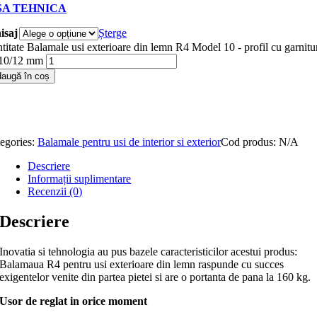
SA TEHNICA
isaj
Șterge
titate Balamale usi exterioare din lemn R4 Model 10 - profil cu garnitu
 10/12 mm
augă în coș
egories:
Balamale pentru usi de interior si exterior
Cod produs:
N/A
Descriere
Informații suplimentare
Recenzii (0)
Descriere
Inovatia si tehnologia au pus bazele caracteristicilor acestui produs:
Balamaua R4 pentru usi exterioare din lemn raspunde cu succes
exigentelor venite din partea pietei si are o portanta de pana la 160 kg.
Usor de reglat in orice moment