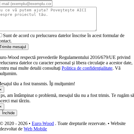
Sunt de acord cu prelucrarea datelor înscrise în acest formular de
ontact.
Trimite mesajul
uro-Wood respectă prevederile Regulamentului 2016/679/UE privind
relucrarea datelor cu caracter personal şi libera circulaţie a acestor date,
entru mai multe detalii consultaţi
Politica de confidenţialitate
. Vă
ulţumim.
esajul tău a fost transmis. Îţi mulţumim!
×
ps, am întâmpinat o problemă, mesajul tău nu a fost trimis. Te rugăm s
ncerci mai târziu.
×
Închide
© 2020 - 2026 •
Euro-Wood
. Toate drepturile rezervate. • Website
dezvoltat de
Web Mobile