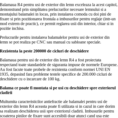
Balamaua R4 pentru usi de exterior din lemn exceleaza la acest capitol,
demonstrand prin simplitatea prelucrarilor necesare lemnului si a
montajului balamalei in locas, prin instalarea comoda cu doi pini de
fixare si prin pozitionarea frontala a imbusurilor pentru reglaje (intr-un
mod extrem de practic), ce permit reglarea usii din interior, chiar si in
pozitie inchisa.
Prelucrarile pentru instalarea balamalelor pentru usi de exterior din
lemn se pot realiza pe CNC sau manual cu sabloane speciale.
Rezistenta la peste 200000 de cicluri de deschidere
Balamaua pentru usi de exterior din lemn R4 a fost proiectata
respectand toate standardele de siguranta impuse de normele Europene.
Au fost facute toate probele de rezistenta conform normei UNI EN
1935, depasind fara probleme testele specifice de 200.000 cicluri de
deschidere cu o incarcare de 100 kg.
Balama ce poate fi montata si pe usi cu deschidere spre exteriorul
cladirii
Multumita caracteristicilor antiefractie ale balamalei pentru usi de
exterior din lemn R4 aceasta poate fi utilizata si in cazul in care dorim
sa realizam deschiderea usii spre exteriorul cladirii. Imbusurile pentru
scoaterea pinilor de fixare sunt accesibili doar atunci cand usa este