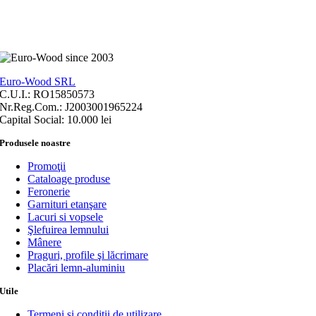
Euro-Wood SRL
C.U.I.: RO15850573
Nr.Reg.Com.: J2003001965224
Capital Social: 10.000 lei
Produsele noastre
Promoţii
Cataloage produse
Feronerie
Garnituri etanşare
Lacuri si vopsele
Şlefuirea lemnului
Mânere
Praguri, profile şi lăcrimare
Placări lemn-aluminiu
Utile
Termeni şi condiţii de utilizare