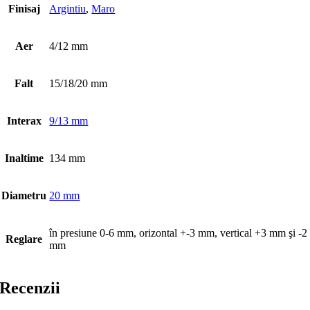
Finisaj
Argintiu
,
Maro
Aer
4/12 mm
Falt
15/18/20 mm
Interax
9/13 mm
Inaltime
134 mm
Diametru
20 mm
în presiune 0-6 mm, orizontal +-3 mm, vertical +3 mm şi -2
Reglare
mm
Recenzii