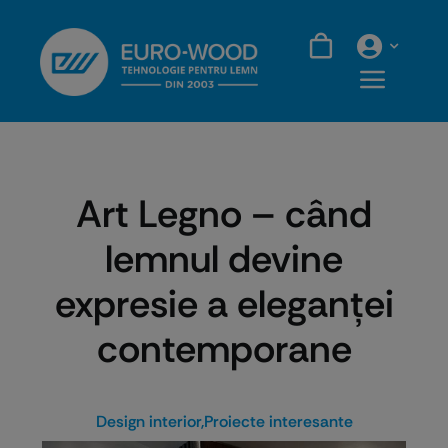
Skip
to
content
Art Legno – când
lemnul devine
expresie a eleganței
contemporane
Design interior
,
Proiecte interesante