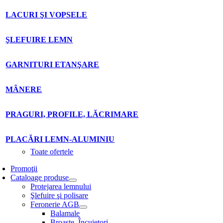
LACURI ŞI VOPSELE
ŞLEFUIRE LEMN
GARNITURI ETANŞARE
MÂNERE
PRAGURI, PROFILE, LĂCRIMARE
PLACĂRI LEMN-ALUMINIU
Toate ofertele
Promoţii
Cataloage produse
Protejarea lemnului
Şlefuire şi polisare
Feronerie AGB
Balamale
Broaşte. Încuietori.