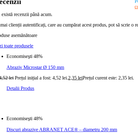
ecenzii
P
c
 există recenzii până acum.
ai clienții autentificați, care au cumpărat acest produs, pot să scrie o r
oduse asemănătoare
zi toate produsele
Economiseşti 48%
Abraziv Microstar Ø 150 mm
4,52
lei
Prețul inițial a fost: 4,52 lei.
2,35
lei
Prețul curent este: 2,35 lei.
Detalii Produs
Economiseşti 48%
Discuri abrazive ABRANET ACE® – diametru 200 mm