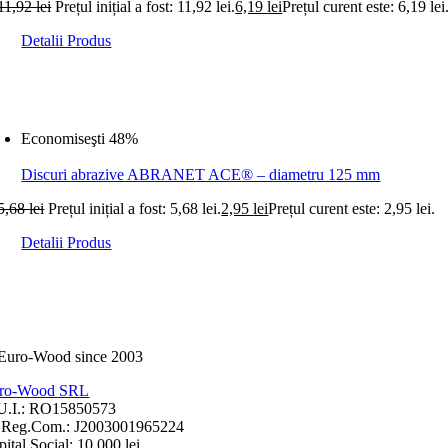
11,92
lei
Prețul inițial a fost: 11,92 lei.
6,19
lei
Prețul curent este: 6,19 lei
Detalii Produs
Economiseşti 48%
Discuri abrazive ABRANET ACE® – diametru 125 mm
5,68
lei
Prețul inițial a fost: 5,68 lei.
2,95
lei
Prețul curent este: 2,95 lei.
Detalii Produs
ro-Wood SRL
U.I.: RO15850573
.Reg.Com.: J2003001965224
ital Social: 10.000 lei