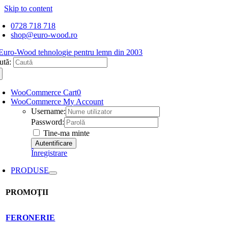
Skip to content
0728 718 718
shop@euro-wood.ro
ută:
WooCommerce Cart
0
WooCommerce My Account
Username:
Password:
Tine-ma minte
Înregistrare
PRODUSE
PROMOŢII
FERONERIE