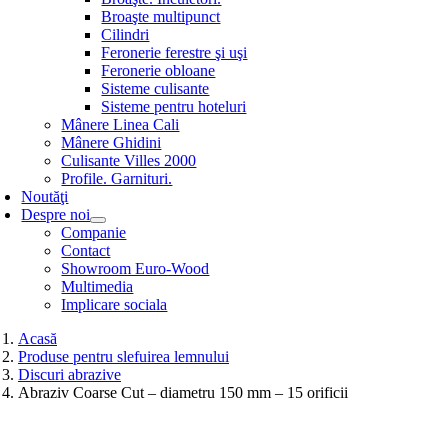
Broaşte multipunct
Cilindri
Feronerie ferestre şi uşi
Feronerie obloane
Sisteme culisante
Sisteme pentru hoteluri
Mânere Linea Cali
Mânere Ghidini
Culisante Villes 2000
Profile. Garnituri.
Noutăţi
Despre noi
Companie
Contact
Showroom Euro-Wood
Multimedia
Implicare sociala
Acasă
Produse pentru slefuirea lemnului
Discuri abrazive
Abraziv Coarse Cut – diametru 150 mm – 15 orificii