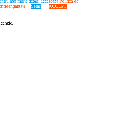
entru mai multe detalii accesează
Politica de
onfidenţialitate
Setări
ACCEPT
ecenzie.