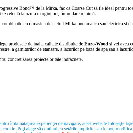
rogressive Bond™ de la Mirka, fac ca Coarse Cut să fie ideal pentru toate
ență excelentă la uzura marginilor și înfundare minimă.
ombinatie cu o masina de slefuit Mirka pneumatica sau electrica si cu a
Alege produsele de inalta calitate distribuite de
Euro-Wood
si vei avea c
stre, a garniturilor de etansare, a lacurilor pe baza de apa sau a lacuril
tru concretizarea proiectelor tale indraznete.
entru îmbunătăţirea experienţei de navigare, acest website foloseşte fişi
ip cookie. Poţi alege să continui cu setările implicite sau le poţi modifica