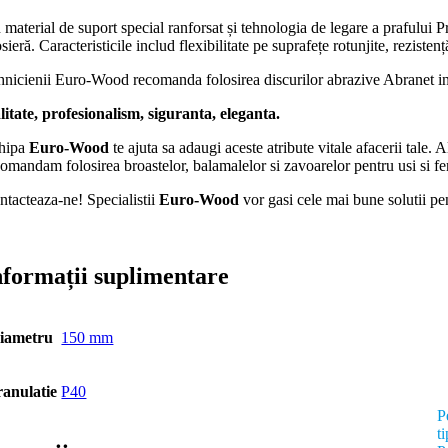
material de suport special ranforsat și tehnologia de legare a prafului P
sieră. Caracteristicile includ flexibilitate pe suprafețe rotunjite, rezist
hnicienii Euro-Wood recomanda folosirea discurilor abrazive Abranet in c
litate, profesionalism, siguranta, eleganta.
hipa
Euro-Wood
te ajuta sa adaugi aceste atribute vitale afacerii tale. 
omandam folosirea broastelor, balamalelor si zavoarelor pentru usi si fere
ntacteaza-ne! Specialistii
Euro-Wood
vor gasi cele mai bune solutii pen
nformații suplimentare
iametru
150 mm
anulatie
P40
P
t