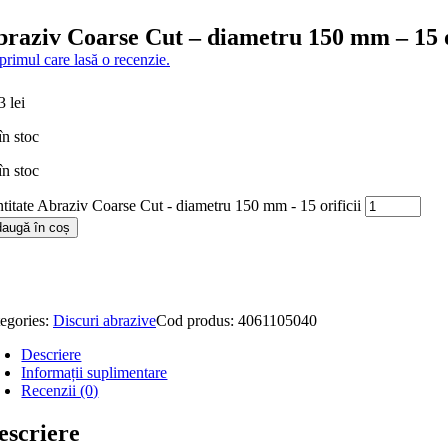
raziv Coarse Cut – diametru 150 mm – 15 o
 primul care lasă o recenzie.
53
lei
în stoc
în stoc
titate Abraziv Coarse Cut - diametru 150 mm - 15 orificii
augă în coș
egories:
Discuri abrazive
Cod produs:
4061105040
Descriere
Informații suplimentare
Recenzii (0)
escriere