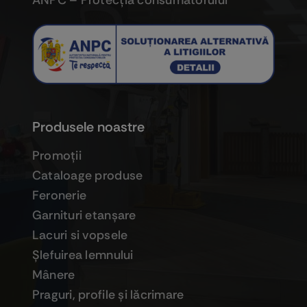
ANPC – Protecţia consumatorului
Produsele noastre
Promoţii
Cataloage produse
Feronerie
Garnituri etanşare
Lacuri si vopsele
Şlefuirea lemnului
Mânere
Praguri, profile şi lăcrimare