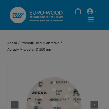
Skip
to
content
Acasă
Promotii
Discuri abrazive
Abraziv Microstar Ø 150 mm