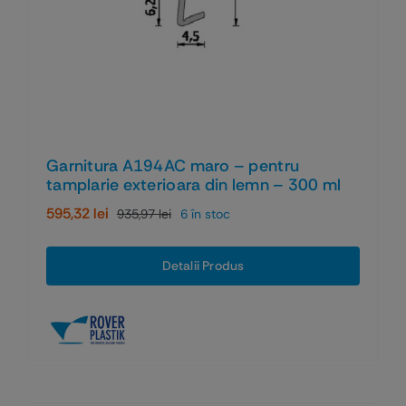
Garnitura A194AC maro – pentru
tamplarie exterioara din lemn – 300 ml
595,32
lei
935,97
lei
6 în stoc
Prețul
Prețul
inițial
curent
a
este:
Detalii Produs
fost:
595,32 lei.
935,97 lei.