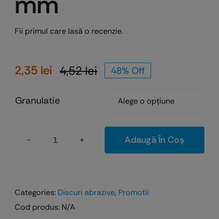
mm
Fii primul care lasă o recenzie.
2,35
lei
4,52
lei
48% Off
Prețul
Prețul
inițial
curent
Granulatie
a
este:

fost:
2,35 lei.
4,52 lei.
Adaugă În Coș
Cantitate
Abraziv
Microstar
Ø
Categories:
Discuri abrazive
,
Promotii
150
Cod produs:
N/A
mm