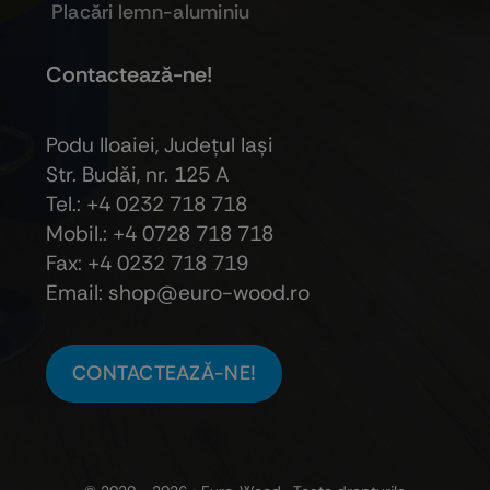
Placări lemn-aluminiu
Contactează-ne!
Podu Iloaiei, Judeţul Iaşi
Str. Budăi, nr. 125 A
Tel.: +4 0232 718 718
Mobil.: +4
0728 718 718
Fax: +4 0232 718 719
Email: shop@euro-wood.ro
CONTACTEAZĂ-NE!