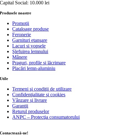
Capital Social: 10.000 lei
Produsele noastre
Promoţii
Cataloage produse
Feronerie
Garnituri etanşare
Lacuri si vopsele
Şlefuirea lemnului
Mânere
Praguri, profile şi lăcrimare
Placări lemn-aluminiu
Utile
Termeni şi condiţii de utilizare
Confidenţialitate şi cookies
Vânzare şi livrare
Garanţii
Returul produselor
ANPC – Protecţia consumatorului
Contactează-ne!