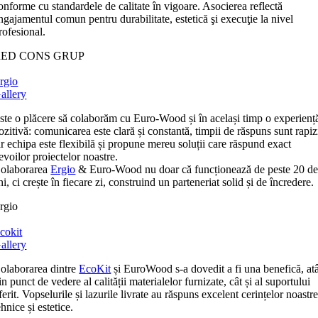
onforme cu standardele de calitate în vigoare. Asocierea reflectă
ngajamentul comun pentru durabilitate, estetică şi execuţie la nivel
rofesional.
RED CONS GRUP
rgio
allery
ste o plăcere să colaborăm cu Euro-Wood și în același timp o experienț
ozitivă: comunicarea este clară și constantă, timpii de răspuns sunt rapiz
ar echipa este flexibilă și propune mereu soluții care răspund exact
evoilor proiectelor noastre.
olaborarea
Ergio
& Euro-Wood nu doar că funcționează de peste 20 d
ni, ci crește în fiecare zi, construind un parteneriat solid și de încredere.
rgio
cokit
allery
olaborarea dintre
EcoKit
și EuroWood s-a dovedit a fi una benefică, at
in punct de vedere al calității materialelor furnizate, cât și al suportului
ferit. Vopselurile și lazurile livrate au răspuns excelent cerințelor noastr
ehnice și estetice.