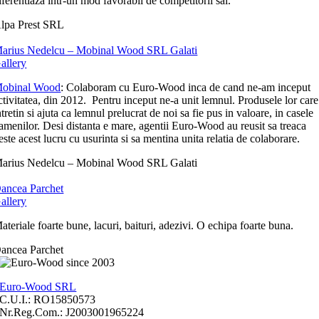
iferentiaza intr-un mod favorabil de competitorii sai.
lpa Prest SRL
arius Nedelcu – Mobinal Wood SRL Galati
allery
obinal Wood
: Colaboram cu Euro-Wood inca de cand ne-am inceput
ctivitatea, din 2012. Pentru inceput ne-a unit lemnul. Produsele lor care
ntretin si ajuta ca lemnul prelucrat de noi sa fie pus in valoare, in casele
amenilor. Desi distanta e mare, agentii Euro-Wood au reusit sa treaca
este acest lucru cu usurinta si sa mentina unita relatia de colaborare.
arius Nedelcu – Mobinal Wood SRL Galati
ancea Parchet
allery
ateriale foarte bune, lacuri, baituri, adezivi. O echipa foarte buna.
ancea Parchet
Euro-Wood SRL
C.U.I.: RO15850573
Nr.Reg.Com.: J2003001965224