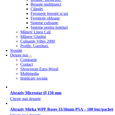
Broaşte multipunct
Cilindri
Feronerie ferestre şi uşi
Feronerie obloane
Sisteme culisante
Sisteme pentru hoteluri
Mânere Linea Cali
Mânere Ghidini
Culisante Villes 2000
Profile. Garnituri.
Noutăţi
Despre noi
Companie
Contact
Showroom Euro-Wood
Multimedia
Implicare sociala
Abraziv Microstar Ø 150 mm
Citeşte mai departe
Abraziv Mirka WPF Roses 33/36mm PSA – 100 buc/pachet