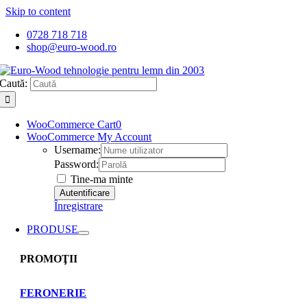
Skip to content
0728 718 718
shop@euro-wood.ro
Caută:
WooCommerce Cart
0
WooCommerce My Account
Username:
Password:
Tine-ma minte
Înregistrare
PRODUSE
PROMOŢII
FERONERIE