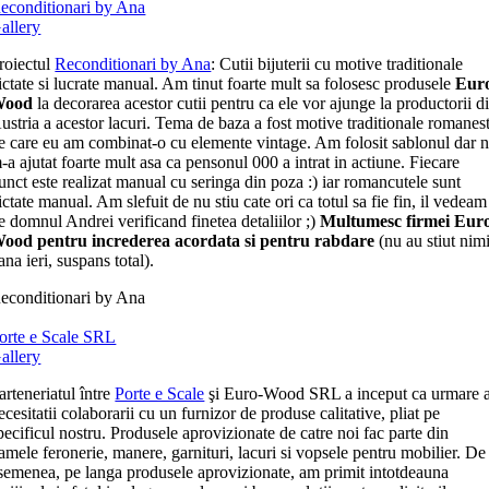
econditionari by Ana
allery
roiectul
Reconditionari by Ana
: Cutii bijuterii cu motive traditionale
ictate si lucrate manual. Am tinut foarte mult sa folosesc produsele
Eur
Wood
la decorarea acestor cutii pentru ca ele vor ajunge la productorii d
ustria a acestor lacuri. Tema de baza a fost motive traditionale romanest
e care eu am combinat-o cu elemente vintage. Am folosit sablonul dar 
-a ajutat foarte mult asa ca pensonul 000 a intrat in actiune. Fiecare
unct este realizat manual cu seringa din poza :) iar romancutele sunt
ictate manual. Am slefuit de nu stiu cate ori ca totul sa fie fin, il vedeam
e domnul Andrei verificand finetea detaliilor ;)
Multumesc firmei Eur
ood pentru increderea acordata si pentru rabdare
(nu au stiut nim
ana ieri, suspans total).
econditionari by Ana
orte e Scale SRL
allery
arteneriatul între
Porte e Scale
şi Euro-Wood SRL a inceput ca urmare 
ecesitatii colaborarii cu un furnizor de produse calitative, pliat pe
pecificul nostru. Produsele aprovizionate de catre noi fac parte din
amele feronerie, manere, garnituri, lacuri si vopsele pentru mobilier. De
semenea, pe langa produsele aprovizionate, am primit intotdeauna