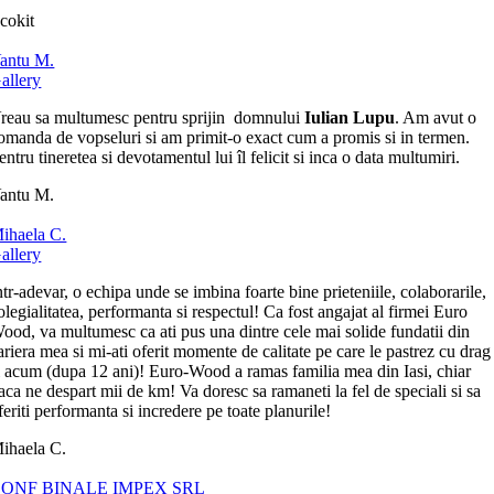
cokit
antu M.
allery
reau sa multumesc pentru sprijin domnului
Iulian Lupu
. Am avut o
omanda de vopseluri si am primit-o exact cum a promis si in termen.
entru tineretea si devotamentul lui îl felicit si inca o data multumiri.
antu M.
ihaela C.
allery
ntr-adevar, o echipa unde se imbina foarte bine prieteniile, colaborarile,
olegialitatea, performanta si respectul! Ca fost angajat al firmei Euro
ood, va multumesc ca ati pus una dintre cele mai solide fundatii din
ariera mea si mi-ati oferit momente de calitate pe care le pastrez cu drag
i acum (dupa 12 ani)! Euro-Wood a ramas familia mea din Iasi, chiar
aca ne despart mii de km! Va doresc sa ramaneti la fel de speciali si sa
feriti performanta si incredere pe toate planurile!
ihaela C.
ONF BINALE IMPEX SRL