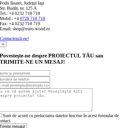
Podu Iloaiei, Judeţul Iaşi
Str. Budăi, nr. 125 A
Tel.: +4 0232 718 718
Mobil.: +4
0728 718 718
Fax: +4 0232 718 719
Email: shop@euro-wood.ro
Contactează-ne!
×
Povesteşte-ne despre PROIECTUL TĂU sau
TRIMITE-NE UN MESAJ!
Sunt de acord cu prelucrarea datelor înscrise în acest formular de
ontact.
Trimite mesajul