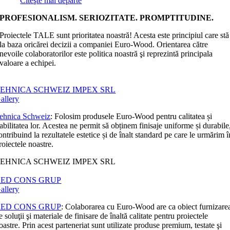
Citeşte mai departe
PROFESIONALISM. SERIOZITATE. PROMPTITUDINE.
Proiectele TALE sunt prioritatea noastră! Acesta este principiul care stă
la baza oricărei decizii a companiei Euro-Wood. Orientarea către
nevoile colaboratorilor este politica noastră şi reprezintă principala
valoare a echipei.
EHNICA SCHWEIZ IMPEX SRL
allery
ehnica Schweiz
: Folosim produsele Euro-Wood pentru calitatea și
iabilitatea lor. Acestea ne permit să obținem finisaje uniforme și durabile
ontribuind la rezultatele estetice și de înalt standard pe care le urmărim î
roiectele noastre.
EHNICA SCHWEIZ IMPEX SRL
RED CONS GRUP
allery
RED CONS GRUP
: Colaborarea cu Euro-Wood are ca obiect furnizare
e soluţii şi materiale de finisare de înaltă calitate pentru proiectele
oastre. Prin acest parteneriat sunt utilizate produse premium, testate şi