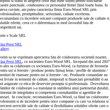
prijinul si sfatul in alegerea celor mai bune solutii pentru solicitarile
oastre punctuale, colaborarea cu personalul firmei fiind foarte buna. In
ateva cuvinte, am putea caracteriza firma Euro-Wood SRL prin
rofesionalism, promptitudine, seriozitate, calitate excelenta.
ecomandam cu incredere oricarei companii produsele sale de calitate si
olutiile oferite, ceea ce o diferentiaza in mod favorabil fata de
ompetitorii sai.
orte e Scale SRL
lpa Prest SRL
allery
orim sa ne exprimam aprecierea fata de colaborarea societatii noastre,
lpa Prest SRL
, cu societatea Euro-Wood SRL. Incepand din anul 2007
m ales sa colaboram cu societatea Euro-Wood, ca furnizor de feronerie
entru usi si ferestre / produse pentru finisaj lemn / profile de aluminiu /
arnituri de etansare pentru usi si ferestre / etc. Produsele comandate au
ost livrate in termenii de calitate, temporali si financiari prestabiliti si au
ost asigurate cu etica de deservire prompta si profesionala. Dezvoltarea
elatiilor de colaborare s-a translatat in stabilirea unui parteneriat durabil,
limentat de integritatea si competenta consultantilor si agentilor de
anzari. In concluzie, recomandam Euro-Wood, ca fiind un colaborator
rofesionist si de incredere pentru orice companie cu care va relationa si
preciem serviciile sale de calitate si flexibilitatea solutiilor oferite care o