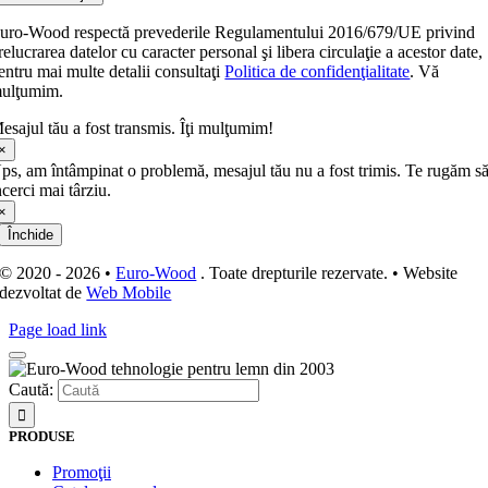
uro-Wood respectă prevederile Regulamentului 2016/679/UE privind
relucrarea datelor cu caracter personal şi libera circulaţie a acestor date,
entru mai multe detalii consultaţi
Politica de confidenţialitate
. Vă
ulţumim.
esajul tău a fost transmis. Îţi mulţumim!
×
ps, am întâmpinat o problemă, mesajul tău nu a fost trimis. Te rugăm s
ncerci mai târziu.
×
Închide
© 2020 - 2026 •
Euro-Wood
. Toate drepturile rezervate. • Website
dezvoltat de
Web Mobile
Page load link
Caută:
PRODUSE
Promoţii