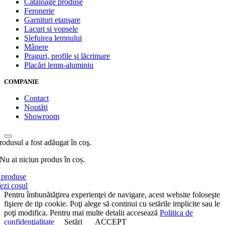
Cataloage produse
Feronerie
Garnituri etanşare
Lacuri si vopsele
Şlefuirea lemnului
Mânere
Praguri, profile şi lăcrimare
Placări lemn-aluminiu
COMPANIE
Contact
Noutăţi
Showroom
rodusul a fost adăugat în coş.
Nu ai niciun produs în coș.
produse
ezi coşul
Pentru îmbunătăţirea experienţei de navigare, acest website foloseşte
fişiere de tip cookie. Poţi alege să continui cu setările implicite sau le
poţi modifica. Pentru mai multe detalii accesează
Politica de
confidenţialitate
Setări
ACCEPT