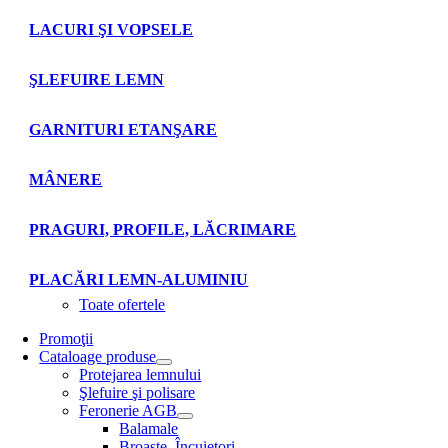
LACURI ŞI VOPSELE
ŞLEFUIRE LEMN
GARNITURI ETANŞARE
MÂNERE
PRAGURI, PROFILE, LĂCRIMARE
PLACĂRI LEMN-ALUMINIU
Toate ofertele
Promoţii
Cataloage produse
Protejarea lemnului
Şlefuire şi polisare
Feronerie AGB
Balamale
Broaşte. Încuietori.