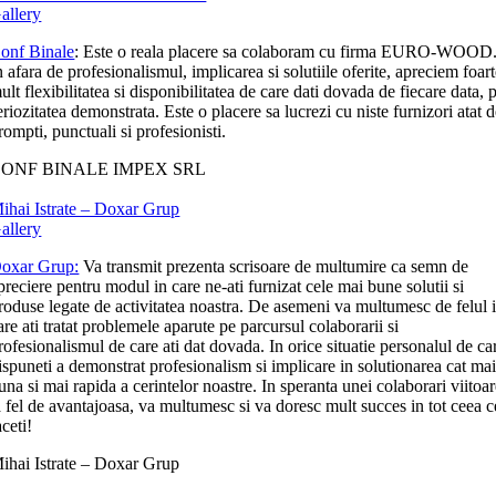
allery
onf Binale
: Este o reala placere sa colaboram cu firma EURO-WOOD
n afara de profesionalismul, implicarea si solutiile oferite, apreciem foar
ult flexibilitatea si disponibilitatea de care dati dovada de fiecare data, p
eriozitatea demonstrata. Este o placere sa lucrezi cu niste furnizori atat 
rompti, punctuali si profesionisti.
ONF BINALE IMPEX SRL
ihai Istrate – Doxar Grup
allery
oxar Grup:
Va transmit prezenta scrisoare de multumire ca semn de
preciere pentru modul in care ne-ati furnizat cele mai bune solutii si
roduse legate de activitatea noastra. De asemeni va multumesc de felul 
are ati tratat problemele aparute pe parcursul colaborarii si
rofesionalismul de care ati dat dovada. In orice situatie personalul de ca
ispuneti a demonstrat profesionalism si implicare in solutionarea cat ma
una si mai rapida a cerintelor noastre. In speranta unei colaborari viitoa
a fel de avantajoasa, va multumesc si va doresc mult succes in tot ceea c
aceti!
ihai Istrate – Doxar Grup