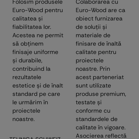
Folosim produsele
Colaborarea cu
Euro-Wood pentru
Euro-Wood are ca
calitatea și
obiect furnizarea
fiabilitatea lor.
de soluţii şi
Acestea ne permit
materiale de
să obținem
finisare de înaltă
finisaje uniforme
calitate pentru
și durabile,
proiectele
contribuind la
noastre. Prin
rezultatele
acest parteneriat
estetice și de înalt
sunt utilizate
standard pe care
produse premium,
le urmărim în
testate şi
proiectele
conforme cu
noastre.
standardele de
calitate în vigoare.
Asocierea reflectă