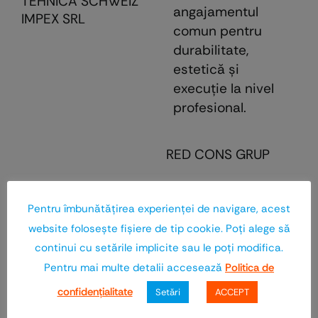
TEHNICA SCHWEIZ
angajamentul
IMPEX SRL
comun pentru
durabilitate,
estetică şi
execuţie la nivel
profesional.
RED CONS GRUP
Pentru îmbunătăţirea experienţei de navigare, acest
E
website foloseşte fişiere de tip cookie. Poţi alege să
continui cu setările implicite sau le poţi modifica.
Pentru mai multe detalii accesează
Politica de
confidenţialitate
Setări
ACCEPT