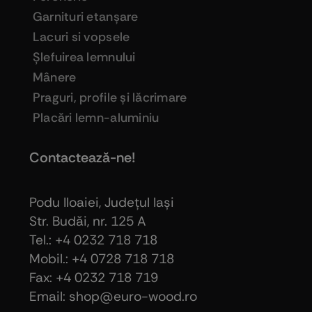
Garnituri etanşare
Lacuri si vopsele
Şlefuirea lemnului
Mânere
Praguri, profile şi lăcrimare
Placări lemn-aluminiu
Contactează-ne!
Podu Iloaiei, Judeţul Iaşi
Str. Budăi, nr. 125 A
Tel.: +4 0232 718 718
Mobil.: +4
0728 718 718
Fax: +4 0232 718 719
Email: shop@euro-wood.ro