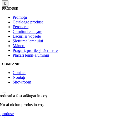
PRODUSE
Promoţii
Cataloage produse
Feronerie
Garnituri etanşare
Lacuri si vopsele
Şlefuirea lemnului
Mânere
Praguri, profile şi lăcrimare
Placări lemn-aluminiu
COMPANIE
Contact
Noutăţi
Showroom
rodusul a fost adăugat în coş.
Nu ai niciun produs în coș.
produse