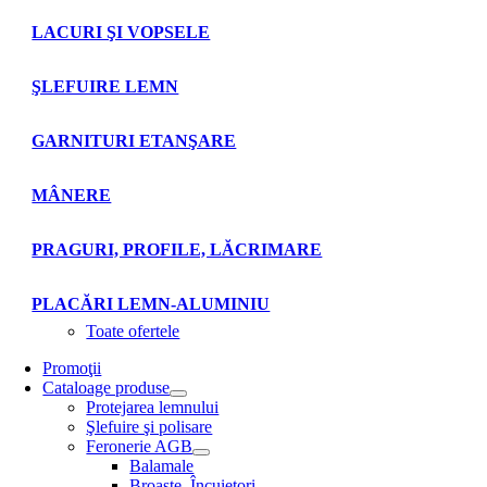
LACURI ŞI VOPSELE
ŞLEFUIRE LEMN
GARNITURI ETANŞARE
MÂNERE
PRAGURI, PROFILE, LĂCRIMARE
PLACĂRI LEMN-ALUMINIU
Toate ofertele
Promoţii
Cataloage produse
Protejarea lemnului
Şlefuire şi polisare
Feronerie AGB
Balamale
Broaşte. Încuietori.