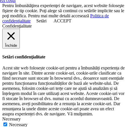
ezi coşul
Pentru îmbunătăţirea experienţei de navigare, acest website foloseşte
fişiere de tip cookie. Poţi alege să continui cu setările implicite sau le
poţi modifica. Pentru mai multe detalii accesează
Politica de
confidenţialitate
Setări
ACCEPT
Confidenţialitate
Închide
Setări confidenţialitate
Acest site web folosește cookie-uri pentru a îmbunătăți experiența de
navigare în site. Dintre aceste cookie-uri, cookie-urile clasificate ca
fiind necesare sunt stocate în browserul dvs., deoarece sunt esențiale
pentru funcționarea funcționalităților de bază ale website-ului. De
asemenea, folosim cookie-uri terțe care ne ajută să analizăm și să
înțelegem modul în care utilizați acest website. Aceste cookie-uri vor
fi stocate în browser-ul dvs. numai cu acordul dumneavoastră. De
asemenea, aveți posibilitatea de a renunța la aceste cookie-uri. Dar
renunțarea la unele dintre aceste cookie-uri poate avea un efect
asupra experienței dvs. de navigare. Vă mulţumim.
Necessary
Necessary