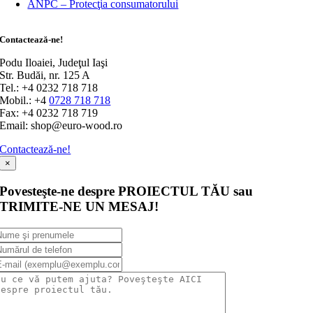
ANPC – Protecţia consumatorului
Contactează-ne!
Podu Iloaiei, Judeţul Iaşi
Str. Budăi, nr. 125 A
Tel.: +4 0232 718 718
Mobil.: +4
0728 718 718
Fax: +4 0232 718 719
Email: shop@euro-wood.ro
Contactează-ne!
×
Povesteşte-ne despre PROIECTUL TĂU sau
TRIMITE-NE UN MESAJ!