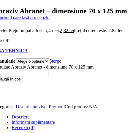
braziv Abranet – dimensiune 70 x 125 mm
 primul care lasă o recenzie.
45
lei
Prețul inițial a fost: 5,45 lei.
2,82
lei
Prețul curent este: 2,82 lei.
% Off
SA TEHNICA
anulatie
Șterge
titate Abraziv Abranet - dimensiune 70 x 125 mm
augă în coș
egories:
Discuri abrazive
,
Promotii
Cod produs:
N/A
Descriere
Informații suplimentare
Recenzii (0)