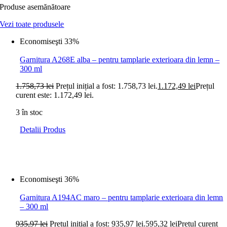
Produse asemănătoare
Vezi toate produsele
Economiseşti 33%
Garnitura A268E alba – pentru tamplarie exterioara din lemn –
300 ml
1.758,73
lei
Prețul inițial a fost: 1.758,73 lei.
1.172,49
lei
Prețul
curent este: 1.172,49 lei.
3 în stoc
Detalii Produs
Economiseşti 36%
Garnitura A194AC maro – pentru tamplarie exterioara din lemn
– 300 ml
935,97
lei
Prețul inițial a fost: 935,97 lei.
595,32
lei
Prețul curent