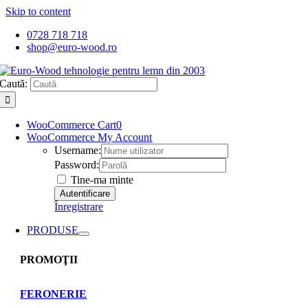
Skip to content
0728 718 718
shop@euro-wood.ro
Caută:
WooCommerce Cart
0
WooCommerce My Account
Username:
Password:
Tine-ma minte
Înregistrare
PRODUSE
PROMOŢII
FERONERIE