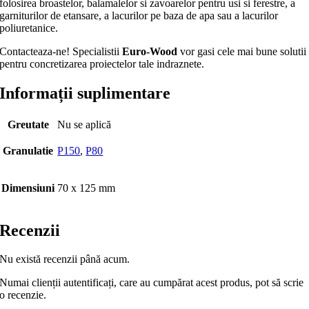
folosirea broastelor, balamalelor si zavoarelor pentru usi si ferestre, a
garniturilor de etansare, a lacurilor pe baza de apa sau a lacurilor
poliuretanice.
Contacteaza-ne! Specialistii
Euro-Wood
vor gasi cele mai bune solutii
pentru concretizarea proiectelor tale indraznete.
Informații suplimentare
Greutate
Nu se aplică
Granulatie
P150
,
P80
Dimensiuni
70 x 125 mm
Recenzii
Nu există recenzii până acum.
Numai clienții autentificați, care au cumpărat acest produs, pot să scrie
o recenzie.