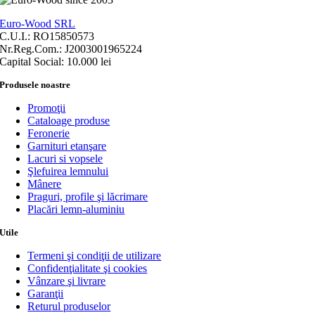
Euro-Wood SRL
C.U.I.: RO15850573
Nr.Reg.Com.: J2003001965224
Capital Social: 10.000 lei
Produsele noastre
Promoţii
Cataloage produse
Feronerie
Garnituri etanşare
Lacuri si vopsele
Şlefuirea lemnului
Mânere
Praguri, profile şi lăcrimare
Placări lemn-aluminiu
Utile
Termeni şi condiţii de utilizare
Confidenţialitate şi cookies
Vânzare şi livrare
Garanţii
Returul produselor