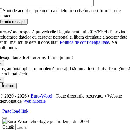
Sunt de acord cu prelucrarea datelor înscrise în acest formular de
ontact.
Trimite mesajul
uro-Wood respectă prevederile Regulamentului 2016/679/UE privind
relucrarea datelor cu caracter personal şi libera circulaţie a acestor date,
entru mai multe detalii consultaţi
Politica de confidenţialitate
. Vă
ulţumim.
esajul tău a fost transmis. Îţi mulţumim!
×
ps, am întâmpinat o problemă, mesajul tău nu a fost trimis. Te rugăm s
ncerci mai târziu.
×
Închide
© 2020 - 2026 •
Euro-Wood
. Toate drepturile rezervate. • Website
dezvoltat de
Web Mobile
Page load link
Caută: