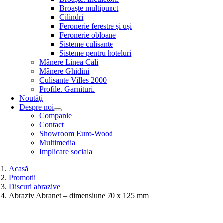
Broaşte multipunct
Cilindri
Feronerie ferestre şi uşi
Feronerie obloane
Sisteme culisante
Sisteme pentru hoteluri
Mânere Linea Cali
Mânere Ghidini
Culisante Villes 2000
Profile. Garnituri.
Noutăţi
Despre noi
Companie
Contact
Showroom Euro-Wood
Multimedia
Implicare sociala
Acasă
Promotii
Discuri abrazive
Abraziv Abranet – dimensiune 70 x 125 mm