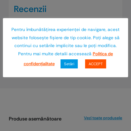
Recenzii
Nu există recenzii până acum.
Pentru îmbunătăţirea experienţei de navigare, acest
website foloseşte fişiere de tip cookie. Poţi alege să
Numai clienții autentificați, care au
continui cu setările implicite sau le poţi modifica.
cumpărat acest produs, pot să scrie o
Pentru mai multe detalii accesează
Politica de
recenzie.
confidenţialitate
Setări
ACCEPT
Vezi toate produsele
Produse asemănătoare