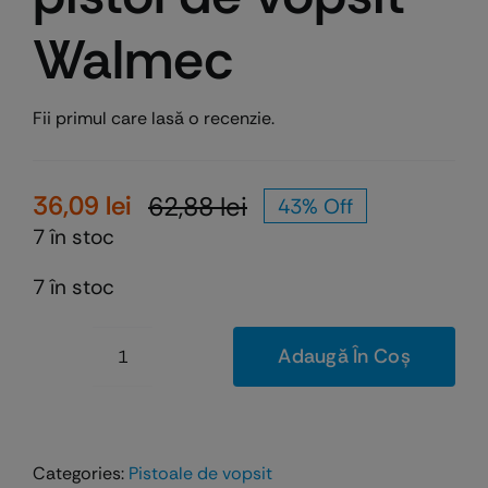
Walmec
Fii primul care lasă o recenzie.
36,09
lei
62,88
lei
43% Off
Prețul
Prețul
7 în stoc
inițial
curent
a
este:
7 în stoc
fost:
36,09 lei.
62,88 lei.
Adaugă În Coș
Cantitate
Adaptor
pentru
pistol
Categories:
Pistoale de vopsit
de