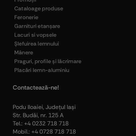
Cataloage produse
Feronerie
Garnituri etanşare
Lacuri si vopsele
Şlefuirea lemnului
Mânere
Praguri, profile şi lăcrimare
Placări lemn-aluminiu
Contactează-ne!
Podu Iloaiei, Judeţul Iaşi
Str. Budăi, nr. 125 A
Tel.: +4 0232 718 718
Mobil.: +4
0728 718 718