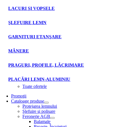
LACURI ŞI VOPSELE
ŞLEFUIRE LEMN
GARNITURI ETANŞARE
MÂNERE
PRAGURI, PROFILE, LĂCRIMARE
PLACĂRI LEMN-ALUMINIU
Toate ofertele
Promoţii
Cataloage produse
Protejarea lemnului
Şlefuire şi polisare
Feronerie AGB
Balamale
Broaşte. Încuietori.