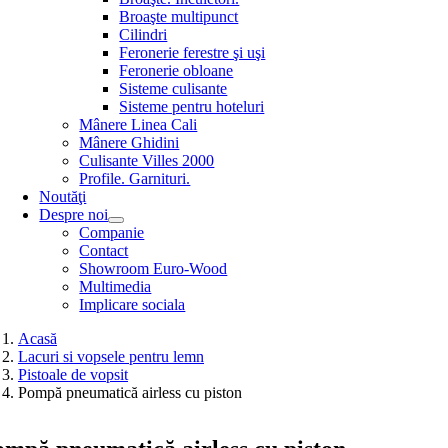
Broaşte multipunct
Cilindri
Feronerie ferestre şi uşi
Feronerie obloane
Sisteme culisante
Sisteme pentru hoteluri
Mânere Linea Cali
Mânere Ghidini
Culisante Villes 2000
Profile. Garnituri.
Noutăţi
Despre noi
Companie
Contact
Showroom Euro-Wood
Multimedia
Implicare sociala
Acasă
Lacuri si vopsele pentru lemn
Pistoale de vopsit
Pompă pneumatică airless cu piston