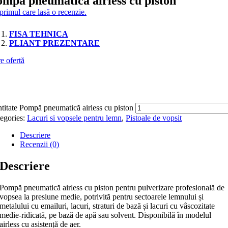
mpă pneumatică airless cu piston
 primul care lasă o recenzie.
FISA TEHNICA
PLIANT PREZENTARE
e ofertă
titate Pompă pneumatică airless cu piston
egories:
Lacuri si vopsele pentru lemn
,
Pistoale de vopsit
Descriere
Recenzii (0)
Descriere
Pompă pneumatică airless cu piston pentru pulverizare profesională de
vopsea la presiune medie, potrivită pentru sectoarele lemnului și
metalului cu emailuri, lacuri, straturi de bază și lacuri cu vâscozitate
medie-ridicată, pe bază de apă sau solvent. Disponibilă în modelul
airless cu asistență de aer.