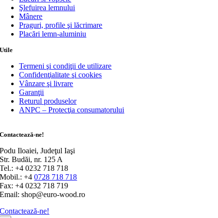
Şlefuirea lemnului
Mânere
Praguri, profile şi lăcrimare
Placări lemn-aluminiu
Utile
Termeni şi condiţii de utilizare
Confidenţialitate şi cookies
Vânzare şi livrare
Garanţii
Returul produselor
ANPC – Protecţia consumatorului
Contactează-ne!
Podu Iloaiei, Judeţul Iaşi
Str. Budăi, nr. 125 A
Tel.: +4 0232 718 718
Mobil.: +4
0728 718 718
Fax: +4 0232 718 719
Email: shop@euro-wood.ro
Contactează-ne!