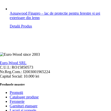
Aquawood Finapro – lac de protectie pentru ferestre și uși
exterioare din lemn
Detalii Produs
Euro-Wood SRL
C.U.I.: RO15850573
Nr.Reg.Com.: J2003001965224
Capital Social: 10.000 lei
Produsele noastre
Promoţii
Cataloage produse
Feronerie
Garnituri etanşare
Lacuri si vopsele