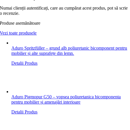
Numai clienții autentificați, care au cumpărat acest produs, pot să scrie
o recenzie.
Produse asemănătoare
Vezi toate produsele
Aduro Spritzfüller – grund alb poliuretanic bicomponent pentru
mobilier și alte suprafețe din lemn.
Detalii Produs
Aduro Pigmopur G50 – vopsea poliuretanica bicomponenta
pentru mobilier și amenajări interioare
Detalii Produs