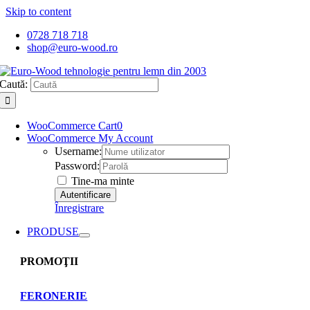
Skip to content
0728 718 718
shop@euro-wood.ro
Caută:
WooCommerce Cart
0
WooCommerce My Account
Username:
Password:
Tine-ma minte
Înregistrare
PRODUSE
PROMOŢII
FERONERIE