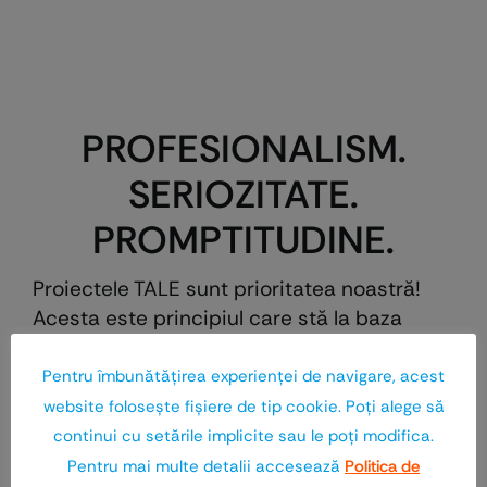
PROFESIONALISM.
SERIOZITATE.
PROMPTITUDINE.
Proiectele TALE sunt prioritatea noastră!
Acesta este principiul care stă la baza
oricărei decizii a companiei Euro-Wood.
Orientarea către nevoile colaboratorilor
Pentru îmbunătăţirea experienţei de navigare, acest
este politica noastră şi reprezintă
website foloseşte fişiere de tip cookie. Poţi alege să
principala valoare a echipei.
continui cu setările implicite sau le poţi modifica.
Pentru mai multe detalii accesează
Politica de