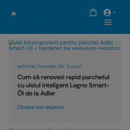
Skip
to
content
editorial
,
Tutoriale. DIY. Trucuri.
Cum să renovezi rapid parchetul
cu uleiul inteligent Legno Smart-
Öl de la Adler
Citeşte mai departe