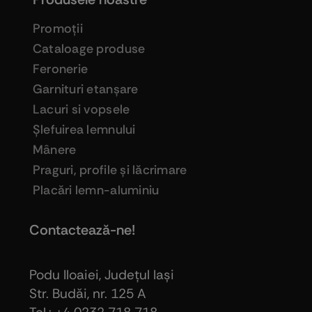
Promoţii
Cataloage produse
Feronerie
Garnituri etanşare
Lacuri si vopsele
Şlefuirea lemnului
Mânere
Praguri, profile şi lăcrimare
Placări lemn-aluminiu
Contactează-ne!
Podu Iloaiei, Judeţul Iaşi
Str. Budăi, nr. 125 A