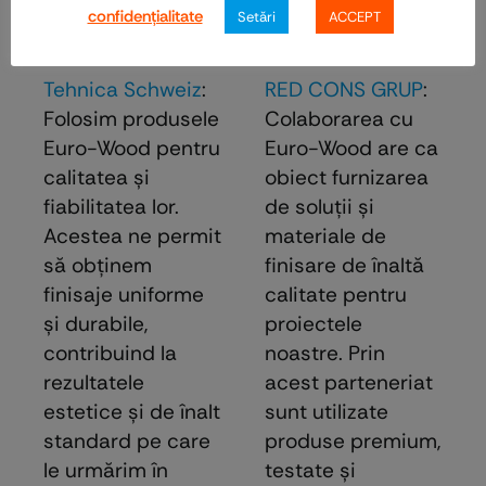
confidenţialitate
Setări
ACCEPT
Tehnica Schweiz
:
RED CONS GRUP
:
Folosim produsele
Colaborarea cu
Euro-Wood pentru
Euro-Wood are ca
calitatea și
obiect furnizarea
fiabilitatea lor.
de soluţii şi
Acestea ne permit
materiale de
să obținem
finisare de înaltă
finisaje uniforme
calitate pentru
și durabile,
proiectele
contribuind la
noastre. Prin
rezultatele
acest parteneriat
estetice și de înalt
sunt utilizate
standard pe care
produse premium,
le urmărim în
testate şi