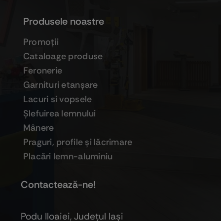
Produsele noastre
Promoţii
Cataloage produse
Feronerie
Garnituri etanşare
Lacuri si vopsele
Şlefuirea lemnului
Mânere
Praguri, profile şi lăcrimare
Placări lemn-aluminiu
Contactează-ne!
Podu Iloaiei, Judeţul Iaşi