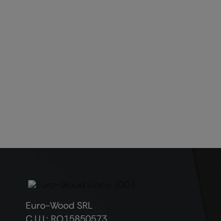
Euro-Wood SRL
C.U.I.: RO15850573