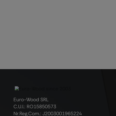
Euro-Wood SRL
C.U.I.: RO15850573
Nr.Reg.Com.: J2003001965224