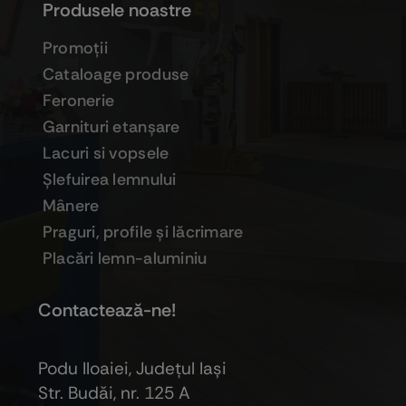
Produsele noastre
Promoţii
Cataloage produse
Feronerie
Garnituri etanşare
Lacuri si vopsele
Şlefuirea lemnului
Mânere
Praguri, profile şi lăcrimare
Placări lemn-aluminiu
Contactează-ne!
Podu Iloaiei, Judeţul Iaşi
Str. Budăi, nr. 125 A