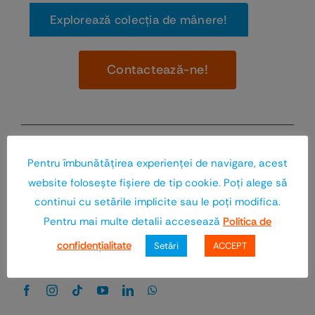
Explorează colecţia de mânere!
Contactează-ne!
Ţi-a plăcut? Distribuie!
Pentru îmbunătăţirea experienţei de navigare, acest
website foloseşte fişiere de tip cookie. Poţi alege să
continui cu setările implicite sau le poţi modifica.
Pentru mai multe detalii accesează
Politica de
confidenţialitate
Setări
ACCEPT
Urmăreşte-ne şi pe: