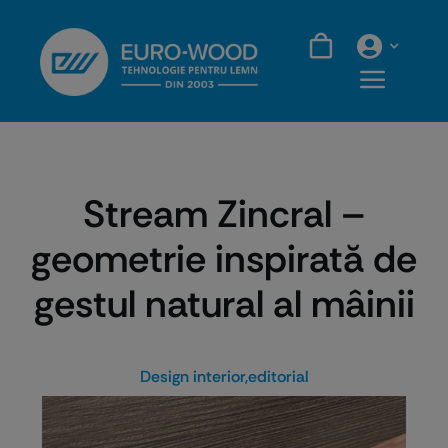
Skip
to
content
Stream Zincral –
geometrie inspirată de
gestul natural al mâinii
Design interior
,
editorial