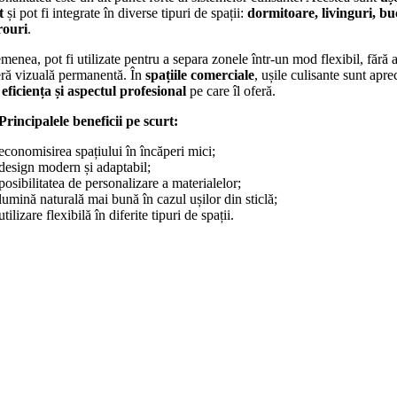
t
și pot fi integrate în diverse tipuri de spații:
dormitoare, livinguri, bu
rouri
.
menea, pot fi utilizate pentru a separa zonele într-un mod flexibil, fără 
eră vizuală permanentă. În
spațiile comerciale
, ușile culisante sunt apre
u
eficiența și aspectul profesional
pe care îl oferă.
Principalele beneficii pe scurt:
economisirea spațiului în încăperi mici;
design modern și adaptabil;
posibilitatea de personalizare a materialelor;
lumină naturală mai bună în cazul ușilor din sticlă;
utilizare flexibilă în diferite tipuri de spații.