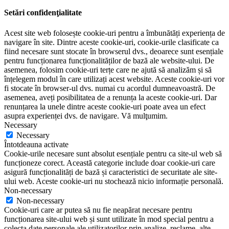
Setări confidenţialitate
Acest site web folosește cookie-uri pentru a îmbunătăți experiența de
navigare în site. Dintre aceste cookie-uri, cookie-urile clasificate ca
fiind necesare sunt stocate în browserul dvs., deoarece sunt esențiale
pentru funcționarea funcționalităților de bază ale website-ului. De
asemenea, folosim cookie-uri terțe care ne ajută să analizăm și să
înțelegem modul în care utilizați acest website. Aceste cookie-uri vor
fi stocate în browser-ul dvs. numai cu acordul dumneavoastră. De
asemenea, aveți posibilitatea de a renunța la aceste cookie-uri. Dar
renunțarea la unele dintre aceste cookie-uri poate avea un efect
asupra experienței dvs. de navigare. Vă mulţumim.
Necessary
Necessary
Întotdeauna activate
Cookie-urile necesare sunt absolut esențiale pentru ca site-ul web să
funcționeze corect. Această categorie include doar cookie-uri care
asigură funcționalități de bază și caracteristici de securitate ale site-
ului web. Aceste cookie-uri nu stochează nicio informație personală.
Non-necessary
Non-necessary
Cookie-uri care ar putea să nu fie neapărat necesare pentru
funcționarea site-ului web și sunt utilizate în mod special pentru a
colecta date personale ale utilizatorilor prin analize, reclame, alte