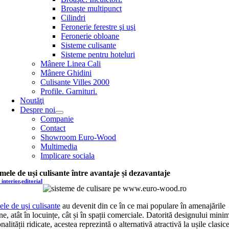
Broaşte multipunct
Cilindri
Feronerie ferestre şi uşi
Feronerie obloane
Sisteme culisante
Sisteme pentru hoteluri
Mânere Linea Cali
Mânere Ghidini
Culisante Villes 2000
Profile. Garnituri.
Noutăţi
Despre noi
Companie
Contact
Showroom Euro-Wood
Multimedia
Implicare sociala
emele de uși culisante între avantaje și dezavantaje
 interior
,
editorial
ele de uși culisante
au devenit din ce în ce mai populare în amenajările
, atât în locuințe, cât și în spații comerciale. Datorită designului minima
nalității ridicate, acestea reprezintă o alternativă atractivă la ușile clasic