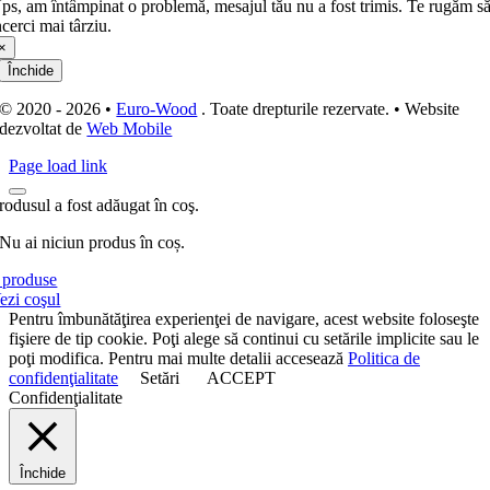
ps, am întâmpinat o problemă, mesajul tău nu a fost trimis. Te rugăm s
ncerci mai târziu.
×
Închide
© 2020 - 2026 •
Euro-Wood
. Toate drepturile rezervate. • Website
dezvoltat de
Web Mobile
Page load link
rodusul a fost adăugat în coş.
Nu ai niciun produs în coș.
produse
ezi coşul
Pentru îmbunătăţirea experienţei de navigare, acest website foloseşte
fişiere de tip cookie. Poţi alege să continui cu setările implicite sau le
poţi modifica. Pentru mai multe detalii accesează
Politica de
confidenţialitate
Setări
ACCEPT
Confidenţialitate
Închide