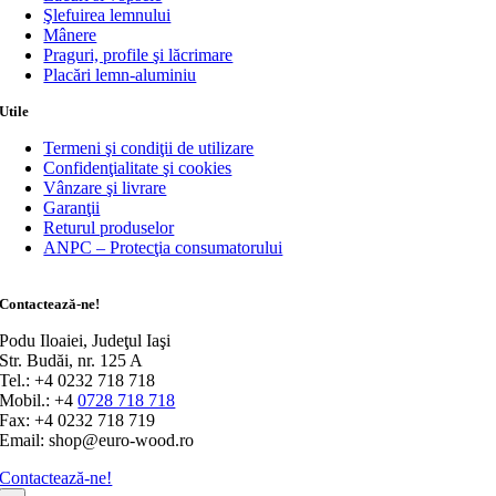
Şlefuirea lemnului
Mânere
Praguri, profile şi lăcrimare
Placări lemn-aluminiu
Utile
Termeni şi condiţii de utilizare
Confidenţialitate şi cookies
Vânzare şi livrare
Garanţii
Returul produselor
ANPC – Protecţia consumatorului
Contactează-ne!
Podu Iloaiei, Judeţul Iaşi
Str. Budăi, nr. 125 A
Tel.: +4 0232 718 718
Mobil.: +4
0728 718 718
Fax: +4 0232 718 719
Email: shop@euro-wood.ro
Contactează-ne!