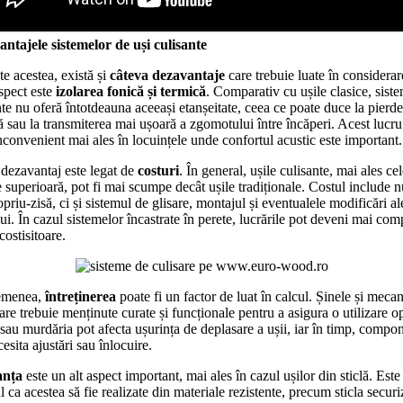
ntajele sistemelor de uși culisante
te acestea, există și
câteva dezavantaje
care trebuie luate în considera
spect este
izolarea fonică și termică
. Comparativ cu ușile clasice, sist
nte nu oferă întotdeauna aceeași etanșeitate, ceea ce poate duce la pierde
ă sau la transmiterea mai ușoară a zgomotului între încăperi. Acest lucru
inconvenient mai ales în locuințele unde confortul acustic este important.
 dezavantaj este legat de
costuri
. În general, ușile culisante, mai ales ce
te superioară, pot fi mai scumpe decât ușile tradiționale. Costul include 
priu-zisă, ci și sistemul de glisare, montajul și eventualele modificări al
lui. În cazul sistemelor încastrate în perete, lucrările pot deveni mai co
costisitoare.
emenea,
întreținerea
poate fi un factor de luat în calcul. Șinele și meca
are trebuie menținute curate și funcționale pentru a asigura o utilizare o
 sau murdăria pot afecta ușurința de deplasare a ușii, iar în timp, compo
esita ajustări sau înlocuire.
anța
este un alt aspect important, mai ales în cazul ușilor din sticlă. Este
l ca acestea să fie realizate din materiale rezistente, precum sticla securi