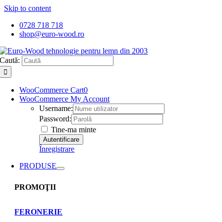
Skip to content
0728 718 718
shop@euro-wood.ro
Caută:
WooCommerce Cart
0
WooCommerce My Account
Username:
Password:
Tine-ma minte
Înregistrare
PRODUSE
PROMOŢII
FERONERIE