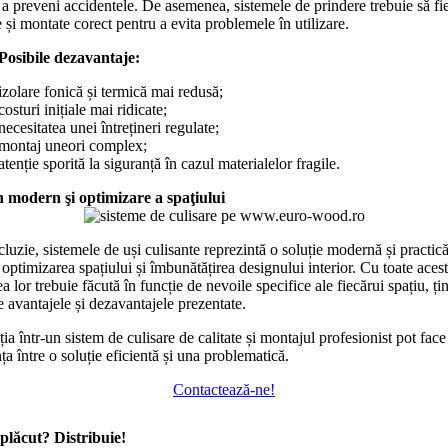
 a preveni accidentele. De asemenea, sistemele de prindere trebuie să fi
e și montate corect pentru a evita problemele în utilizare.
Posibile dezavantaje:
izolare fonică și termică mai redusă;
costuri inițiale mai ridicate;
necesitatea unei întrețineri regulate;
montaj uneori complex;
atenție sporită la siguranță în cazul materialelor fragile.
 modern şi optimizare a spaţiului
cluzie, sistemele de uși culisante reprezintă o soluție modernă și practic
 optimizarea spațiului și îmbunătățirea designului interior. Cu toate acest
a lor trebuie făcută în funcție de nevoile specifice ale fiecărui spațiu, ț
e avantajele și dezavantajele prezentate.
ția într-un sistem de culisare de calitate și montajul profesionist pot face
ța între o soluție eficientă și una problematică.
Contactează-ne!
 plăcut? Distribuie!