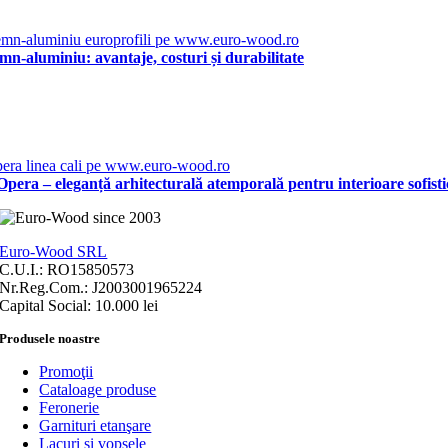
emn-aluminiu: avantaje, costuri și durabilitate
pera – eleganță arhitecturală atemporală pentru interioare sofisti
Euro-Wood SRL
C.U.I.: RO15850573
Nr.Reg.Com.: J2003001965224
Capital Social: 10.000 lei
Produsele noastre
Promoţii
Cataloage produse
Feronerie
Garnituri etanşare
Lacuri si vopsele