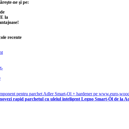
reşte-ne şi pe:
 de
E la
antajoase!
cole recente
ovezi rapid parchetul cu uleiul inteligent Legno Smart-Öl de la A