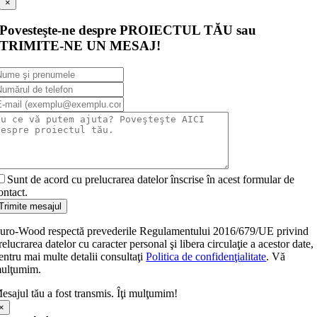
×
Povesteşte-ne despre PROIECTUL TĂU sau
TRIMITE-NE UN MESAJ!
Sunt de acord cu prelucrarea datelor înscrise în acest formular de
ontact.
Trimite mesajul
uro-Wood respectă prevederile Regulamentului 2016/679/UE privind
relucrarea datelor cu caracter personal şi libera circulaţie a acestor date,
entru mai multe detalii consultaţi
Politica de confidenţialitate
. Vă
ulţumim.
esajul tău a fost transmis. Îţi mulţumim!
×