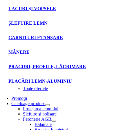
LACURI ŞI VOPSELE
ŞLEFUIRE LEMN
GARNITURI ETANŞARE
MÂNERE
PRAGURI, PROFILE, LĂCRIMARE
PLACĂRI LEMN-ALUMINIU
Toate ofertele
Promoţii
Cataloage produse
Protejarea lemnului
Şlefuire şi polisare
Feronerie AGB
Balamale
Broaşte. Încuietori.