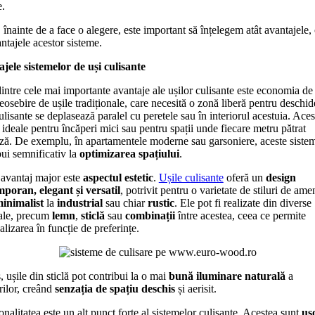
e.
 înainte de a face o alegere, este important să înțelegem atât avantajele, 
ntajele acestor sisteme.
jele sistemelor de uși culisante
intre cele mai importante avantaje ale ușilor culisante este economia de 
eosebire de ușile tradiționale, care necesită o zonă liberă pentru deschid
ulisante se deplasează paralel cu peretele sau în interiorul acestuia. Aces
e ideale pentru încăperi mici sau pentru spații unde fiecare metru pătrat
ză. De exemplu, în apartamentele moderne sau garsoniere, aceste siste
bui semnificativ la
optimizarea spațiului
.
 avantaj major este
aspectul estetic
.
Ușile culisante
oferă un
design
poran, elegant și versatil
, potrivit pentru o varietate de stiluri de ame
inimalist
la
industrial
sau chiar
rustic
. Ele pot fi realizate din diverse
ale, precum
lemn
,
sticlă
sau
combinații
între acestea, ceea ce permite
lizarea în funcție de preferințe.
, ușile din sticlă pot contribui la o mai
bună iluminare naturală
a
rilor, creând
senzația de spațiu deschis
și aerisit.
onalitatea este un alt punct forte al sistemelor culisante. Acestea sunt
uș