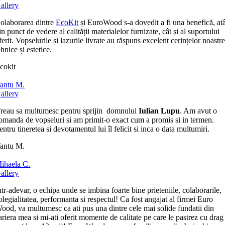
allery
olaborarea dintre
EcoKit
și EuroWood s-a dovedit a fi una benefică, at
in punct de vedere al calității materialelor furnizate, cât și al suportului
ferit. Vopselurile și lazurile livrate au răspuns excelent cerințelor noastr
ehnice și estetice.
cokit
antu M.
allery
reau sa multumesc pentru sprijin domnului
Iulian Lupu
. Am avut o
omanda de vopseluri si am primit-o exact cum a promis si in termen.
entru tineretea si devotamentul lui îl felicit si inca o data multumiri.
antu M.
ihaela C.
allery
ntr-adevar, o echipa unde se imbina foarte bine prieteniile, colaborarile,
olegialitatea, performanta si respectul! Ca fost angajat al firmei Euro
ood, va multumesc ca ati pus una dintre cele mai solide fundatii din
ariera mea si mi-ati oferit momente de calitate pe care le pastrez cu drag