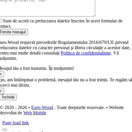
Sunt de acord cu prelucrarea datelor înscrise în acest formular de
ontact.
Trimite mesajul
uro-Wood respectă prevederile Regulamentului 2016/679/UE privind
relucrarea datelor cu caracter personal şi libera circulaţie a acestor date,
entru mai multe detalii consultaţi
Politica de confidenţialitate
. Vă
ulţumim.
esajul tău a fost transmis. Îţi mulţumim!
×
ps, am întâmpinat o problemă, mesajul tău nu a fost trimis. Te rugăm s
ncerci mai târziu.
×
Închide
© 2020 - 2026 •
Euro-Wood
. Toate drepturile rezervate. • Website
dezvoltat de
Web Mobile
Page load link