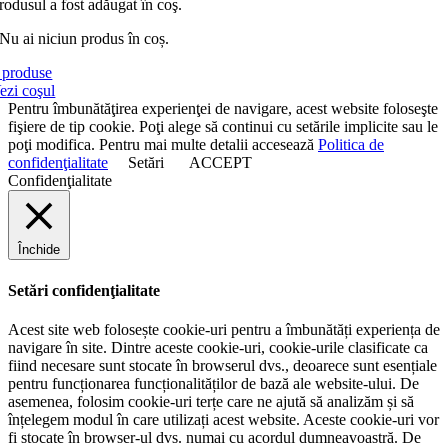
rodusul a fost adăugat în coş.
Nu ai niciun produs în coș.
produse
ezi coşul
Pentru îmbunătăţirea experienţei de navigare, acest website foloseşte
fişiere de tip cookie. Poţi alege să continui cu setările implicite sau le
poţi modifica. Pentru mai multe detalii accesează
Politica de
confidenţialitate
Setări
ACCEPT
Confidenţialitate
Închide
Setări confidenţialitate
Acest site web folosește cookie-uri pentru a îmbunătăți experiența de
navigare în site. Dintre aceste cookie-uri, cookie-urile clasificate ca
fiind necesare sunt stocate în browserul dvs., deoarece sunt esențiale
pentru funcționarea funcționalităților de bază ale website-ului. De
asemenea, folosim cookie-uri terțe care ne ajută să analizăm și să
înțelegem modul în care utilizați acest website. Aceste cookie-uri vor
fi stocate în browser-ul dvs. numai cu acordul dumneavoastră. De