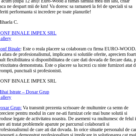
i acum (dupa 12 ani)! Euro-Wood a ramas familia mea din Iasi, chiar
aca ne despart mii de km! Va doresc sa ramaneti la fel de speciali si sa
feriti performanta si incredere pe toate planurile!
ihaela C.
ONF BINALE IMPEX SRL
allery
onf Binale
: Este o reala placere sa colaboram cu firma EURO-WOOD
n afara de profesionalismul, implicarea si solutiile oferite, apreciem foar
ult flexibilitatea si disponibilitatea de care dati dovada de fiecare data, p
eriozitatea demonstrata. Este o placere sa lucrezi cu niste furnizori atat 
rompti, punctuali si profesionisti.
ONF BINALE IMPEX SRL
ihai Istrate – Doxar Grup
allery
oxar Grup:
Va transmit prezenta scrisoare de multumire ca semn de
preciere pentru modul in care ne-ati furnizat cele mai bune solutii si
roduse legate de activitatea noastra. De asemeni va multumesc de felul 
are ati tratat problemele aparute pe parcursul colaborarii si
rofesionalismul de care ati dat dovada. In orice situatie personalul de ca
ispuneti a demonstrat profesionalism si implicare in solutionarea cat ma