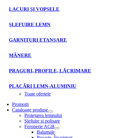
LACURI ŞI VOPSELE
ŞLEFUIRE LEMN
GARNITURI ETANŞARE
MÂNERE
PRAGURI, PROFILE, LĂCRIMARE
PLACĂRI LEMN-ALUMINIU
Toate ofertele
Promoţii
Cataloage produse
Protejarea lemnului
Şlefuire şi polisare
Feronerie AGB
Balamale
Broaşte. Încuietori.