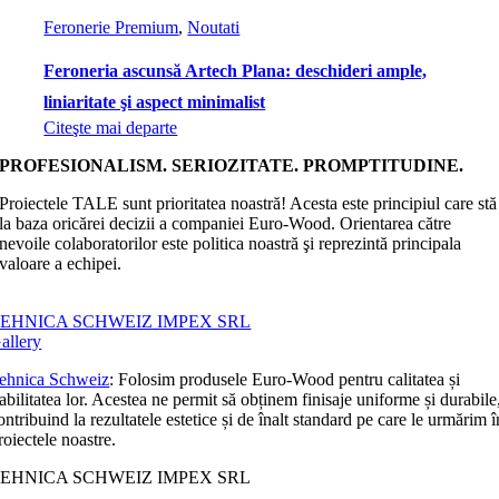
Feronerie Premium
,
Noutati
Feroneria ascunsă Artech Plana: deschideri ample,
liniaritate şi aspect minimalist
Citeşte mai departe
PROFESIONALISM. SERIOZITATE. PROMPTITUDINE.
Proiectele TALE sunt prioritatea noastră! Acesta este principiul care stă
la baza oricărei decizii a companiei Euro-Wood. Orientarea către
nevoile colaboratorilor este politica noastră şi reprezintă principala
valoare a echipei.
EHNICA SCHWEIZ IMPEX SRL
allery
ehnica Schweiz
: Folosim produsele Euro-Wood pentru calitatea și
iabilitatea lor. Acestea ne permit să obținem finisaje uniforme și durabile
ontribuind la rezultatele estetice și de înalt standard pe care le urmărim î
roiectele noastre.
EHNICA SCHWEIZ IMPEX SRL