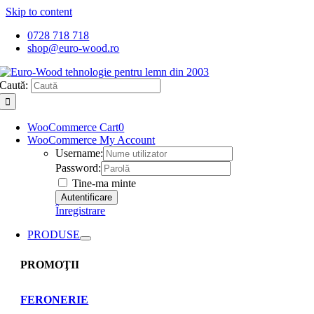
Skip to content
0728 718 718
shop@euro-wood.ro
Caută:
WooCommerce Cart
0
WooCommerce My Account
Username:
Password:
Tine-ma minte
Înregistrare
PRODUSE
PROMOŢII
FERONERIE