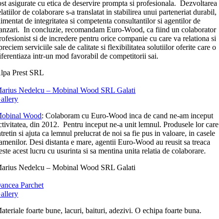
ost asigurate cu etica de deservire prompta si profesionala. Dezvoltarea
elatiilor de colaborare s-a translatat in stabilirea unui parteneriat durabil,
limentat de integritatea si competenta consultantilor si agentilor de
anzari. In concluzie, recomandam Euro-Wood, ca fiind un colaborator
rofesionist si de incredere pentru orice companie cu care va relationa si
preciem serviciile sale de calitate si flexibilitatea solutiilor oferite care o
iferentiaza intr-un mod favorabil de competitorii sai.
lpa Prest SRL
arius Nedelcu – Mobinal Wood SRL Galati
allery
obinal Wood
: Colaboram cu Euro-Wood inca de cand ne-am inceput
ctivitatea, din 2012. Pentru inceput ne-a unit lemnul. Produsele lor care
ntretin si ajuta ca lemnul prelucrat de noi sa fie pus in valoare, in casele
amenilor. Desi distanta e mare, agentii Euro-Wood au reusit sa treaca
este acest lucru cu usurinta si sa mentina unita relatia de colaborare.
arius Nedelcu – Mobinal Wood SRL Galati
ancea Parchet
allery
ateriale foarte bune, lacuri, baituri, adezivi. O echipa foarte buna.