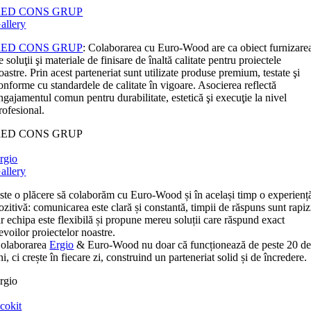
RED CONS GRUP
allery
RED CONS GRUP
: Colaborarea cu Euro-Wood are ca obiect furnizare
e soluţii şi materiale de finisare de înaltă calitate pentru proiectele
oastre. Prin acest parteneriat sunt utilizate produse premium, testate şi
onforme cu standardele de calitate în vigoare. Asocierea reflectă
ngajamentul comun pentru durabilitate, estetică şi execuţie la nivel
rofesional.
RED CONS GRUP
rgio
allery
ste o plăcere să colaborăm cu Euro-Wood și în același timp o experienț
ozitivă: comunicarea este clară și constantă, timpii de răspuns sunt rapiz
ar echipa este flexibilă și propune mereu soluții care răspund exact
evoilor proiectelor noastre.
olaborarea
Ergio
& Euro-Wood nu doar că funcționează de peste 20 d
ni, ci crește în fiecare zi, construind un parteneriat solid și de încredere.
rgio
cokit