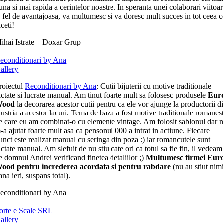
una si mai rapida a cerintelor noastre. In speranta unei colaborari viitoa
a fel de avantajoasa, va multumesc si va doresc mult succes in tot ceea c
aceti!
ihai Istrate – Doxar Grup
econditionari by Ana
allery
roiectul
Reconditionari by Ana
: Cutii bijuterii cu motive traditionale
ictate si lucrate manual. Am tinut foarte mult sa folosesc produsele
Eur
Wood
la decorarea acestor cutii pentru ca ele vor ajunge la productorii d
ustria a acestor lacuri. Tema de baza a fost motive traditionale romanest
e care eu am combinat-o cu elemente vintage. Am folosit sablonul dar 
-a ajutat foarte mult asa ca pensonul 000 a intrat in actiune. Fiecare
unct este realizat manual cu seringa din poza :) iar romancutele sunt
ictate manual. Am slefuit de nu stiu cate ori ca totul sa fie fin, il vedeam
e domnul Andrei verificand finetea detaliilor ;)
Multumesc firmei Eur
ood pentru increderea acordata si pentru rabdare
(nu au stiut nim
ana ieri, suspans total).
econditionari by Ana
orte e Scale SRL
allery