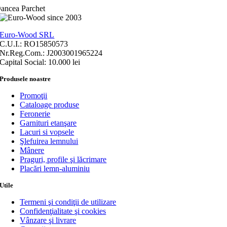
ancea Parchet
Euro-Wood SRL
C.U.I.: RO15850573
Nr.Reg.Com.: J2003001965224
Capital Social: 10.000 lei
Produsele noastre
Promoţii
Cataloage produse
Feronerie
Garnituri etanşare
Lacuri si vopsele
Şlefuirea lemnului
Mânere
Praguri, profile şi lăcrimare
Placări lemn-aluminiu
Utile
Termeni şi condiţii de utilizare
Confidenţialitate şi cookies
Vânzare şi livrare