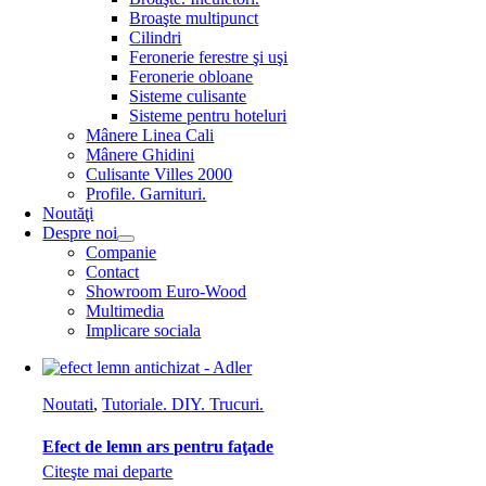
Broaşte multipunct
Cilindri
Feronerie ferestre şi uşi
Feronerie obloane
Sisteme culisante
Sisteme pentru hoteluri
Mânere Linea Cali
Mânere Ghidini
Culisante Villes 2000
Profile. Garnituri.
Noutăţi
Despre noi
Companie
Contact
Showroom Euro-Wood
Multimedia
Implicare sociala
Noutati
,
Tutoriale. DIY. Trucuri.
Efect de lemn ars pentru faţade
Citeşte mai departe