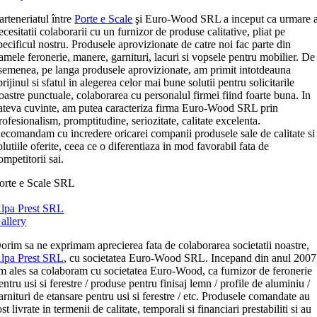
arteneriatul între
Porte e Scale
şi Euro-Wood SRL a inceput ca urmare 
ecesitatii colaborarii cu un furnizor de produse calitative, pliat pe
pecificul nostru. Produsele aprovizionate de catre noi fac parte din
amele feronerie, manere, garnituri, lacuri si vopsele pentru mobilier. De
semenea, pe langa produsele aprovizionate, am primit intotdeauna
prijinul si sfatul in alegerea celor mai bune solutii pentru solicitarile
oastre punctuale, colaborarea cu personalul firmei fiind foarte buna. In
ateva cuvinte, am putea caracteriza firma Euro-Wood SRL prin
rofesionalism, promptitudine, seriozitate, calitate excelenta.
ecomandam cu incredere oricarei companii produsele sale de calitate si
olutiile oferite, ceea ce o diferentiaza in mod favorabil fata de
ompetitorii sai.
orte e Scale SRL
lpa Prest SRL
allery
orim sa ne exprimam aprecierea fata de colaborarea societatii noastre,
lpa Prest SRL
, cu societatea Euro-Wood SRL. Incepand din anul 2007
m ales sa colaboram cu societatea Euro-Wood, ca furnizor de feronerie
entru usi si ferestre / produse pentru finisaj lemn / profile de aluminiu /
arnituri de etansare pentru usi si ferestre / etc. Produsele comandate au
ost livrate in termenii de calitate, temporali si financiari prestabiliti si au