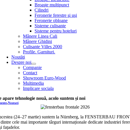
Broaşte multipunct
Cilindri
Feronerie ferestre şi uşi
Feronerie obloane
Sisteme culisante
Sisteme pentru hoteluri
Mânere Linea Cali
Mânere Ghidini
Culisante Villes 2000
Profile. Garnituri.
Noutăţi
Despre noi
Companie
Contact
Showroom Euro-Wood
Multimedia
Implicare sociala
 apare tehnologie nouă, acolo suntem și noi
mente
,
Noutati
e acestea (24–27 martie) suntem la Nürnberg, la FENSTERBAU FR
dintre cele mai importante târguri internaționale dedicate industriei feres
și fațadelor.