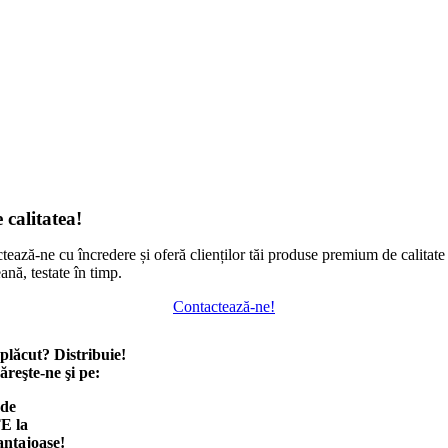
 calitatea!
tează-ne cu încredere și oferă clienților tăi produse premium de calitate
ană, testate în timp.
Contactează-ne!
 plăcut? Distribuie!
reşte-ne şi pe:
 de
E la
antajoase!