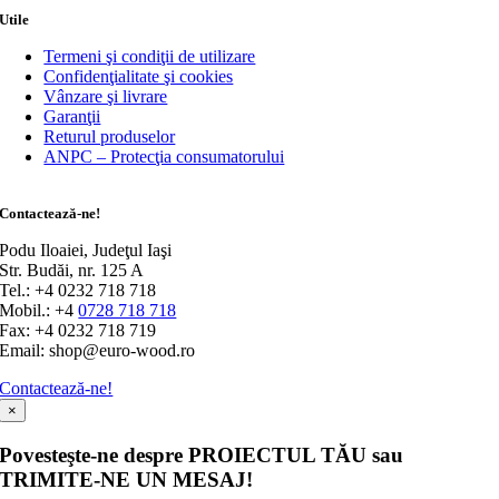
Utile
Termeni şi condiţii de utilizare
Confidenţialitate şi cookies
Vânzare şi livrare
Garanţii
Returul produselor
ANPC – Protecţia consumatorului
Contactează-ne!
Podu Iloaiei, Judeţul Iaşi
Str. Budăi, nr. 125 A
Tel.: +4 0232 718 718
Mobil.: +4
0728 718 718
Fax: +4 0232 718 719
Email: shop@euro-wood.ro
Contactează-ne!
×
Povesteşte-ne despre PROIECTUL TĂU sau
TRIMITE-NE UN MESAJ!