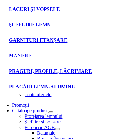
LACURI ŞI VOPSELE
ŞLEFUIRE LEMN
GARNITURI ETANŞARE
MÂNERE
PRAGURI, PROFILE, LĂCRIMARE
PLACĂRI LEMN-ALUMINIU
Toate ofertele
Promoţii
Cataloage produse
Protejarea lemnului
Şlefuire şi polisare
Feronerie AGB
Balamale
Broaşte. Încuietori.