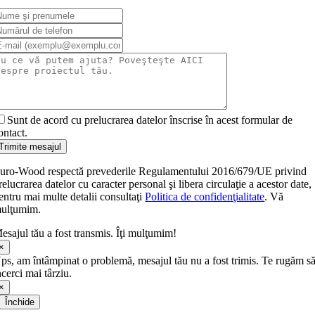
Sunt de acord cu prelucrarea datelor înscrise în acest formular de
ontact.
Trimite mesajul
uro-Wood respectă prevederile Regulamentului 2016/679/UE privind
relucrarea datelor cu caracter personal şi libera circulaţie a acestor date,
entru mai multe detalii consultaţi
Politica de confidenţialitate
. Vă
ulţumim.
esajul tău a fost transmis. Îţi mulţumim!
×
ps, am întâmpinat o problemă, mesajul tău nu a fost trimis. Te rugăm s
ncerci mai târziu.
×
Închide