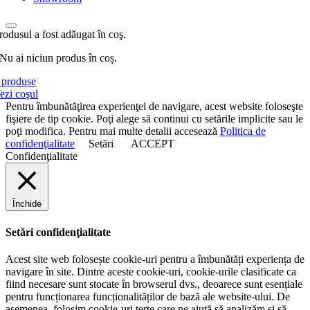
rodusul a fost adăugat în coş.
Nu ai niciun produs în coș.
produse
ezi coşul
Pentru îmbunătăţirea experienţei de navigare, acest website foloseşte
fişiere de tip cookie. Poţi alege să continui cu setările implicite sau le
poţi modifica. Pentru mai multe detalii accesează
Politica de
confidenţialitate
Setări
ACCEPT
Confidenţialitate
Închide
Setări confidenţialitate
Acest site web folosește cookie-uri pentru a îmbunătăți experiența de
navigare în site. Dintre aceste cookie-uri, cookie-urile clasificate ca
fiind necesare sunt stocate în browserul dvs., deoarece sunt esențiale
pentru funcționarea funcționalităților de bază ale website-ului. De
asemenea, folosim cookie-uri terțe care ne ajută să analizăm și să