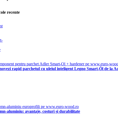
cole recente
ovezi rapid parchetul cu uleiul inteligent Legno Smart-Öl de la A
emn-aluminiu: avantaje, costuri și durabilitate