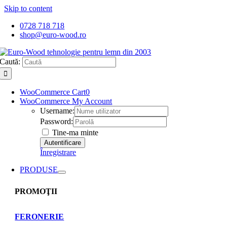
Skip to content
0728 718 718
shop@euro-wood.ro
Caută:
WooCommerce Cart
0
WooCommerce My Account
Username:
Password:
Tine-ma minte
Înregistrare
PRODUSE
PROMOŢII
FERONERIE