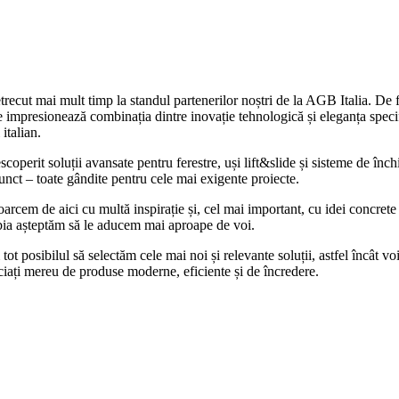
recut mai mult timp la standul partenerilor noștri de la AGB Italia. De 
e impresionează combinația dintre inovație tehnologică și eleganța speci
 italian.
coperit soluții avansate pentru ferestre, uși lift&slide și sisteme de înch
unct – toate gândite pentru cele mai exigente proiecte.
oarcem de aici cu multă inspirație și, cel mai important, cu idei concrete
bia așteptăm să le aducem mai aproape de voi.
ot posibilul să selectăm cele mai noi și relevante soluții, astfel încât vo
ciați mereu de produse moderne, eficiente și de încredere.