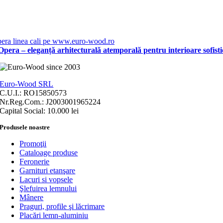
pera – eleganță arhitecturală atemporală pentru interioare sofisti
Euro-Wood SRL
C.U.I.: RO15850573
Nr.Reg.Com.: J2003001965224
Capital Social: 10.000 lei
Produsele noastre
Promoţii
Cataloage produse
Feronerie
Garnituri etanşare
Lacuri si vopsele
Şlefuirea lemnului
Mânere
Praguri, profile şi lăcrimare
Placări lemn-aluminiu