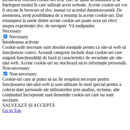
înțelegem modul în care utilizați acest website. Aceste cookie-uri vor
fi stocate în browser-ul dvs. numai cu acordul dumneavoastră. De
asemenea, aveți posibilitatea de a renunța la aceste cookie-uri. Dar
renunțarea la unele dintre aceste cookie-uri poate avea un efect
asupra experienței dvs. de navigare. Vă mulţumim.
Necessary
Necessary
Întotdeauna activate
Cookie-urile necesare sunt absolut esențiale pentru ca site-ul web să
funcționeze corect. Această categorie include doar cookie-uri care
asigură funcționalități de bază și caracteristici de securitate ale site-
ului web. Aceste cookie-uri nu stochează nicio informație personală.
Non-necessary
Non-necessary
Cookie-uri care ar putea să nu fie neapărat necesare pentru
funcționarea site-ului web și sunt utilizate în mod special pentru a
colecta date personale ale utilizatorilor prin analize, reclame, alte
conținuturi încorporate sunt denumite cookie-uri care nu sunt
necesare.
SALVEAZĂ ȘI ACCEPTĂ
Go to Top