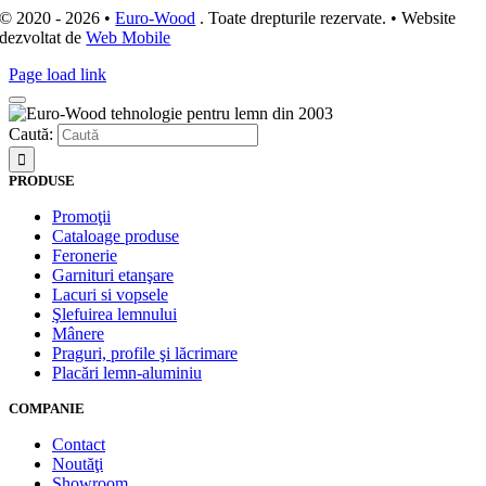
© 2020 - 2026 •
Euro-Wood
. Toate drepturile rezervate. • Website
dezvoltat de
Web Mobile
Page load link
Caută:
PRODUSE
Promoţii
Cataloage produse
Feronerie
Garnituri etanşare
Lacuri si vopsele
Şlefuirea lemnului
Mânere
Praguri, profile şi lăcrimare
Placări lemn-aluminiu
COMPANIE
Contact
Noutăţi
Showroom