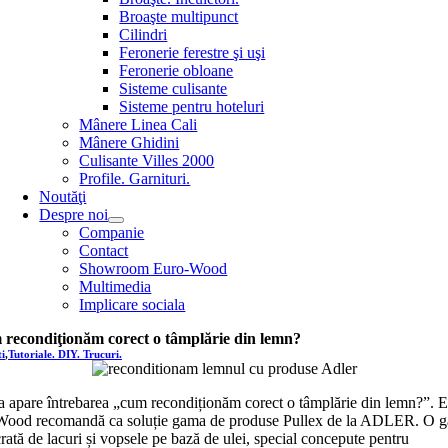
Broaşte multipunct
Cilindri
Feronerie ferestre şi uşi
Feronerie obloane
Sisteme culisante
Sisteme pentru hoteluri
Mânere Linea Cali
Mânere Ghidini
Culisante Villes 2000
Profile. Garnituri.
Noutăţi
Despre noi
Companie
Contact
Showroom Euro-Wood
Multimedia
Implicare sociala
recondiţionăm corect o tâmplărie din lemn?
i
,
Tutoriale. DIY. Trucuri.
 apare întrebarea „cum recondiționăm corect o tâmplărie din lemn?”. 
Wood recomandă ca soluție gama de produse Pullex de la ADLER. O 
rată de lacuri și vopsele pe bază de ulei, special concepute pentru