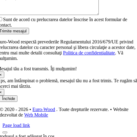
Sunt de acord cu prelucrarea datelor înscrise în acest formular de
ontact.
Trimite mesajul
uro-Wood respectă prevederile Regulamentului 2016/679/UE privind
relucrarea datelor cu caracter personal şi libera circulaţie a acestor date,
entru mai multe detalii consultaţi
Politica de confidenţialitate
. Vă
ulţumim.
esajul tău a fost transmis. Îţi mulţumim!
×
ps, am întâmpinat o problemă, mesajul tău nu a fost trimis. Te rugăm s
ncerci mai târziu.
×
Închide
© 2020 - 2026 •
Euro-Wood
. Toate drepturile rezervate. • Website
dezvoltat de
Web Mobile
Page load link
rodusul a fost adăugat în coş.