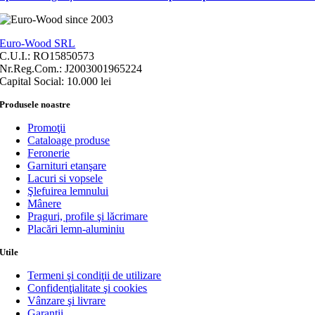
Euro-Wood SRL
C.U.I.: RO15850573
Nr.Reg.Com.: J2003001965224
Capital Social: 10.000 lei
Produsele noastre
Promoţii
Cataloage produse
Feronerie
Garnituri etanşare
Lacuri si vopsele
Şlefuirea lemnului
Mânere
Praguri, profile şi lăcrimare
Placări lemn-aluminiu
Utile
Termeni şi condiţii de utilizare
Confidenţialitate şi cookies
Vânzare şi livrare
Garanţii