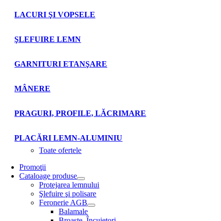
LACURI ŞI VOPSELE
ŞLEFUIRE LEMN
GARNITURI ETANŞARE
MÂNERE
PRAGURI, PROFILE, LĂCRIMARE
PLACĂRI LEMN-ALUMINIU
Toate ofertele
Promoţii
Cataloage produse
Protejarea lemnului
Şlefuire şi polisare
Feronerie AGB
Balamale
Broaşte. Încuietori.