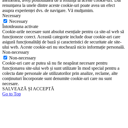
asemenea, aveți posibilitatea de a renunța la aceste cookie-uri. Dar
renunțarea la unele dintre aceste cookie-uri poate avea un efect
asupra experienței dvs. de navigare. Vă mulţumim.
Necessary
Necessary
Întotdeauna activate
Cookie-urile necesare sunt absolut esențiale pentru ca site-ul web să
funcționeze corect. Această categorie include doar cookie-uri care
asigură funcționalități de bază și caracteristici de securitate ale site-
ului web. Aceste cookie-uri nu stochează nicio informație personală.
Non-necessary
Non-necessary
Cookie-uri care ar putea să nu fie neapărat necesare pentru
funcționarea site-ului web și sunt utilizate în mod special pentru a
colecta date personale ale utilizatorilor prin analize, reclame, alte
conținuturi încorporate sunt denumite cookie-uri care nu sunt
necesare.
SALVEAZĂ ȘI ACCEPTĂ
Go to Top