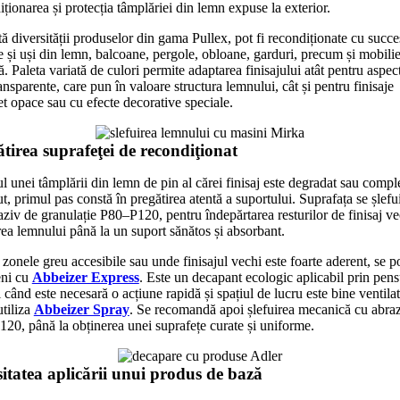
iționarea și protecția tâmplăriei din lemn expuse la exterior.
tă diversității produselor din gama Pullex, pot fi recondiționate cu succe
re și uși din lemn, balcoane, pergole, obloane, garduri, precum și mobili
. Paleta variată de culori permite adaptarea finisajului atât pentru aspec
ansparente, care pun în valoare structura lemnului, cât și pentru finisaje
t opace sau cu efecte decorative speciale.
tirea suprafeţei de recondiţionat
ul unei tâmplării din lemn de pin al cărei finisaj este degradat sau compl
t, primul pas constă în pregătirea atentă a suportului. Suprafața se șlefu
aziv de granulație P80–P120, pentru îndepărtarea resturilor de finisaj ve
rea lemnului până la un suport sănătos și absorbant.
 zonele greu accesibile sau unde finisajul vechi este foarte aderent, se p
eni cu
Abbeizer Express
. Este un decapant ecologic aplicabil prin pens
când este necesară o acțiune rapidă și spațiul de lucru este bine ventilat
utiliza
Abbeizer Spray
. Se recomandă apoi șlefuirea mecanică cu abraz
20, până la obținerea unei suprafețe curate și uniforme.
itatea aplicării unui produs de bază