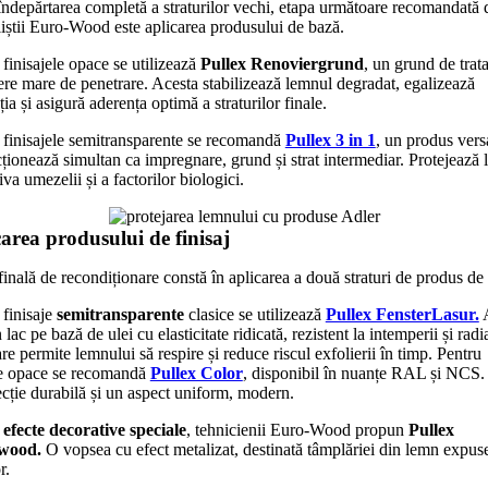
ndepărtarea completă a straturilor vechi, etapa următoare recomandată 
liștii Euro-Wood este aplicarea produsului de bază.
 finisajele opace se utilizează
Pullex Renoviergrund
, un grund de tra
ere mare de penetrare. Acesta stabilizează lemnul degradat, egalizează
ia și asigură aderența optimă a straturilor finale.
 finisajele semitransparente se recomandă
Pullex 3 in 1
, un produs versa
cționează simultan ca impregnare, grund și strat intermediar. Protejează
va umezelii și a factorilor biologici.
area produsului de finisaj
finală de recondiționare constă în aplicarea a două straturi de produs de f
 finisaje
semitransparente
clasice se utilizează
Pullex FensterLasur.
A
 lac pe bază de ulei cu elasticitate ridicată, rezistent la intemperii și radia
re permite lemnului să respire și reduce riscul exfolierii în timp. Pentru
je opace se recomandă
Pullex Color
, disponibil în nuanțe RAL și NCS.
ecție durabilă și un aspect uniform, modern.
u
efecte decorative speciale
, tehnicienii Euro-Wood propun
Pullex
rwood.
O vopsea cu efect metalizat, destinată tâmplăriei din lemn expuse
r.