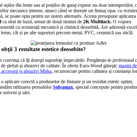
l ușilor din lemn sau al porților de garaj expuse nu doar intemperiilor, ci
ărilor mecanice intense, atunci când se dorește un finisaj opac cu reziste
, se poate opta pentru un sistem alternativ. Acesta presupune aplicare
d
ca strat de bază, urmat de două straturi de
2K Multilack.
O vopsea
onentă cu rezistență mecanică și chimică deosebită. Are aderență excel
e lemn, cât și pe alte suporturi precum metal, PVC, ceramică sau sticlă.
bţii 3 rezultate estetice deosebite?
 convinşi că îţi doreşti suprafeţe impecabile. Pregăteşte-le profesional 
 de şlefuit şi abrazivi de calitate. În oferta Euro-Wood găseşti:
maşini de
, accesorii și abrazivi Mirka
, recunoscute pentru calitatea și constanța lor
o aplicare corectă a produselor de finisare și un rezultat estetic optim,
ndăm utilizarea pensulelor
Solvamax
, special concepute pentru produs
 solvent și ulei.