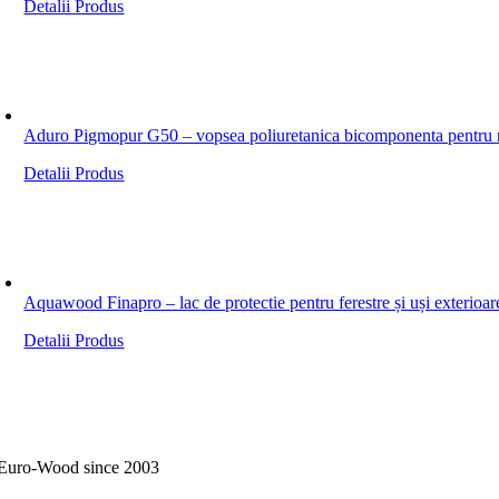
Detalii Produs
Aduro Pigmopur G50 – vopsea poliuretanica bicomponenta pentru mo
Detalii Produs
Aquawood Finapro – lac de protectie pentru ferestre și uși exterioa
Detalii Produs