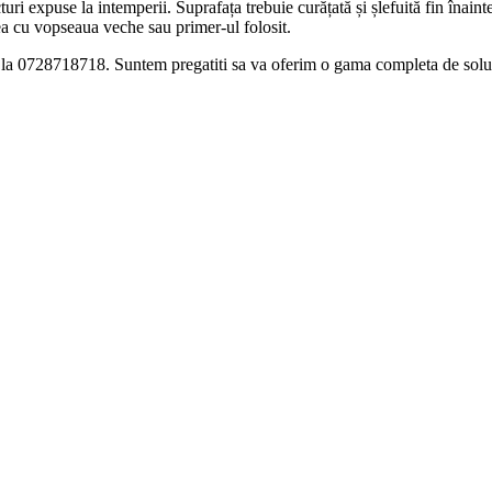
turi expuse la intemperii. Suprafața trebuie curățată și șlefuită fin înainte
atea cu vopseaua veche sau primer-ul folosit.
la 0728718718. Suntem pregatiti sa va oferim o gama completa de solut