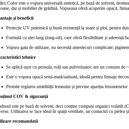
lex Color este o vopsea universală sintetică, pe bază de solvent, destina
oane, dar și mobilier de grădină. Vopseaua oferă acoperire opacă, finisaj
antaje și beneficii
Protecție UV puternică și bună rezistență la soare și ploi, pentru durab
Formulă cu ulei lung (long-oil), care oferă flexibilitate și aderență 
Vopsea gata de utilizare, nu necesită amestecuri complicate; pig
racteristici tehnice
Se aplică ușor cu pensula, rolă sau pulverizator; are un consum de 
Este o vopsea opacă semi-mată/satinată, ideală pentru finisaje decor
Permite reglarea umidității lemnului și previne apariția fenomenelor
nținut COV & siguranță
dusul este pe bază de solvent, deci conține compuși organici volatili (CO
erse. Utilizarea se face ideal în spații ventilate, iar contactul cu pielea 
ilizare recomandată