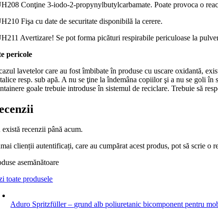
H208 Conţine 3-iodo-2-propynylbutylcarbamate. Poate provoca o reacţ
H210 Fişa cu date de securitate disponibilă la cerere.
H211 Avertizare! Se pot forma picături respirabile periculoase la pulveri
te pericole
cazul lavetelor care au fost îmbibate în produse cu uscare oxidantă, exist
alice resp. sub apă. A nu se ţine la îndemâna copiilor şi a nu se goli în
tainere goale trebuie introduse în sistemul de reciclare. Trebuie să resp
ecenzii
 există recenzii până acum.
ai clienții autentificați, care au cumpărat acest produs, pot să scrie o r
oduse asemănătoare
zi toate produsele
Aduro Spritzfüller – grund alb poliuretanic bicomponent pentru mobil