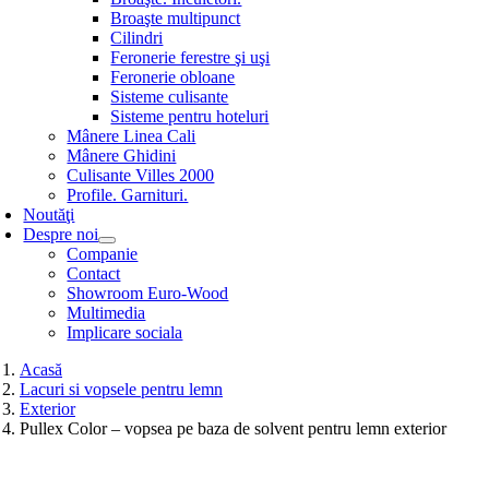
Broaşte multipunct
Cilindri
Feronerie ferestre şi uşi
Feronerie obloane
Sisteme culisante
Sisteme pentru hoteluri
Mânere Linea Cali
Mânere Ghidini
Culisante Villes 2000
Profile. Garnituri.
Noutăţi
Despre noi
Companie
Contact
Showroom Euro-Wood
Multimedia
Implicare sociala
Acasă
Lacuri si vopsele pentru lemn
Exterior
Pullex Color – vopsea pe baza de solvent pentru lemn exterior