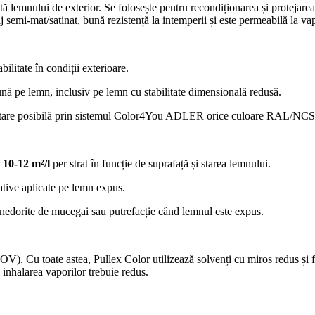
tă lemnului de exterior. Se folosește pentru recondiționarea și protejare
 semi-mat/satinat, bună rezistență la intemperii și este permeabilă la va
ilitate în condiții exterioare.
bună pe lemn, inclusiv pe lemn cu stabilitate dimensională redusă.
mentare posibilă prin sistemul Color4You ADLER orice culoare RAL/NCS
~
10-12 m²/l
per strat în funcție de suprafață și starea lemnului.
ative aplicate pe lemn expus.
 nedorite de mucegai sau putrefacție când lemnul este expus.
V). Cu toate astea, Pullex Color utilizează solvenți cu miros redus și fo
și inhalarea vaporilor trebuie redus.