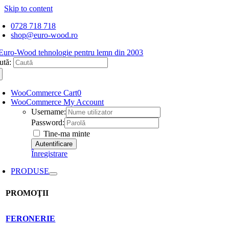
Skip to content
0728 718 718
shop@euro-wood.ro
ută:
WooCommerce Cart
0
WooCommerce My Account
Username:
Password:
Tine-ma minte
Înregistrare
PRODUSE
PROMOŢII
FERONERIE