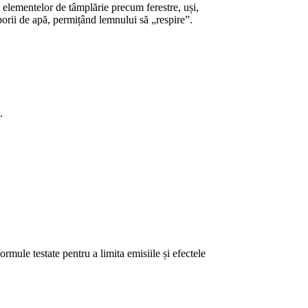
a elementelor de tâmplărie precum ferestre, uși,
porii de apă, permițând lemnului să „respire”.
.
rmule testate pentru a limita emisiile și efectele