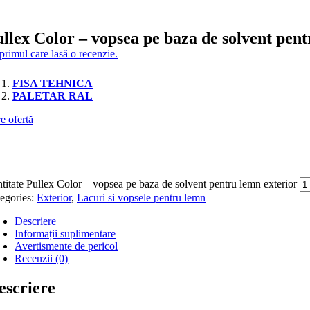
llex Color – vopsea pe baza de solvent pent
 primul care lasă o recenzie.
FISA TEHNICA
PALETAR RAL
e ofertă
titate Pullex Color – vopsea pe baza de solvent pentru lemn exterior
egories:
Exterior
,
Lacuri si vopsele pentru lemn
Descriere
Informații suplimentare
Avertismente de pericol
Recenzii (0)
escriere