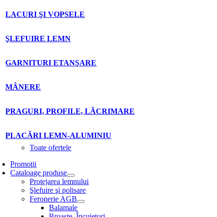
LACURI ŞI VOPSELE
ŞLEFUIRE LEMN
GARNITURI ETANŞARE
MÂNERE
PRAGURI, PROFILE, LĂCRIMARE
PLACĂRI LEMN-ALUMINIU
Toate ofertele
Promoţii
Cataloage produse
Protejarea lemnului
Şlefuire şi polisare
Feronerie AGB
Balamale
Broaşte. Încuietori.