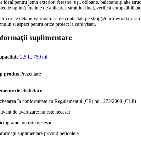
e ideal pentru lemn exterior: ferestre, uși, obloane, balcoane și alte struc
tecție optimă. Înainte de aplicarea stratului final, verifică compatibilit
ntru orice detaliu va rugam sa ne contactati pe shop@euro-wood.ro sau 
nului si aspect pentru orice proiect la care visati.
nformații suplimentare
apacitate
2,5 L
,
750 ml
p produs
Prezentare
emente de etichetare
ichetarea în conformitate cu Regulamentul (CE) nr. 1272/2008 (CLP)
Cuvânt de avertizare: nu este necesar
Pictograme: nu este necesar
nformații suplimentare privind pericolele