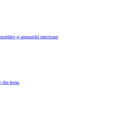
bilier și amenajări interioare
re din lemn