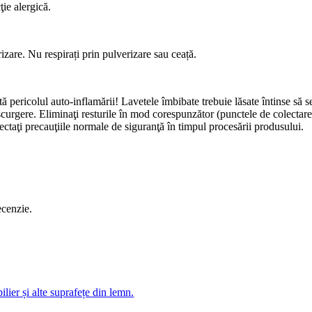
ie alergică.
zare. Nu respirați prin pulverizare sau ceață.
ă pericolul auto-inflamării! Lavetele îmbibate trebuie lăsate întinse să s
 scurgere. Eliminaţi resturile în mod corespunzător (punctele de colectar
ectaţi precauţiile normale de siguranţă în timpul procesării produsului.
ecenzie.
ier și alte suprafețe din lemn.