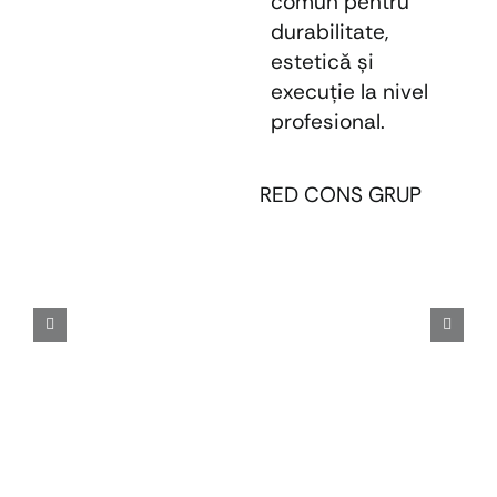
comun pentru
durabilitate,
estetică şi
execuţie la nivel
profesional.
RED CONS GRUP
E