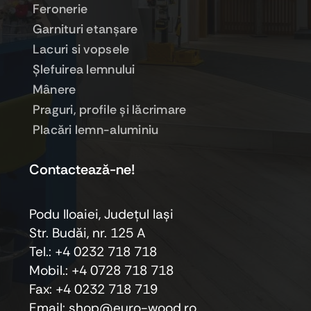
Feronerie
Garnituri etanşare
Lacuri si vopsele
Şlefuirea lemnului
Mânere
Praguri, profile şi lăcrimare
Placări lemn-aluminiu
Contactează-ne!
Podu Iloaiei, Judeţul Iaşi
Str. Budăi, nr. 125 A
Tel.: +4 0232 718 718
Mobil.: +4
0728 718 718
Fax: +4 0232 718 719
Email: shop@euro-wood.ro