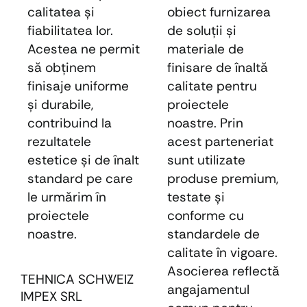
calitatea și
obiect furnizarea
fiabilitatea lor.
de soluţii şi
Acestea ne permit
materiale de
să obținem
finisare de înaltă
finisaje uniforme
calitate pentru
și durabile,
proiectele
contribuind la
noastre. Prin
rezultatele
acest parteneriat
estetice și de înalt
sunt utilizate
standard pe care
produse premium,
le urmărim în
testate şi
proiectele
conforme cu
noastre.
standardele de
calitate în vigoare.
Asocierea reflectă
TEHNICA SCHWEIZ
angajamentul
IMPEX SRL