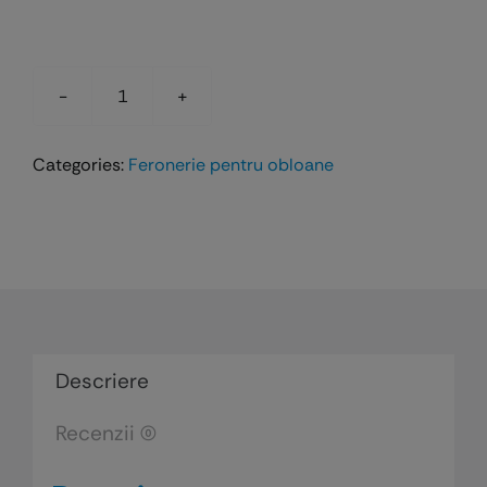
Cantitate
Blocator
Categories:
Feronerie pentru obloane
anti-
vant
pentru
obloane
Descriere
Recenzii (0)