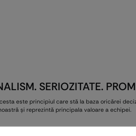
ALISM. SERIOZITATE. PROM
Acesta este principiul care stă la baza oricărei de
noastră şi reprezintă principala valoare a echipei.
ca Schweiz
: Folosim produsele Euro-Wood pentru cali