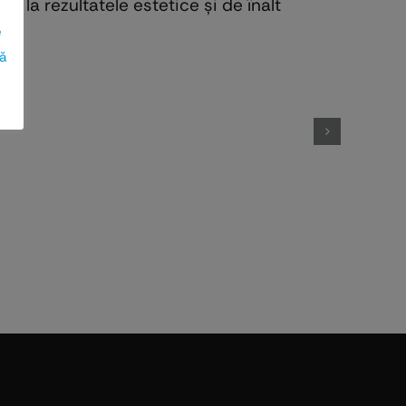
d la rezultatele estetice și de înalt
e
ză