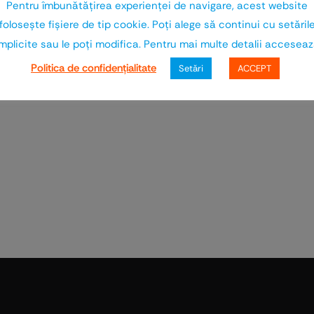
 să obținem finisaje uniforme și durabile, contribuin
Pentru îmbunătăţirea experienţei de navigare, acest website
rd pe care le urmărim în proiectele noastre.
foloseşte fişiere de tip cookie. Poţi alege să continui cu setăril
mplicite sau le poţi modifica. Pentru mai multe detalii accesea
TEHNICA SCHWEIZ IMPEX SRL
Politica de confidenţialitate
Setări
ACCEPT