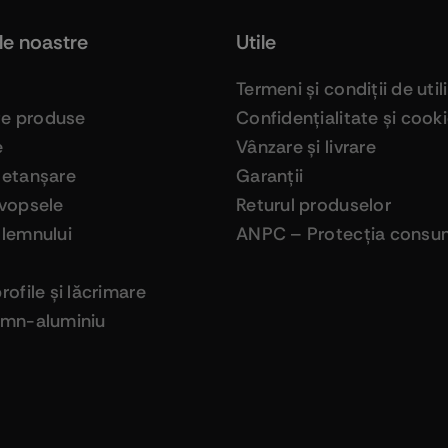
le noastre
Utile
Termeni şi condiţii de util
ge produse
Confidenţialitate şi cook
e
Vânzare şi livrare
 etanşare
Garanţii
 vopsele
Returul produselor
 lemnului
ANPC – Protecţia consum
profile şi lăcrimare
lemn-aluminiu