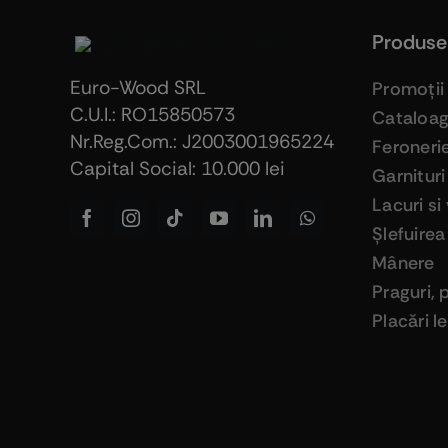
Produse
Euro-Wood SRL
Promoţii
C.U.I.: RO15850573
Cataloa
Nr.Reg.Com.: J2003001965224
Feroneri
Capital Social: 10.000 lei
Garnituri
Lacuri si
Şlefuirea
Mânere
Praguri, 
Placări 