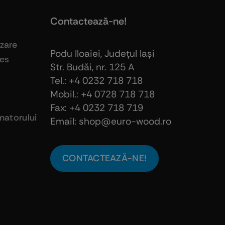
Contactează-ne!
izare
Podu Iloaiei, Judeţul Iaşi
ies
Str. Budăi, nr. 125 A
Tel.: +4 0232 718 718
Mobil.: +4
0728 718 718
Fax: +4 0232 718 719
atorului
Email: shop@euro-wood.ro
CONTACTEAZĂ-NE!