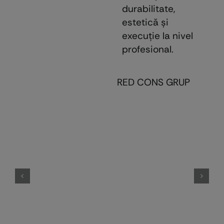
durabilitate,
estetică şi
execuţie la nivel
profesional.
RED CONS GRUP
E