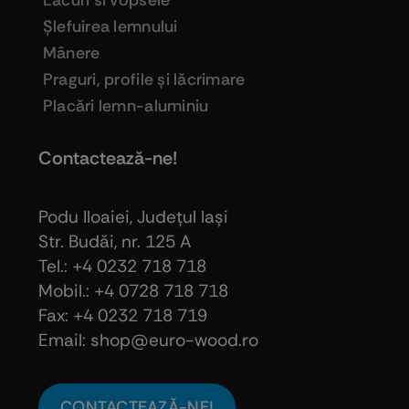
Lacuri si vopsele
Şlefuirea lemnului
Mânere
Praguri, profile şi lăcrimare
Placări lemn-aluminiu
Contactează-ne!
Podu Iloaiei, Judeţul Iaşi
Str. Budăi, nr. 125 A
Tel.: +4 0232 718 718
Mobil.: +4
0728 718 718
Fax: +4 0232 718 719
Email: shop@euro-wood.ro
CONTACTEAZĂ-NE!