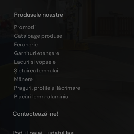
Produsele noastre
Promoţii
Cataloage produse
Feronerie
Garnituri etanşare
Lacuri si vopsele
Şlefuirea lemnului
Mânere
Praguri, profile şi lăcrimare
Placări lemn-aluminiu
Contactează-ne!
Podu Iloaiei, Judeţul Iaşi