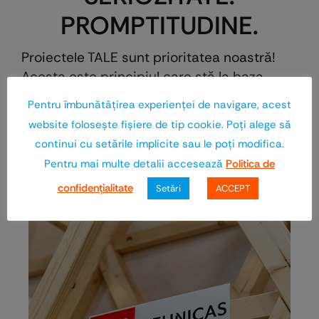
PROMPTITUDINE.
Proiectele TALE sunt prioritatea noastră!
Acesta este principiul care stă la baza
oricărei decizii a companiei Euro-Wood.
Pentru îmbunătăţirea experienţei de navigare, acest
Orientarea către nevoile colaboratorilor
website foloseşte fişiere de tip cookie. Poţi alege să
este politica noastră şi reprezintă
continui cu setările implicite sau le poţi modifica.
principala valoare a echipei.
Pentru mai multe detalii accesează
Politica de
confidenţialitate
Setări
ACCEPT