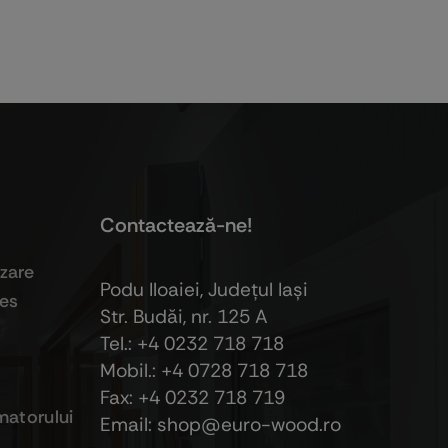
Contactează-ne!
izare
Podu Iloaiei, Judeţul Iaşi
ies
Str. Budăi, nr. 125 A
Tel.: +4 0232 718 718
Mobil.: +4
0728 718 718
Fax: +4 0232 718 719
atorului
Email: shop@euro-wood.ro