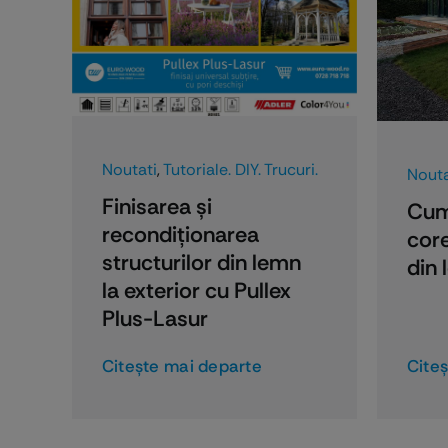
PROMOŢII
Noutati
,
Tutoriale. DIY. Trucuri.
Nouta
Finisarea și
Cum
recondiționarea
core
structurilor din lemn
din
la exterior cu Pullex
Plus-Lasur
Citeşte mai departe
Cite