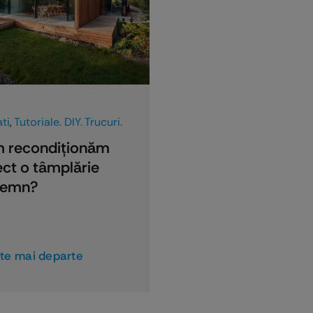
FERONERIE
LACURI ŞI VOPS
ti
,
Tutoriale. DIY. Trucuri.
 recondiţionăm
ct o tâmplărie
 lemn?
şte mai departe