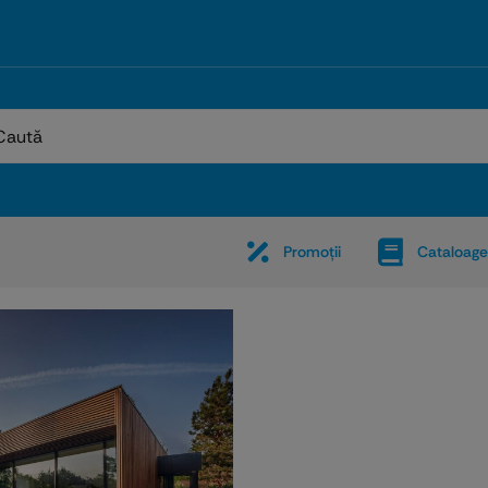
:
Promoţii
Cataloage