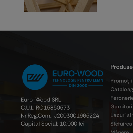
Produse
Promoţii
Cataloa
Feroneri
Euro-Wood SRL
Garnituri
C.U.I.: RO15850573
Lacuri si
Nr.Reg.Com.: J2003001965224
Capital Social: 10.000 lei
Şlefuirea
Mânere