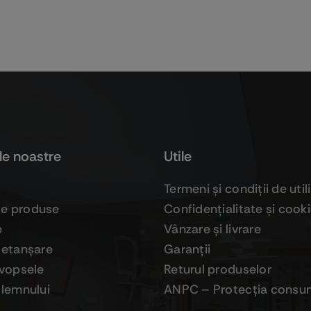
le noastre
Utile
Termeni şi condiţii de util
ge produse
Confidenţialitate şi cook
e
Vânzare şi livrare
 etanşare
Garanţii
 vopsele
Returul produselor
 lemnului
ANPC – Protecţia consum