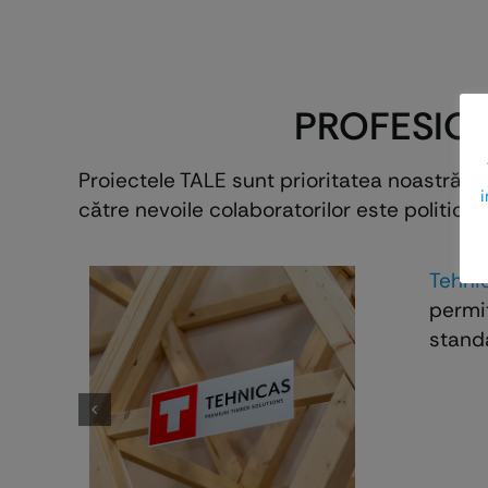
GARNITURI ETANŞARE
PROFESION
Proiectele TALE sunt prioritatea noastră! 
i
către nevoile colaboratorilor este politica 
Tehni
permit
standa