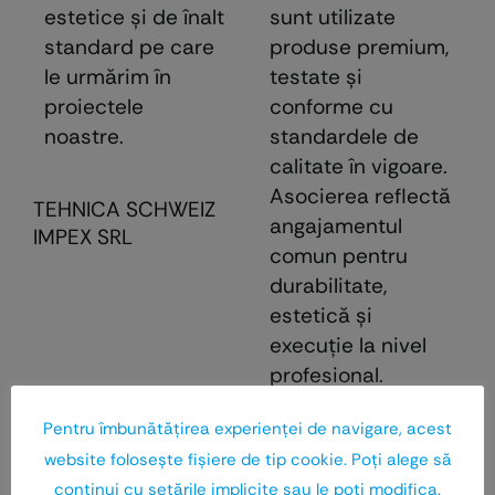
estetice și de înalt
sunt utilizate
standard pe care
produse premium,
le urmărim în
testate şi
proiectele
conforme cu
noastre.
standardele de
calitate în vigoare.
Asocierea reflectă
TEHNICA SCHWEIZ
angajamentul
IMPEX SRL
comun pentru
durabilitate,
estetică şi
execuţie la nivel
profesional.
Pentru îmbunătăţirea experienţei de navigare, acest
RED CONS GRUP
website foloseşte fişiere de tip cookie. Poţi alege să
continui cu setările implicite sau le poţi modifica.