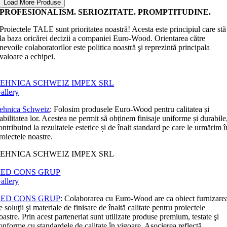
Load More Produse
PROFESIONALISM. SERIOZITATE. PROMPTITUDINE.
Proiectele TALE sunt prioritatea noastră! Acesta este principiul care stă
la baza oricărei decizii a companiei Euro-Wood. Orientarea către
nevoile colaboratorilor este politica noastră şi reprezintă principala
valoare a echipei.
EHNICA SCHWEIZ IMPEX SRL
allery
ehnica Schweiz
: Folosim produsele Euro-Wood pentru calitatea și
iabilitatea lor. Acestea ne permit să obținem finisaje uniforme și durabile
ontribuind la rezultatele estetice și de înalt standard pe care le urmărim î
roiectele noastre.
EHNICA SCHWEIZ IMPEX SRL
RED CONS GRUP
allery
RED CONS GRUP
: Colaborarea cu Euro-Wood are ca obiect furnizare
e soluţii şi materiale de finisare de înaltă calitate pentru proiectele
oastre. Prin acest parteneriat sunt utilizate produse premium, testate şi
onforme cu standardele de calitate în vigoare. Asocierea reflectă