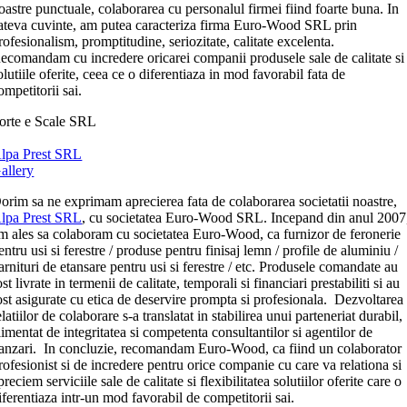
oastre punctuale, colaborarea cu personalul firmei fiind foarte buna. In
ateva cuvinte, am putea caracteriza firma Euro-Wood SRL prin
rofesionalism, promptitudine, seriozitate, calitate excelenta.
ecomandam cu incredere oricarei companii produsele sale de calitate si
olutiile oferite, ceea ce o diferentiaza in mod favorabil fata de
ompetitorii sai.
orte e Scale SRL
lpa Prest SRL
allery
orim sa ne exprimam aprecierea fata de colaborarea societatii noastre,
lpa Prest SRL
, cu societatea Euro-Wood SRL. Incepand din anul 2007
m ales sa colaboram cu societatea Euro-Wood, ca furnizor de feronerie
entru usi si ferestre / produse pentru finisaj lemn / profile de aluminiu /
arnituri de etansare pentru usi si ferestre / etc. Produsele comandate au
ost livrate in termenii de calitate, temporali si financiari prestabiliti si au
ost asigurate cu etica de deservire prompta si profesionala. Dezvoltarea
elatiilor de colaborare s-a translatat in stabilirea unui parteneriat durabil,
limentat de integritatea si competenta consultantilor si agentilor de
anzari. In concluzie, recomandam Euro-Wood, ca fiind un colaborator
rofesionist si de incredere pentru orice companie cu care va relationa si
preciem serviciile sale de calitate si flexibilitatea solutiilor oferite care o
iferentiaza intr-un mod favorabil de competitorii sai.