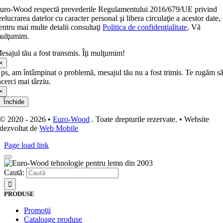
uro-Wood respectă prevederile Regulamentului 2016/679/UE privind
relucrarea datelor cu caracter personal şi libera circulaţie a acestor date,
entru mai multe detalii consultaţi
Politica de confidenţialitate
. Vă
ulţumim.
esajul tău a fost transmis. Îţi mulţumim!
×
ps, am întâmpinat o problemă, mesajul tău nu a fost trimis. Te rugăm s
ncerci mai târziu.
×
Închide
© 2020 - 2026 •
Euro-Wood
. Toate drepturile rezervate. • Website
dezvoltat de
Web Mobile
Page load link
Caută:
PRODUSE
Promoţii
Cataloage produse