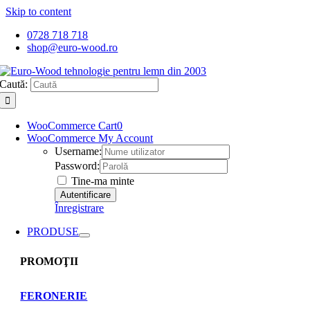
Skip to content
0728 718 718
shop@euro-wood.ro
Caută:
WooCommerce Cart
0
WooCommerce My Account
Username:
Password:
Tine-ma minte
Înregistrare
PRODUSE
PROMOŢII
FERONERIE