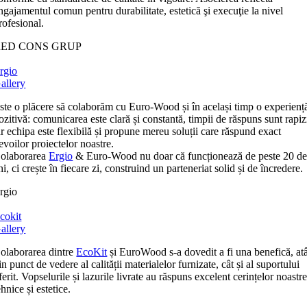
ngajamentul comun pentru durabilitate, estetică şi execuţie la nivel
rofesional.
RED CONS GRUP
rgio
allery
ste o plăcere să colaborăm cu Euro-Wood și în același timp o experienț
ozitivă: comunicarea este clară și constantă, timpii de răspuns sunt rapiz
ar echipa este flexibilă și propune mereu soluții care răspund exact
evoilor proiectelor noastre.
olaborarea
Ergio
& Euro-Wood nu doar că funcționează de peste 20 d
ni, ci crește în fiecare zi, construind un parteneriat solid și de încredere.
rgio
cokit
allery
olaborarea dintre
EcoKit
și EuroWood s-a dovedit a fi una benefică, at
in punct de vedere al calității materialelor furnizate, cât și al suportului
ferit. Vopselurile și lazurile livrate au răspuns excelent cerințelor noastr
ehnice și estetice.