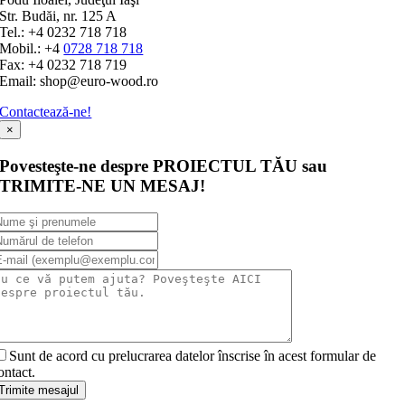
Str. Budăi, nr. 125 A
Tel.: +4 0232 718 718
Mobil.: +4
0728 718 718
Fax: +4 0232 718 719
Email: shop@euro-wood.ro
Contactează-ne!
×
Povesteşte-ne despre PROIECTUL TĂU sau
TRIMITE-NE UN MESAJ!
Sunt de acord cu prelucrarea datelor înscrise în acest formular de
ontact.
Trimite mesajul