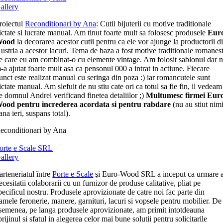
allery
roiectul
Reconditionari by Ana
: Cutii bijuterii cu motive traditionale
ictate si lucrate manual. Am tinut foarte mult sa folosesc produsele
Eur
Wood
la decorarea acestor cutii pentru ca ele vor ajunge la productorii d
ustria a acestor lacuri. Tema de baza a fost motive traditionale romanest
e care eu am combinat-o cu elemente vintage. Am folosit sablonul dar 
-a ajutat foarte mult asa ca pensonul 000 a intrat in actiune. Fiecare
unct este realizat manual cu seringa din poza :) iar romancutele sunt
ictate manual. Am slefuit de nu stiu cate ori ca totul sa fie fin, il vedeam
e domnul Andrei verificand finetea detaliilor ;)
Multumesc firmei Eur
ood pentru increderea acordata si pentru rabdare
(nu au stiut nim
ana ieri, suspans total).
econditionari by Ana
orte e Scale SRL
allery
arteneriatul între
Porte e Scale
şi Euro-Wood SRL a inceput ca urmare 
ecesitatii colaborarii cu un furnizor de produse calitative, pliat pe
pecificul nostru. Produsele aprovizionate de catre noi fac parte din
amele feronerie, manere, garnituri, lacuri si vopsele pentru mobilier. De
semenea, pe langa produsele aprovizionate, am primit intotdeauna
prijinul si sfatul in alegerea celor mai bune solutii pentru solicitarile