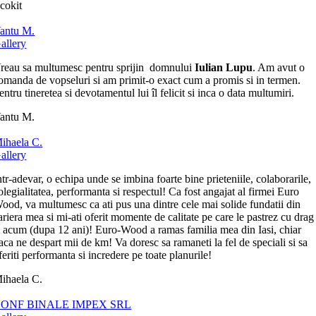
cokit
antu M.
allery
reau sa multumesc pentru sprijin domnului
Iulian Lupu
. Am avut o
omanda de vopseluri si am primit-o exact cum a promis si in termen.
entru tineretea si devotamentul lui îl felicit si inca o data multumiri.
antu M.
ihaela C.
allery
ntr-adevar, o echipa unde se imbina foarte bine prieteniile, colaborarile,
olegialitatea, performanta si respectul! Ca fost angajat al firmei Euro
ood, va multumesc ca ati pus una dintre cele mai solide fundatii din
ariera mea si mi-ati oferit momente de calitate pe care le pastrez cu drag
i acum (dupa 12 ani)! Euro-Wood a ramas familia mea din Iasi, chiar
aca ne despart mii de km! Va doresc sa ramaneti la fel de speciali si sa
feriti performanta si incredere pe toate planurile!
ihaela C.
ONF BINALE IMPEX SRL