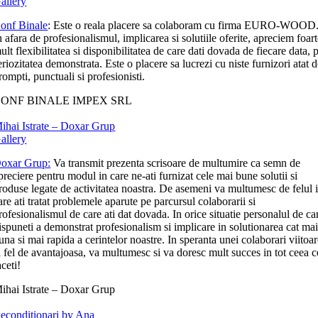
allery
onf Binale
: Este o reala placere sa colaboram cu firma EURO-WOOD
n afara de profesionalismul, implicarea si solutiile oferite, apreciem foar
ult flexibilitatea si disponibilitatea de care dati dovada de fiecare data, p
eriozitatea demonstrata. Este o placere sa lucrezi cu niste furnizori atat 
rompti, punctuali si profesionisti.
ONF BINALE IMPEX SRL
ihai Istrate – Doxar Grup
allery
oxar Grup:
Va transmit prezenta scrisoare de multumire ca semn de
preciere pentru modul in care ne-ati furnizat cele mai bune solutii si
roduse legate de activitatea noastra. De asemeni va multumesc de felul 
are ati tratat problemele aparute pe parcursul colaborarii si
rofesionalismul de care ati dat dovada. In orice situatie personalul de ca
ispuneti a demonstrat profesionalism si implicare in solutionarea cat ma
una si mai rapida a cerintelor noastre. In speranta unei colaborari viitoa
a fel de avantajoasa, va multumesc si va doresc mult succes in tot ceea c
aceti!
ihai Istrate – Doxar Grup
econditionari by Ana