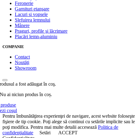
Feronerie
Garnituri etanşare
Lacuri si vopsele
Şlefuirea lemnului
Mânere
Praguri, profile şi lăcrimare
Placări lemn-aluminiu
COMPANIE
Contact
Noutăţi
Showroom
rodusul a fost adăugat în coş.
Nu ai niciun produs în coș.
produse
ezi coşul
Pentru îmbunătăţirea experienţei de navigare, acest website foloseşte
fişiere de tip cookie. Poţi alege să continui cu setările implicite sau le
poţi modifica. Pentru mai multe detalii accesează
Politica de
confidenţialitate
Setări
ACCEPT