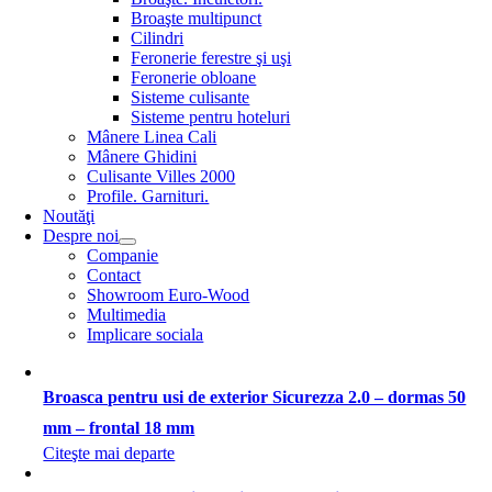
Broaşte multipunct
Cilindri
Feronerie ferestre şi uşi
Feronerie obloane
Sisteme culisante
Sisteme pentru hoteluri
Mânere Linea Cali
Mânere Ghidini
Culisante Villes 2000
Profile. Garnituri.
Noutăţi
Despre noi
Companie
Contact
Showroom Euro-Wood
Multimedia
Implicare sociala
Broasca pentru usi de exterior Sicurezza 2.0 – dormas 50
mm – frontal 18 mm
Citeşte mai departe