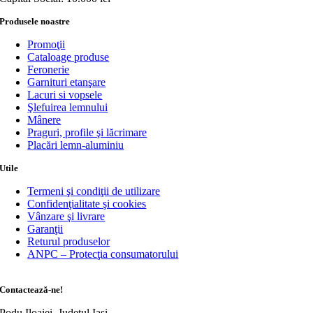
Produsele noastre
Promoţii
Cataloage produse
Feronerie
Garnituri etanşare
Lacuri si vopsele
Şlefuirea lemnului
Mânere
Praguri, profile şi lăcrimare
Placări lemn-aluminiu
Utile
Termeni şi condiţii de utilizare
Confidenţialitate şi cookies
Vânzare şi livrare
Garanţii
Returul produselor
ANPC – Protecţia consumatorului
Contactează-ne!
Podu Iloaiei, Judeţul Iaşi