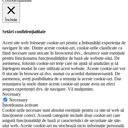
Confidenţialitate
Închide
Setări confidenţialitate
Acest site web folosește cookie-uri pentru a îmbunătăți experiența de
navigare în site. Dintre aceste cookie-uri, cookie-urile clasificate ca
fiind necesare sunt stocate în browserul dvs., deoarece sunt esențiale
pentru funcționarea funcționalităților de bază ale website-ului. De
asemenea, folosim cookie-uri terțe care ne ajută să analizăm și să
înțelegem modul în care utilizați acest website. Aceste cookie-uri vor
fi stocate în browser-ul dvs. numai cu acordul dumneavoastră. De
asemenea, aveți posibilitatea de a renunța la aceste cookie-uri. Dar
renunțarea la unele dintre aceste cookie-uri poate avea un efect
asupra experienței dvs. de navigare. Vă mulţumim.
Necessary
Necessary
Întotdeauna activate
Cookie-urile necesare sunt absolut esențiale pentru ca site-ul web să
funcționeze corect. Această categorie include doar cookie-uri care
asigură funcționalități de bază și caracteristici de securitate ale site-
ului web. Aceste cookie-uri nu stochează nicio informație personală.