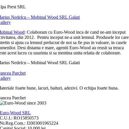
lpa Prest SRL
arius Nedelcu – Mobinal Wood SRL Galati
allery
obinal Wood
: Colaboram cu Euro-Wood inca de cand ne-am inceput
ctivitatea, din 2012. Pentru inceput ne-a unit lemnul. Produsele lor care
ntretin si ajuta ca lemnul prelucrat de noi sa fie pus in valoare, in casele
amenilor. Desi distanta e mare, agentii Euro-Wood au reusit sa treaca
este acest lucru cu usurinta si sa mentina unita relatia de colaborare.
arius Nedelcu – Mobinal Wood SRL Galati
ancea Parchet
allery
ateriale foarte bune, lacuri, baituri, adezivi. O echipa foarte buna.
ancea Parchet
Euro-Wood SRL
C.U.I.: RO15850573
Nr.Reg.Com.: J2003001965224
Capital Social: 10.000 lei