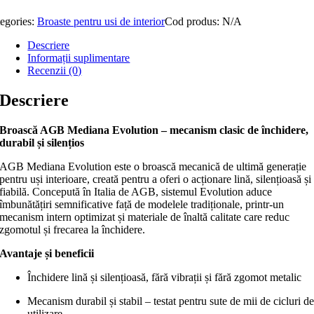
egories:
Broaste pentru usi de interior
Cod produs:
N/A
Descriere
Informații suplimentare
Recenzii (0)
Descriere
Broască AGB Mediana Evolution – mecanism clasic de închidere,
durabil și silențios
AGB Mediana Evolution este o broască mecanică de ultimă generație
pentru uși interioare, creată pentru a oferi o acționare lină, silențioasă și
fiabilă. Concepută în Italia de AGB, sistemul Evolution aduce
îmbunătățiri semnificative față de modelele tradiționale, printr-un
mecanism intern optimizat și materiale de înaltă calitate care reduc
zgomotul și frecarea la închidere.
Avantaje și beneficii
Închidere lină și silențioasă, fără vibrații și fără zgomot metalic
Mecanism durabil și stabil – testat pentru sute de mii de cicluri d
utilizare