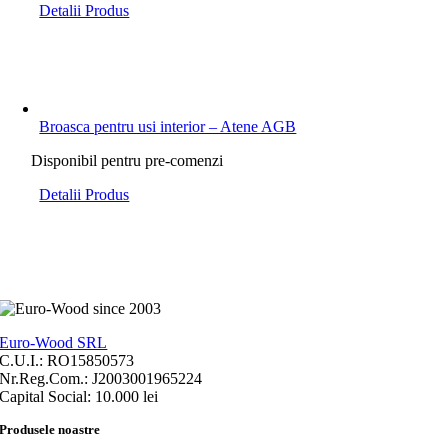
Detalii Produs
Broasca pentru usi interior – Atene AGB
Disponibil pentru pre-comenzi
Detalii Produs
Euro-Wood SRL
C.U.I.: RO15850573
Nr.Reg.Com.: J2003001965224
Capital Social: 10.000 lei
Produsele noastre