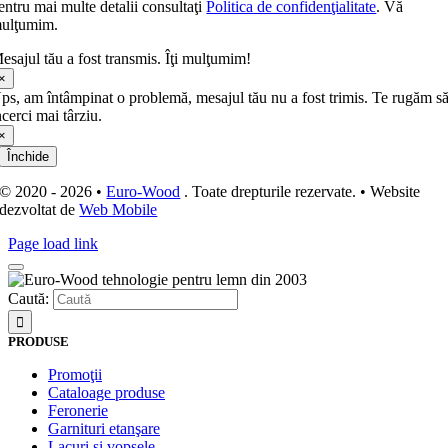
entru mai multe detalii consultaţi
Politica de confidenţialitate
. Vă
ulţumim.
esajul tău a fost transmis. Îţi mulţumim!
×
ps, am întâmpinat o problemă, mesajul tău nu a fost trimis. Te rugăm s
ncerci mai târziu.
×
Închide
© 2020 - 2026 •
Euro-Wood
. Toate drepturile rezervate. • Website
dezvoltat de
Web Mobile
Page load link
Caută:
PRODUSE
Promoţii
Cataloage produse
Feronerie
Garnituri etanşare
Lacuri si vopsele