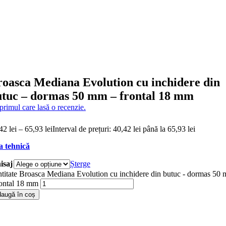
oasca Mediana Evolution cu inchidere din
utuc – dormas 50 mm – frontal 18 mm
 primul care lasă o recenzie.
,42
lei
–
65,93
lei
Interval de prețuri: 40,42 lei până la 65,93 lei
a tehnică
isaj
Șterge
titate Broasca Mediana Evolution cu inchidere din butuc - dormas 50
rontal 18 mm
augă în coș