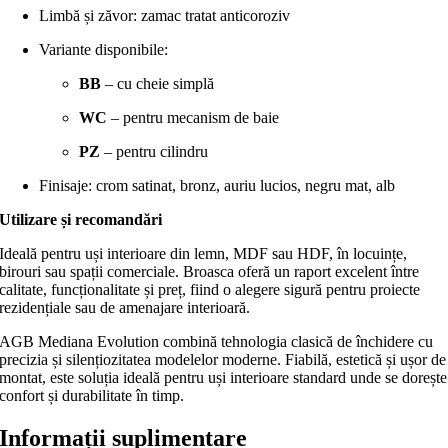
Limbă și zăvor: zamac tratat anticoroziv
Variante disponibile:
BB
– cu cheie simplă
WC
– pentru mecanism de baie
PZ
– pentru cilindru
Finisaje: crom satinat, bronz, auriu lucios, negru mat, alb
Utilizare și recomandări
Ideală pentru uși interioare din lemn, MDF sau HDF, în locuințe,
birouri sau spații comerciale. Broasca oferă un raport excelent între
calitate, funcționalitate și preț, fiind o alegere sigură pentru proiecte
rezidențiale sau de amenajare interioară.
AGB Mediana Evolution combină tehnologia clasică de închidere cu
precizia și silențiozitatea modelelor moderne. Fiabilă, estetică și ușor de
montat, este soluția ideală pentru uși interioare standard unde se dorește
confort și durabilitate în timp.
Informații suplimentare