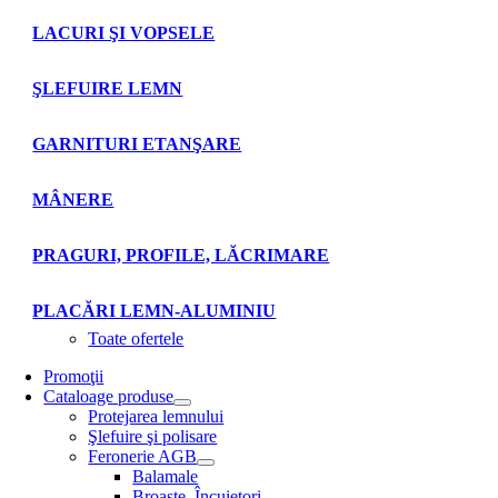
LACURI ŞI VOPSELE
ŞLEFUIRE LEMN
GARNITURI ETANŞARE
MÂNERE
PRAGURI, PROFILE, LĂCRIMARE
PLACĂRI LEMN-ALUMINIU
Toate ofertele
Promoţii
Cataloage produse
Protejarea lemnului
Şlefuire şi polisare
Feronerie AGB
Balamale
Broaşte. Încuietori.