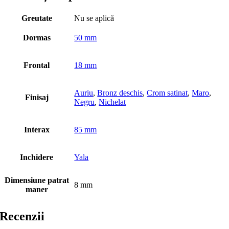
Greutate
Nu se aplică
Dormas
50 mm
Frontal
18 mm
Auriu
,
Bronz deschis
,
Crom satinat
,
Maro
,
Finisaj
Negru
,
Nichelat
Interax
85 mm
Inchidere
Yala
Dimensiune patrat
8 mm
maner
Recenzii