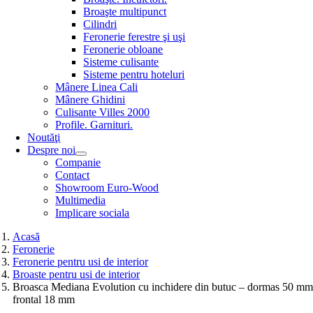
Broaşte multipunct
Cilindri
Feronerie ferestre şi uşi
Feronerie obloane
Sisteme culisante
Sisteme pentru hoteluri
Mânere Linea Cali
Mânere Ghidini
Culisante Villes 2000
Profile. Garnituri.
Noutăţi
Despre noi
Companie
Contact
Showroom Euro-Wood
Multimedia
Implicare sociala
Acasă
Feronerie
Feronerie pentru usi de interior
Broaste pentru usi de interior
Broasca Mediana Evolution cu inchidere din butuc – dormas 50 mm
frontal 18 mm