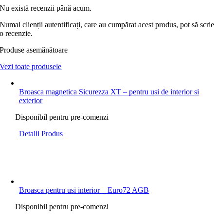
Nu există recenzii până acum.
Numai clienții autentificați, care au cumpărat acest produs, pot să scrie
o recenzie.
Produse asemănătoare
Vezi toate produsele
Broasca magnetica Sicurezza XT – pentru usi de interior si
exterior
Disponibil pentru pre-comenzi
Detalii Produs
Broasca pentru usi interior – Euro72 AGB
Disponibil pentru pre-comenzi