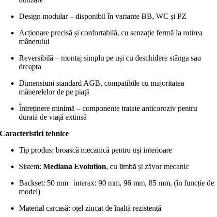
Design modular – disponibil în variante BB, WC și PZ
Acționare precisă și confortabilă, cu senzație fermă la rotirea
mânerului
Reversibilă – montaj simplu pe uși cu deschidere stânga sau
dreapta
Dimensiuni standard AGB, compatibile cu majoritatea
mânerelelor de pe piață
Întreținere minimă – componente tratate anticoroziv pentru
durată de viață extinsă
Caracteristici tehnice
Tip produs: broască mecanică pentru uși interioare
Sistem:
Mediana Evolution
, cu limbă și zăvor mecanic
Backset: 50 mm | interax: 90 mm, 96 mm, 85 mm, (în funcție de
model)
Material carcasă: oțel zincat de înaltă rezistență