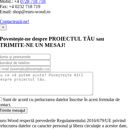
Mobil.: +4
0728 718 718
Fax: +4 0232 718 719
Email: shop@euro-wood.ro
Contactează-ne!
×
Povesteşte-ne despre PROIECTUL TĂU sau
TRIMITE-NE UN MESAJ!
Sunt de acord cu prelucrarea datelor înscrise în acest formular de
ontact.
Trimite mesajul
uro-Wood respectă prevederile Regulamentului 2016/679/UE privind
relucrarea datelor cu caracter personal şi libera circulaţie a acestor date,