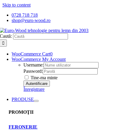
Skip to content
0728 718 718
shop@euro-wood.ro
Caută:
WooCommerce Cart
0
WooCommerce My Account
Username:
Password:
Tine-ma minte
Înregistrare
PRODUSE
PROMOŢII
FERONERIE