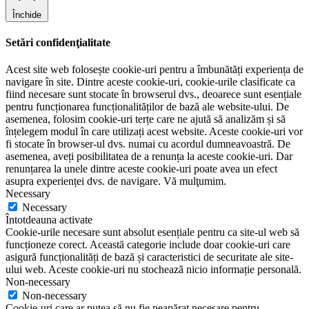
Închide
Setări confidenţialitate
Acest site web folosește cookie-uri pentru a îmbunătăți experiența de
navigare în site. Dintre aceste cookie-uri, cookie-urile clasificate ca
fiind necesare sunt stocate în browserul dvs., deoarece sunt esențiale
pentru funcționarea funcționalităților de bază ale website-ului. De
asemenea, folosim cookie-uri terțe care ne ajută să analizăm și să
înțelegem modul în care utilizați acest website. Aceste cookie-uri vor
fi stocate în browser-ul dvs. numai cu acordul dumneavoastră. De
asemenea, aveți posibilitatea de a renunța la aceste cookie-uri. Dar
renunțarea la unele dintre aceste cookie-uri poate avea un efect
asupra experienței dvs. de navigare. Vă mulţumim.
Necessary
Necessary
Întotdeauna activate
Cookie-urile necesare sunt absolut esențiale pentru ca site-ul web să
funcționeze corect. Această categorie include doar cookie-uri care
asigură funcționalități de bază și caracteristici de securitate ale site-
ului web. Aceste cookie-uri nu stochează nicio informație personală.
Non-necessary
Non-necessary
Cookie-uri care ar putea să nu fie neapărat necesare pentru