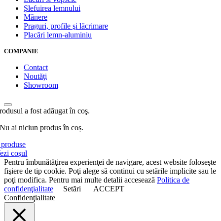
Şlefuirea lemnului
Mânere
Praguri, profile şi lăcrimare
Placări lemn-aluminiu
COMPANIE
Contact
Noutăţi
Showroom
rodusul a fost adăugat în coş.
Nu ai niciun produs în coș.
produse
ezi coşul
Pentru îmbunătăţirea experienţei de navigare, acest website foloseşte
fişiere de tip cookie. Poţi alege să continui cu setările implicite sau le
poţi modifica. Pentru mai multe detalii accesează
Politica de
confidenţialitate
Setări
ACCEPT
Confidenţialitate