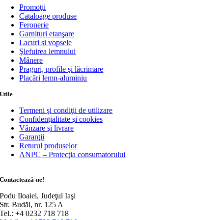
Promoţii
Cataloage produse
Feronerie
Garnituri etanşare
Lacuri si vopsele
Şlefuirea lemnului
Mânere
Praguri, profile şi lăcrimare
Placări lemn-aluminiu
Utile
Termeni şi condiţii de utilizare
Confidenţialitate şi cookies
Vânzare şi livrare
Garanţii
Returul produselor
ANPC – Protecţia consumatorului
Contactează-ne!
Podu Iloaiei, Judeţul Iaşi
Str. Budăi, nr. 125 A
Tel.: +4 0232 718 718