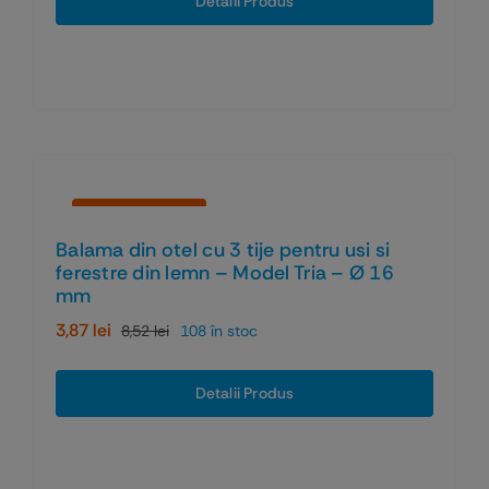
Detalii Produs
fost:
3,73 lei.
8,20 lei.
Economiseşti 55%
Balama din otel cu 3 tije pentru usi si
ferestre din lemn – Model Tria – Ø 16
mm
3,87
lei
8,52
lei
108 în stoc
Prețul
Prețul
inițial
curent
a
este:
Detalii Produs
fost:
3,87 lei.
8,52 lei.