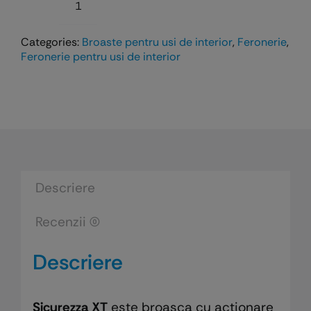
Cantitate
Broasca
Categories:
Broaste pentru usi de interior
,
Feronerie
,
magnetica
Feronerie pentru usi de interior
Sicurezza
XT
-
pentru
usi
de
interior
Descriere
si
Recenzii (0)
exterior
Descriere
Sicurezza XT
este broasca cu acționare