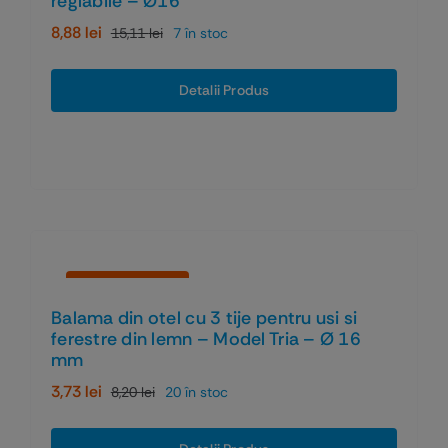
reglabile – Ø16
8,88
lei
15,11
lei
7 în stoc
Prețul
Prețul
inițial
curent
a
este:
Detalii Produs
fost:
8,88 lei.
15,11 lei.
Economiseşti 55%
Balama din otel cu 3 tije pentru usi si
ferestre din lemn – Model Tria – Ø 16
mm
3,73
lei
8,20
lei
20 în stoc
Prețul
Prețul
inițial
curent
a
este: