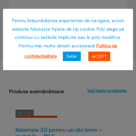
Numai clienții autentificați, care au
cumpărat acest produs, pot să scrie o
Pentru îmbunătăţirea experienţei de navigare, acest
recenzie.
website foloseşte fişiere de tip cookie. Poţi alege să
continui cu setările implicite sau le poţi modifica.
Pentru mai multe detalii accesează
Politica de
confidenţialitate
Setări
ACCEPT
Vezi toate produsele
Produse asemănătoare
Economiseşti 41%
Balamale 3D pentru usi din lemn –