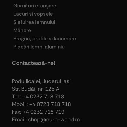
Garnituri etanşare
Lacuri si vopsele
Şlefuirea lemnului
Mânere
Praguri, profile şi lăcrimare
Placări lemn-aluminiu
Contactează-ne!
Podu Iloaiei, Judeţul Iaşi
Str. Budăi, nr. 125 A
Tel.: +4 0232 718 718
Mobil.: +4
0728 718 718
Fax: +4 0232 718 719
Email: shop@euro-wood.ro