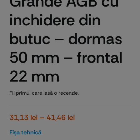
Grande AGB cu
inchidere din
butuc – dormas
50 mm – frontal
22 mm
Fii primul care lasă o recenzie.
Interval
31,13
lei
–
41,46
lei
de
Fişa tehnică
prețuri: