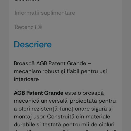
mm
-
Informații suplimentare
frontal
Recenzii (0)
22
mm
Descriere
Broască AGB Patent Grande –
mecanism robust și fiabil pentru uși
interioare
AGB Patent Grande
este o broască
mecanică universală, proiectată pentru
a oferi rezistență, funcționare sigură și
montaj ușor. Construită din materiale
durabile și testată pentru mii de cicluri