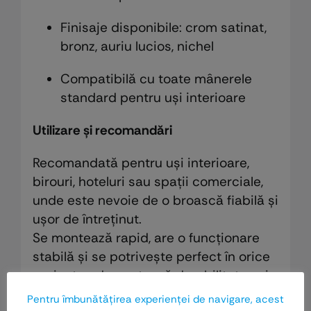
Finisaje disponibile: crom satinat,
bronz, auriu lucios, nichel
Compatibilă cu toate mânerele
standard pentru uși interioare
Utilizare și recomandări
Recomandată pentru uși interioare,
birouri, hoteluri sau spații comerciale,
unde este nevoie de o broască fiabilă și
ușor de întreținut.
Se montează rapid, are o funcționare
stabilă și se potrivește perfect în orice
proiect unde contează durabilitatea și
simplitatea.
Pentru îmbunătăţirea experienţei de navigare, acest