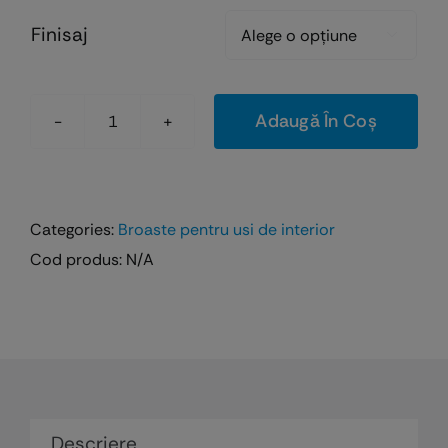
31,13 lei
Finisaj
până

la
41,46 lei
Adaugă În Coș
Cantitate
Broasca
Patent
Grande
Categories:
Broaste pentru usi de interior
AGB
Cod produs:
N/A
cu
inchidere
din
butuc
-
dormas
50
Descriere