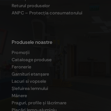
Returul produselor
ANPC – Protecţia consumatorului
Produsele noastre
Promoţii
Cataloage produse
Feronerie
Garnituri etanşare
Lacuri si vopsele
Şlefuirea lemnului
Mânere
Praguri, profile şi lăcrimare
Placări lemn-aluminiu