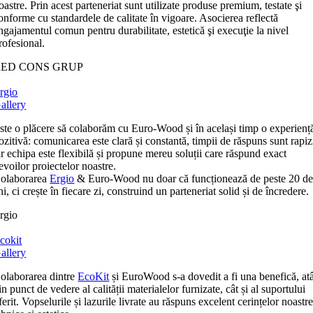
oastre. Prin acest parteneriat sunt utilizate produse premium, testate şi
onforme cu standardele de calitate în vigoare. Asocierea reflectă
ngajamentul comun pentru durabilitate, estetică şi execuţie la nivel
rofesional.
RED CONS GRUP
rgio
allery
ste o plăcere să colaborăm cu Euro-Wood și în același timp o experienț
ozitivă: comunicarea este clară și constantă, timpii de răspuns sunt rapiz
ar echipa este flexibilă și propune mereu soluții care răspund exact
evoilor proiectelor noastre.
olaborarea
Ergio
& Euro-Wood nu doar că funcționează de peste 20 d
ni, ci crește în fiecare zi, construind un parteneriat solid și de încredere.
rgio
cokit
allery
olaborarea dintre
EcoKit
și EuroWood s-a dovedit a fi una benefică, at
in punct de vedere al calității materialelor furnizate, cât și al suportului
ferit. Vopselurile și lazurile livrate au răspuns excelent cerințelor noastr