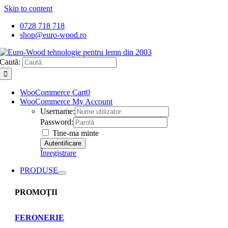
Skip to content
0728 718 718
shop@euro-wood.ro
Caută:
WooCommerce Cart
0
WooCommerce My Account
Username:
Password:
Tine-ma minte
Înregistrare
PRODUSE
PROMOŢII
FERONERIE