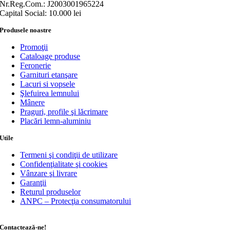
Nr.Reg.Com.: J2003001965224
Capital Social: 10.000 lei
Produsele noastre
Promoţii
Cataloage produse
Feronerie
Garnituri etanşare
Lacuri si vopsele
Şlefuirea lemnului
Mânere
Praguri, profile şi lăcrimare
Placări lemn-aluminiu
Utile
Termeni şi condiţii de utilizare
Confidenţialitate şi cookies
Vânzare şi livrare
Garanţii
Returul produselor
ANPC – Protecţia consumatorului
Contactează-ne!