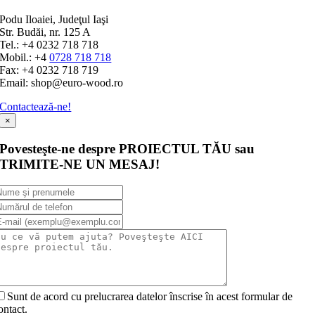
Podu Iloaiei, Judeţul Iaşi
Str. Budăi, nr. 125 A
Tel.: +4 0232 718 718
Mobil.: +4
0728 718 718
Fax: +4 0232 718 719
Email: shop@euro-wood.ro
Contactează-ne!
×
Povesteşte-ne despre PROIECTUL TĂU sau
TRIMITE-NE UN MESAJ!
Sunt de acord cu prelucrarea datelor înscrise în acest formular de
ontact.