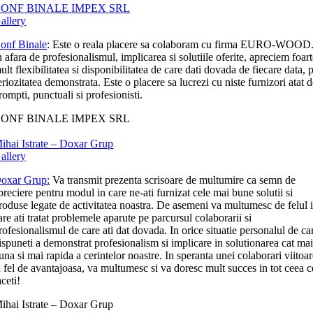
ONF BINALE IMPEX SRL
allery
onf Binale
: Este o reala placere sa colaboram cu firma EURO-WOOD
n afara de profesionalismul, implicarea si solutiile oferite, apreciem foar
ult flexibilitatea si disponibilitatea de care dati dovada de fiecare data, p
eriozitatea demonstrata. Este o placere sa lucrezi cu niste furnizori atat 
rompti, punctuali si profesionisti.
ONF BINALE IMPEX SRL
ihai Istrate – Doxar Grup
allery
oxar Grup:
Va transmit prezenta scrisoare de multumire ca semn de
preciere pentru modul in care ne-ati furnizat cele mai bune solutii si
roduse legate de activitatea noastra. De asemeni va multumesc de felul 
are ati tratat problemele aparute pe parcursul colaborarii si
rofesionalismul de care ati dat dovada. In orice situatie personalul de ca
ispuneti a demonstrat profesionalism si implicare in solutionarea cat ma
una si mai rapida a cerintelor noastre. In speranta unei colaborari viitoa
a fel de avantajoasa, va multumesc si va doresc mult succes in tot ceea c
aceti!
ihai Istrate – Doxar Grup