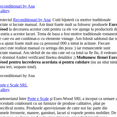
econditionari by Ana
allery
roiectul
Reconditionari by Ana
: Cutii bijuterii cu motive traditionale
ictate si lucrate manual. Am tinut foarte mult sa folosesc produsele
Eur
Wood
la decorarea acestor cutii pentru ca ele vor ajunge la productorii d
ustria a acestor lacuri. Tema de baza a fost motive traditionale romanest
e care eu am combinat-o cu elemente vintage. Am folosit sablonul dar 
-a ajutat foarte mult asa ca pensonul 000 a intrat in actiune. Fiecare
unct este realizat manual cu seringa din poza :) iar romancutele sunt
ictate manual. Am slefuit de nu stiu cate ori ca totul sa fie fin, il vedeam
e domnul Andrei verificand finetea detaliilor ;)
Multumesc firmei Eur
ood pentru increderea acordata si pentru rabdare
(nu au stiut nim
ana ieri, suspans total).
econditionari by Ana
orte e Scale SRL
allery
arteneriatul între
Porte e Scale
şi Euro-Wood SRL a inceput ca urmare 
ecesitatii colaborarii cu un furnizor de produse calitative, pliat pe
pecificul nostru. Produsele aprovizionate de catre noi fac parte din
amele feronerie, manere, garnituri, lacuri si vopsele pentru mobilier. De