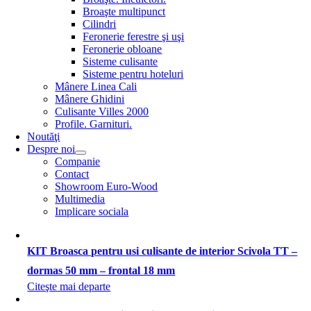
Broaşte multipunct
Cilindri
Feronerie ferestre şi uşi
Feronerie obloane
Sisteme culisante
Sisteme pentru hoteluri
Mânere Linea Cali
Mânere Ghidini
Culisante Villes 2000
Profile. Garnituri.
Noutăţi
Despre noi
Companie
Contact
Showroom Euro-Wood
Multimedia
Implicare sociala
KIT Broasca pentru usi culisante de interior Scivola TT –
dormas 50 mm – frontal 18 mm
Citeşte mai departe