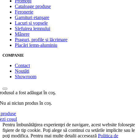
Promoţii
Cataloage produse
Feronerie
Garnituri etanşare
Lacuri si vopsele
Şlefuirea lemnului
Mânere
Praguri, profile şi lăcrimare
Placări lemn-aluminiu
COMPANIE
Contact
Noutăţi
Showroom
rodusul a fost adăugat în coş.
Nu ai niciun produs în coș.
produse
ezi coşul
Pentru îmbunătăţirea experienţei de navigare, acest website foloseşte
fişiere de tip cookie. Poţi alege să continui cu setările implicite sau le
poţi modifica. Pentru mai multe detalii accesează
Politica de