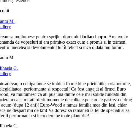
ehnice și estetice.
cokit
antu M.
allery
reau sa multumesc pentru sprijin domnului
Iulian Lupu
. Am avut o
omanda de vopseluri si am primit-o exact cum a promis si in termen.
entru tineretea si devotamentul lui îl felicit si inca o data multumiri.
antu M.
ihaela C.
allery
ntr-adevar, o echipa unde se imbina foarte bine prieteniile, colaborarile,
olegialitatea, performanta si respectul! Ca fost angajat al firmei Euro
ood, va multumesc ca ati pus una dintre cele mai solide fundatii din
ariera mea si mi-ati oferit momente de calitate pe care le pastrez cu drag
i acum (dupa 12 ani)! Euro-Wood a ramas familia mea din Iasi, chiar
aca ne despart mii de km! Va doresc sa ramaneti la fel de speciali si sa
feriti performanta si incredere pe toate planurile!
ihaela C.