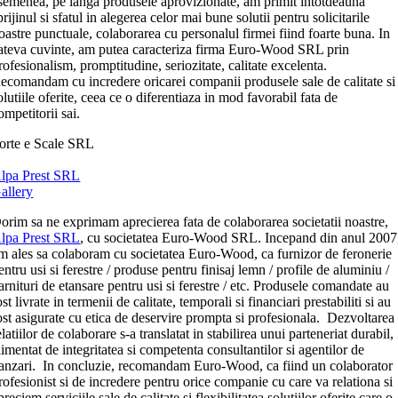
semenea, pe langa produsele aprovizionate, am primit intotdeauna
prijinul si sfatul in alegerea celor mai bune solutii pentru solicitarile
oastre punctuale, colaborarea cu personalul firmei fiind foarte buna. In
ateva cuvinte, am putea caracteriza firma Euro-Wood SRL prin
rofesionalism, promptitudine, seriozitate, calitate excelenta.
ecomandam cu incredere oricarei companii produsele sale de calitate si
olutiile oferite, ceea ce o diferentiaza in mod favorabil fata de
ompetitorii sai.
orte e Scale SRL
lpa Prest SRL
allery
orim sa ne exprimam aprecierea fata de colaborarea societatii noastre,
lpa Prest SRL
, cu societatea Euro-Wood SRL. Incepand din anul 2007
m ales sa colaboram cu societatea Euro-Wood, ca furnizor de feronerie
entru usi si ferestre / produse pentru finisaj lemn / profile de aluminiu /
arnituri de etansare pentru usi si ferestre / etc. Produsele comandate au
ost livrate in termenii de calitate, temporali si financiari prestabiliti si au
ost asigurate cu etica de deservire prompta si profesionala. Dezvoltarea
elatiilor de colaborare s-a translatat in stabilirea unui parteneriat durabil,
limentat de integritatea si competenta consultantilor si agentilor de
anzari. In concluzie, recomandam Euro-Wood, ca fiind un colaborator
rofesionist si de incredere pentru orice companie cu care va relationa si
preciem serviciile sale de calitate si flexibilitatea solutiilor oferite care o