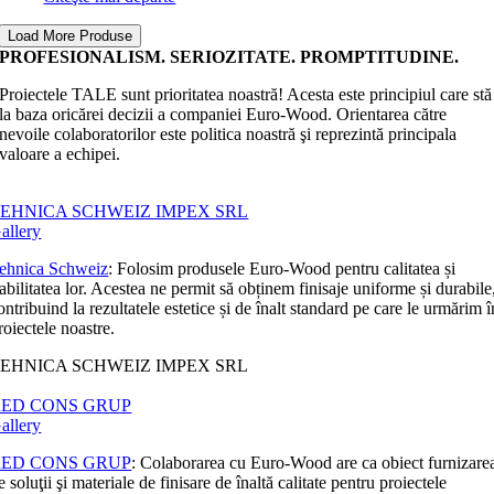
Load More Produse
PROFESIONALISM. SERIOZITATE. PROMPTITUDINE.
Proiectele TALE sunt prioritatea noastră! Acesta este principiul care stă
la baza oricărei decizii a companiei Euro-Wood. Orientarea către
nevoile colaboratorilor este politica noastră şi reprezintă principala
valoare a echipei.
EHNICA SCHWEIZ IMPEX SRL
allery
ehnica Schweiz
: Folosim produsele Euro-Wood pentru calitatea și
iabilitatea lor. Acestea ne permit să obținem finisaje uniforme și durabile
ontribuind la rezultatele estetice și de înalt standard pe care le urmărim î
roiectele noastre.
EHNICA SCHWEIZ IMPEX SRL
RED CONS GRUP
allery
RED CONS GRUP
: Colaborarea cu Euro-Wood are ca obiect furnizare
e soluţii şi materiale de finisare de înaltă calitate pentru proiectele