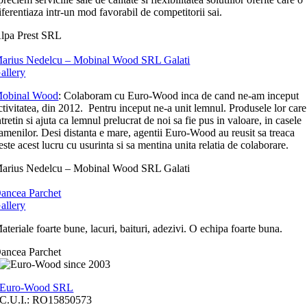
iferentiaza intr-un mod favorabil de competitorii sai.
lpa Prest SRL
arius Nedelcu – Mobinal Wood SRL Galati
allery
obinal Wood
: Colaboram cu Euro-Wood inca de cand ne-am inceput
ctivitatea, din 2012. Pentru inceput ne-a unit lemnul. Produsele lor care
ntretin si ajuta ca lemnul prelucrat de noi sa fie pus in valoare, in casele
amenilor. Desi distanta e mare, agentii Euro-Wood au reusit sa treaca
este acest lucru cu usurinta si sa mentina unita relatia de colaborare.
arius Nedelcu – Mobinal Wood SRL Galati
ancea Parchet
allery
ateriale foarte bune, lacuri, baituri, adezivi. O echipa foarte buna.
ancea Parchet
Euro-Wood SRL
C.U.I.: RO15850573