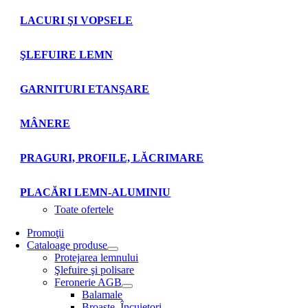
LACURI ŞI VOPSELE
ŞLEFUIRE LEMN
GARNITURI ETANŞARE
MÂNERE
PRAGURI, PROFILE, LĂCRIMARE
PLACĂRI LEMN-ALUMINIU
Toate ofertele
Promoţii
Cataloage produse
Protejarea lemnului
Şlefuire şi polisare
Feronerie AGB
Balamale
Broaşte. Încuietori.