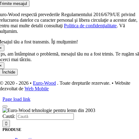
Trimite mesajul
uro-Wood respectă prevederile Regulamentului 2016/679/UE privind
relucrarea datelor cu caracter personal şi libera circulaţie a acestor date,
entru mai multe detalii consultaţi
Politica de confidenţialitate
. Vă
ulţumim.
esajul tău a fost transmis. Îţi mulţumim!
×
ps, am întâmpinat o problemă, mesajul tău nu a fost trimis. Te rugăm s
ncerci mai târziu.
×
Închide
© 2020 - 2026 •
Euro-Wood
. Toate drepturile rezervate. • Website
dezvoltat de
Web Mobile
Page load link
Caută:
PRODUSE