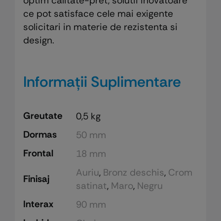
optim calitate-pret, solutii inovatoare
ce pot satisface cele mai exigente
solicitari in materie de rezistenta si
design.
Informații Suplimentare
Greutate
0,5 kg
Dormas
50 mm
Frontal
18 mm
Auriu
,
Bronz deschis
,
Crom
Finisaj
satinat
,
Maro
,
Negru
Interax
90 mm