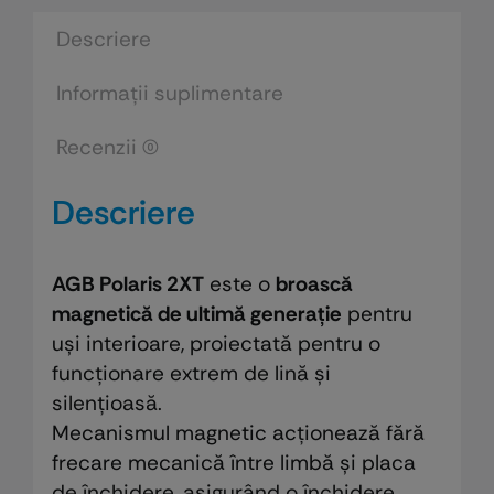
Descriere
Informații suplimentare
Recenzii (0)
Descriere
AGB Polaris 2XT
este o
broască
magnetică de ultimă generație
pentru
uși interioare, proiectată pentru o
funcționare extrem de lină și
silențioasă.
Mecanismul magnetic acționează fără
frecare mecanică între limbă și placa
de închidere, asigurând o închidere