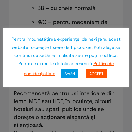
BB – cu cheie normală
WC – pentru mecanism de
baie
Pentru îmbunătăţirea experienţei de navigare, acest
PZ – pentru cilindru
website foloseşte fişiere de tip cookie. Poţi alege să
continui cu setările implicite sau le poţi modifica.
Finisaje: crom satinat, negru
Pentru mai multe detalii accesează
Politica de
mat,alb, bronz, nichel, auriu lucios
confidenţialitate
Setări
ACCEPT
Utilizare și recomandări
Recomandată pentru uși interioare din
lemn, MDF sau HDF, în locuințe, birouri,
hoteluri sau spații publice unde se
dorește o acționare elegantă și
silențioasă.