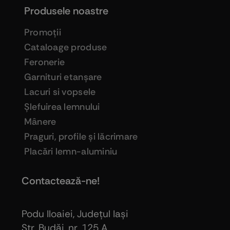
Produsele noastre
Promoţii
Cataloage produse
Feronerie
Garnituri etanşare
Lacuri si vopsele
Şlefuirea lemnului
Mânere
Praguri, profile şi lăcrimare
Placări lemn-aluminiu
Contactează-ne!
Podu Iloaiei, Judeţul Iaşi
Str. Budăi, nr. 125 A