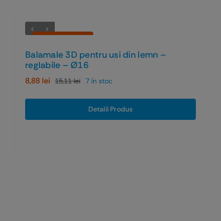
Economiseşti 41%
Balamale 3D pentru usi din lemn –
reglabile – Ø16
8,88
lei
15,11
lei
7 în stoc
Prețul
Prețul
inițial
curent
a
este:
Detalii Produs
fost:
8,88 lei.
15,11 lei.