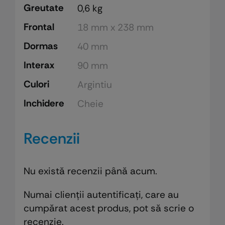
Greutate
0,6 kg
Frontal
18 mm x 238 mm
Dormas
40 mm
Interax
90 mm
Culori
Argintiu
Inchidere
Cheie
Recenzii
Nu există recenzii până acum.
Numai clienții autentificați, care au
cumpărat acest produs, pot să scrie o
recenzie.