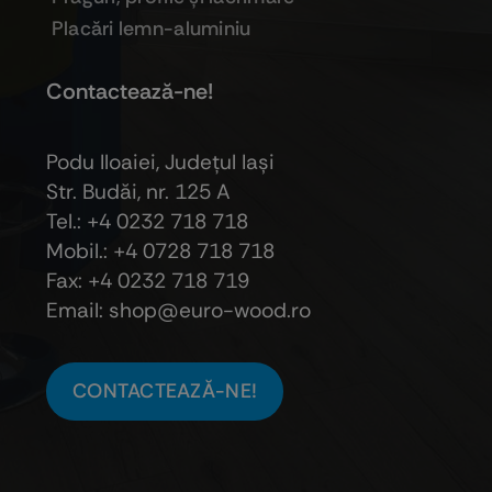
Placări lemn-aluminiu
Contactează-ne!
Podu Iloaiei, Judeţul Iaşi
Str. Budăi, nr. 125 A
Tel.: +4 0232 718 718
Mobil.: +4
0728 718 718
Fax: +4 0232 718 719
Email: shop@euro-wood.ro
CONTACTEAZĂ-NE!