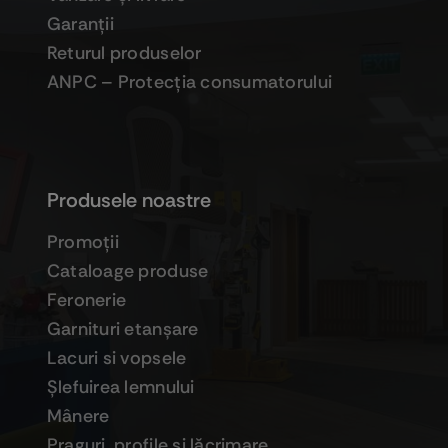
Garanţii
Returul produselor
ANPC – Protecţia consumatorului
Produsele noastre
Promoţii
Cataloage produse
Feronerie
Garnituri etanşare
Lacuri si vopsele
Şlefuirea lemnului
Mânere
Praguri, profile şi lăcrimare