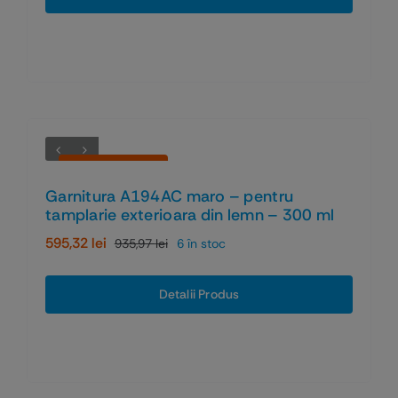
fost:
1.172,49 lei.
1.758,73 lei.
Economiseşti 36%
Garnitura A194AC maro – pentru
tamplarie exterioara din lemn – 300 ml
595,32
lei
935,97
lei
6 în stoc
Prețul
Prețul
inițial
curent
a
este:
Detalii Produs
fost:
595,32 lei.
935,97 lei.