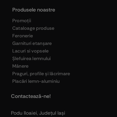
Produsele noastre
Promoţii
Cataloage produse
Feronerie
Garnituri etanşare
Lacuri si vopsele
Şlefuirea lemnului
Mânere
Praguri, profile şi lăcrimare
Placări lemn-aluminiu
Contactează-ne!
Podu Iloaiei, Judeţul Iaşi