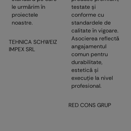
le urmărim în
testate şi
proiectele
conforme cu
noastre.
standardele de
calitate în vigoare.
Asocierea reflectă
TEHNICA SCHWEIZ
angajamentul
IMPEX SRL
comun pentru
durabilitate,
estetică şi
execuţie la nivel
profesional.
RED CONS GRUP
E