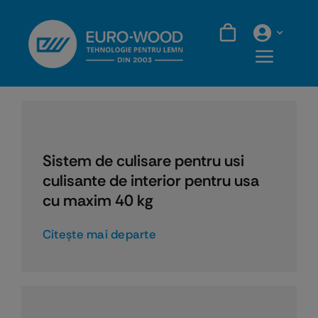
Skip
to
content
Sistem de culisare pentru usi
culisante de interior pentru usa
cu maxim 40 kg
Citeşte mai departe