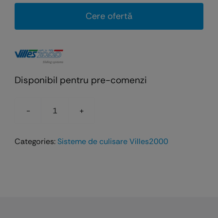
Cere ofertă
Disponibil pentru pre-comenzi
Cantitate
Kit
Categories:
Sisteme de culisare Villes2000
balamale
si
accesorii
pentru
usi
din