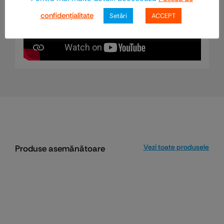
confidenţialitate
Setări
ACCEPT
Vezi toate produsele
Produse asemănătoare