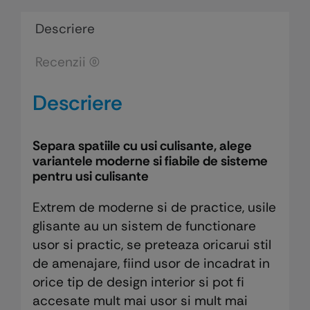
lemn
pivotante
Descriere
de
Recenzii (0)
interior
(Serie
Descriere
6500
PVT)
Separa spatiile cu usi culisante, alege
variantele moderne si fiabile de sisteme
pentru usi culisante
Extrem de moderne si de practice, usile
glisante au un sistem de functionare
usor si practic, se preteaza oricarui stil
de amenajare, fiind usor de incadrat in
orice tip de design interior si pot fi
accesate mult mai usor si mult mai