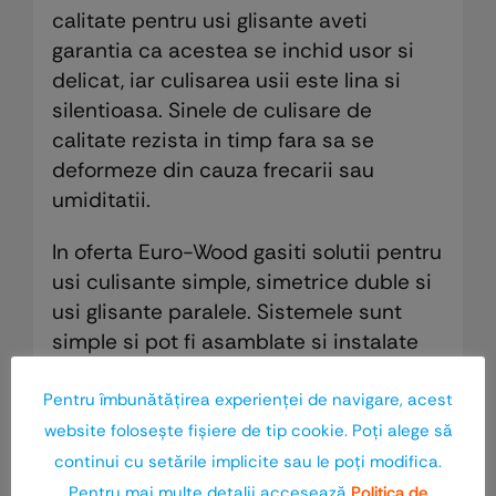
calitate pentru usi glisante aveti
garantia ca acestea se inchid usor si
delicat, iar culisarea usii este lina si
silentioasa. Sinele de culisare de
calitate rezista in timp fara sa se
deformeze din cauza frecarii sau
umiditatii.
In oferta Euro-Wood gasiti solutii pentru
usi culisante simple, simetrice duble si
usi glisante paralele. Sistemele sunt
simple si pot fi asamblate si instalate
chiar si de persoane necalificate.
Pentru îmbunătăţirea experienţei de navigare, acest
website foloseşte fişiere de tip cookie. Poţi alege să
continui cu setările implicite sau le poţi modifica.
Pentru mai multe detalii accesează
Politica de