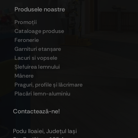
Produsele noastre
Promoţii
Cataloage produse
Feronerie
Garnituri etanşare
Lacuri si vopsele
Şlefuirea lemnului
Mânere
Praguri, profile şi lăcrimare
Placări lemn-aluminiu
Contactează-ne!
Podu Iloaiei, Judeţul Iaşi