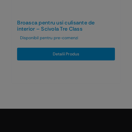
Broasca pentru usi culisante de
interior – Scivola Tre Class
Disponibil pentru pre-comenzi
Detalii Produs