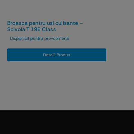
Broasca pentru usi culisante –
Scivola T 196 Class
Disponibil pentru pre-comenzi
Detalii Produs