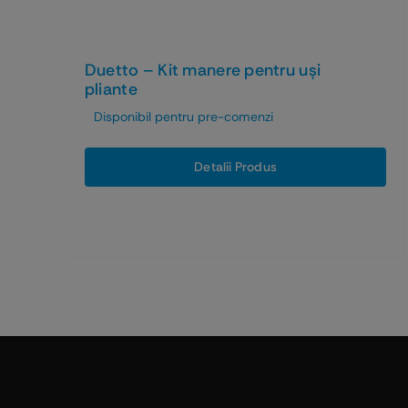
Duetto – Kit manere pentru uși
pliante
Disponibil pentru pre-comenzi
Detalii Produs