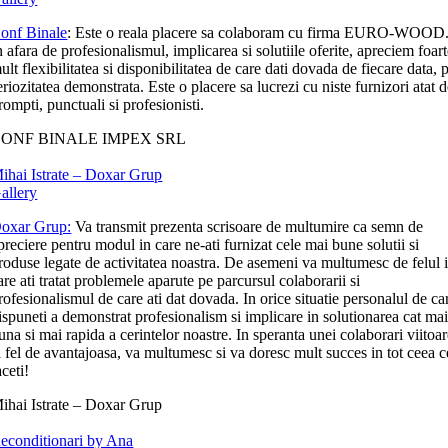
onf Binale
: Este o reala placere sa colaboram cu firma EURO-WOOD
n afara de profesionalismul, implicarea si solutiile oferite, apreciem foar
ult flexibilitatea si disponibilitatea de care dati dovada de fiecare data, p
eriozitatea demonstrata. Este o placere sa lucrezi cu niste furnizori atat 
rompti, punctuali si profesionisti.
ONF BINALE IMPEX SRL
ihai Istrate – Doxar Grup
allery
oxar Grup:
Va transmit prezenta scrisoare de multumire ca semn de
preciere pentru modul in care ne-ati furnizat cele mai bune solutii si
roduse legate de activitatea noastra. De asemeni va multumesc de felul 
are ati tratat problemele aparute pe parcursul colaborarii si
rofesionalismul de care ati dat dovada. In orice situatie personalul de ca
ispuneti a demonstrat profesionalism si implicare in solutionarea cat ma
una si mai rapida a cerintelor noastre. In speranta unei colaborari viitoa
a fel de avantajoasa, va multumesc si va doresc mult succes in tot ceea c
aceti!
ihai Istrate – Doxar Grup
econditionari by Ana