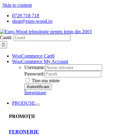
Skip to content
0728 718 718
shop@euro-wood.ro
Caută:
WooCommerce Cart
0
WooCommerce My Account
Username:
Password:
Tine-ma minte
Înregistrare
PRODUSE
PROMOŢII
FERONERIE