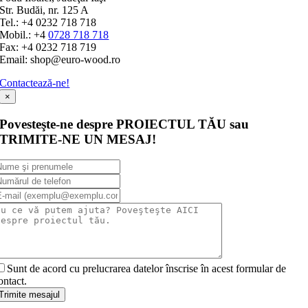
Str. Budăi, nr. 125 A
Tel.: +4 0232 718 718
Mobil.: +4
0728 718 718
Fax: +4 0232 718 719
Email: shop@euro-wood.ro
Contactează-ne!
×
Povesteşte-ne despre PROIECTUL TĂU sau
TRIMITE-NE UN MESAJ!
Sunt de acord cu prelucrarea datelor înscrise în acest formular de
ontact.
Trimite mesajul