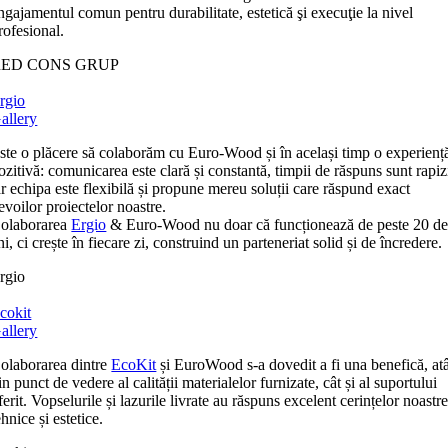
ngajamentul comun pentru durabilitate, estetică şi execuţie la nivel
rofesional.
RED CONS GRUP
rgio
allery
ste o plăcere să colaborăm cu Euro-Wood și în același timp o experienț
ozitivă: comunicarea este clară și constantă, timpii de răspuns sunt rapiz
ar echipa este flexibilă și propune mereu soluții care răspund exact
evoilor proiectelor noastre.
olaborarea
Ergio
& Euro-Wood nu doar că funcționează de peste 20 d
ni, ci crește în fiecare zi, construind un parteneriat solid și de încredere.
rgio
cokit
allery
olaborarea dintre
EcoKit
și EuroWood s-a dovedit a fi una benefică, at
in punct de vedere al calității materialelor furnizate, cât și al suportului
ferit. Vopselurile și lazurile livrate au răspuns excelent cerințelor noastr
ehnice și estetice.