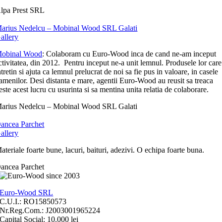
lpa Prest SRL
arius Nedelcu – Mobinal Wood SRL Galati
allery
obinal Wood
: Colaboram cu Euro-Wood inca de cand ne-am inceput
ctivitatea, din 2012. Pentru inceput ne-a unit lemnul. Produsele lor care
ntretin si ajuta ca lemnul prelucrat de noi sa fie pus in valoare, in casele
amenilor. Desi distanta e mare, agentii Euro-Wood au reusit sa treaca
este acest lucru cu usurinta si sa mentina unita relatia de colaborare.
arius Nedelcu – Mobinal Wood SRL Galati
ancea Parchet
allery
ateriale foarte bune, lacuri, baituri, adezivi. O echipa foarte buna.
ancea Parchet
Euro-Wood SRL
C.U.I.: RO15850573
Nr.Reg.Com.: J2003001965224
Capital Social: 10.000 lei