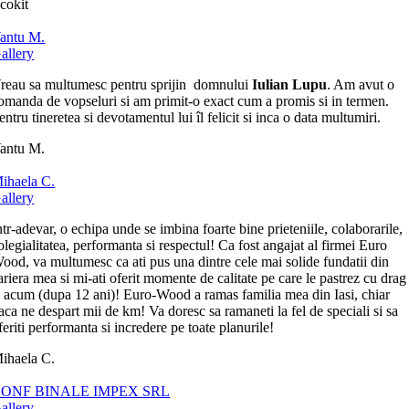
cokit
antu M.
allery
reau sa multumesc pentru sprijin domnului
Iulian Lupu
. Am avut o
omanda de vopseluri si am primit-o exact cum a promis si in termen.
entru tineretea si devotamentul lui îl felicit si inca o data multumiri.
antu M.
ihaela C.
allery
ntr-adevar, o echipa unde se imbina foarte bine prieteniile, colaborarile,
olegialitatea, performanta si respectul! Ca fost angajat al firmei Euro
ood, va multumesc ca ati pus una dintre cele mai solide fundatii din
ariera mea si mi-ati oferit momente de calitate pe care le pastrez cu drag
i acum (dupa 12 ani)! Euro-Wood a ramas familia mea din Iasi, chiar
aca ne despart mii de km! Va doresc sa ramaneti la fel de speciali si sa
feriti performanta si incredere pe toate planurile!
ihaela C.
ONF BINALE IMPEX SRL
allery