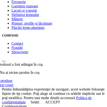
Feronerie
Garnituri etanşare
Lacuri si vopsele
Şlefuirea lemnului
Mânere
Praguri, profile şi lăcrimare
Placări lemn-aluminiu
COMPANIE
Contact
Noutăţi
Showroom
rodusul a fost adăugat în coş.
Nu ai niciun produs în coș.
produse
ezi coşul
Pentru îmbunătăţirea experienţei de navigare, acest website foloseşte
fişiere de tip cookie. Poţi alege să continui cu setările implicite sau le
poţi modifica. Pentru mai multe detalii accesează
Politica de
confidenţialitate
Setări
ACCEPT
Confidenţialitate