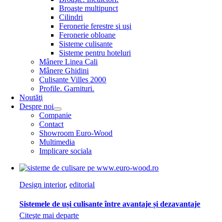
Broaşte multipunct
Cilindri
Feronerie ferestre şi uşi
Feronerie obloane
Sisteme culisante
Sisteme pentru hoteluri
Mânere Linea Cali
Mânere Ghidini
Culisante Villes 2000
Profile. Garnituri.
Noutăţi
Despre noi
Companie
Contact
Showroom Euro-Wood
Multimedia
Implicare sociala
Design interior
,
editorial
Sistemele de uși culisante între avantaje și dezavantaje
Citeşte mai departe