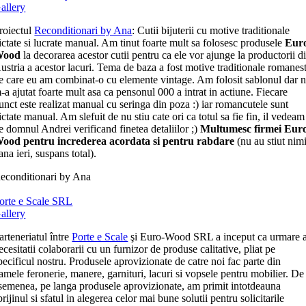
allery
roiectul
Reconditionari by Ana
: Cutii bijuterii cu motive traditionale
ictate si lucrate manual. Am tinut foarte mult sa folosesc produsele
Eur
Wood
la decorarea acestor cutii pentru ca ele vor ajunge la productorii d
ustria a acestor lacuri. Tema de baza a fost motive traditionale romanest
e care eu am combinat-o cu elemente vintage. Am folosit sablonul dar 
-a ajutat foarte mult asa ca pensonul 000 a intrat in actiune. Fiecare
unct este realizat manual cu seringa din poza :) iar romancutele sunt
ictate manual. Am slefuit de nu stiu cate ori ca totul sa fie fin, il vedeam
e domnul Andrei verificand finetea detaliilor ;)
Multumesc firmei Eur
ood pentru increderea acordata si pentru rabdare
(nu au stiut nim
ana ieri, suspans total).
econditionari by Ana
orte e Scale SRL
allery
arteneriatul între
Porte e Scale
şi Euro-Wood SRL a inceput ca urmare 
ecesitatii colaborarii cu un furnizor de produse calitative, pliat pe
pecificul nostru. Produsele aprovizionate de catre noi fac parte din
amele feronerie, manere, garnituri, lacuri si vopsele pentru mobilier. De
semenea, pe langa produsele aprovizionate, am primit intotdeauna
prijinul si sfatul in alegerea celor mai bune solutii pentru solicitarile