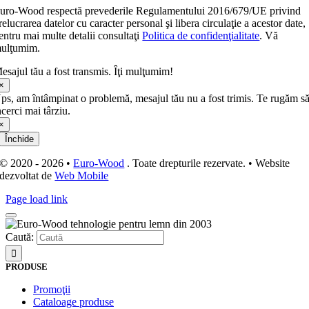
uro-Wood respectă prevederile Regulamentului 2016/679/UE privind
relucrarea datelor cu caracter personal şi libera circulaţie a acestor date,
entru mai multe detalii consultaţi
Politica de confidenţialitate
. Vă
ulţumim.
esajul tău a fost transmis. Îţi mulţumim!
×
ps, am întâmpinat o problemă, mesajul tău nu a fost trimis. Te rugăm s
ncerci mai târziu.
×
Închide
© 2020 - 2026 •
Euro-Wood
. Toate drepturile rezervate. • Website
dezvoltat de
Web Mobile
Page load link
Caută:
PRODUSE
Promoţii
Cataloage produse