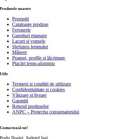
Produsele noastre
Promoţii
Cataloage produse
Feronerie
Garnituri etanşare
Lacuri si vopsele
Şlefuirea lemnului
Mânere
Praguri, profile şi lăcrimare
Placări lemn-aluminiu
Utile
Termeni şi condiţii de utilizare
Confidenţialitate şi cookies
Vânzare şi livrare
Garanţii
Returul produselor
ANPC – Protecţia consumatorului
Contactează-ne!
Podu Iloaiei, Judeţul Iaşi