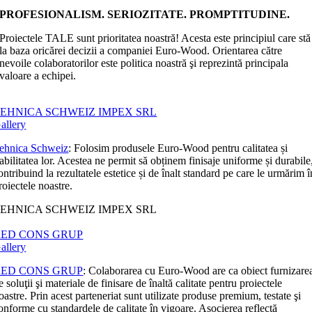
PROFESIONALISM. SERIOZITATE. PROMPTITUDINE.
Proiectele TALE sunt prioritatea noastră! Acesta este principiul care stă
la baza oricărei decizii a companiei Euro-Wood. Orientarea către
nevoile colaboratorilor este politica noastră şi reprezintă principala
valoare a echipei.
EHNICA SCHWEIZ IMPEX SRL
allery
ehnica Schweiz
: Folosim produsele Euro-Wood pentru calitatea și
iabilitatea lor. Acestea ne permit să obținem finisaje uniforme și durabile
ontribuind la rezultatele estetice și de înalt standard pe care le urmărim î
roiectele noastre.
EHNICA SCHWEIZ IMPEX SRL
RED CONS GRUP
allery
RED CONS GRUP
: Colaborarea cu Euro-Wood are ca obiect furnizare
e soluţii şi materiale de finisare de înaltă calitate pentru proiectele
oastre. Prin acest parteneriat sunt utilizate produse premium, testate şi
onforme cu standardele de calitate în vigoare. Asocierea reflectă