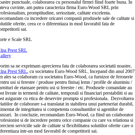
oastre punctuale, colaborarea cu personalul firmei fiind foarte buna. In
ateva cuvinte, am putea caracteriza firma Euro-Wood SRL prin
rofesionalism, promptitudine, seriozitate, calitate excelenta.
ecomandam cu incredere oricarei companii produsele sale de calitate si
olutiile oferite, ceea ce o diferentiaza in mod favorabil fata de
ompetitorii sai.
orte e Scale SRL
lpa Prest SRL
allery
orim sa ne exprimam aprecierea fata de colaborarea societatii noastre,
lpa Prest SRL
, cu societatea Euro-Wood SRL. Incepand din anul 2007
m ales sa colaboram cu societatea Euro-Wood, ca furnizor de feronerie
entru usi si ferestre / produse pentru finisaj lemn / profile de aluminiu /
arnituri de etansare pentru usi si ferestre / etc. Produsele comandate au
ost livrate in termenii de calitate, temporali si financiari prestabiliti si au
ost asigurate cu etica de deservire prompta si profesionala. Dezvoltarea
elatiilor de colaborare s-a translatat in stabilirea unui parteneriat durabil,
limentat de integritatea si competenta consultantilor si agentilor de
anzari. In concluzie, recomandam Euro-Wood, ca fiind un colaborator
rofesionist si de incredere pentru orice companie cu care va relationa si
preciem serviciile sale de calitate si flexibilitatea solutiilor oferite care o
iferentiaza intr-un mod favorabil de competitorii sai.