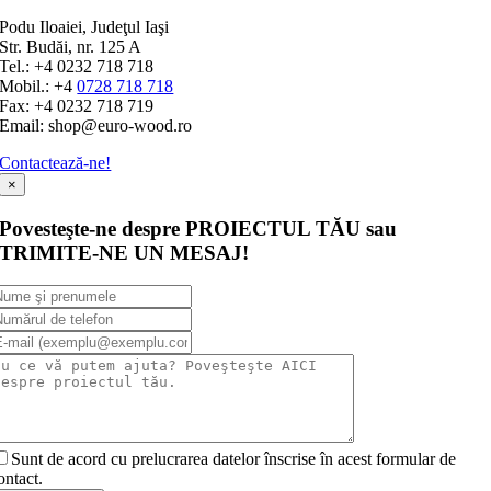
Podu Iloaiei, Judeţul Iaşi
Str. Budăi, nr. 125 A
Tel.: +4 0232 718 718
Mobil.: +4
0728 718 718
Fax: +4 0232 718 719
Email: shop@euro-wood.ro
Contactează-ne!
×
Povesteşte-ne despre PROIECTUL TĂU sau
TRIMITE-NE UN MESAJ!
Sunt de acord cu prelucrarea datelor înscrise în acest formular de
ontact.