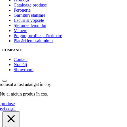
Cataloage produse
Feronerie
Garnituri etanşare
Lacuri si vopsele
Şlefuirea lemnului
Mânere
Praguri, profile şi lăcrimare
Placări lemn-aluminiu
COMPANIE
Contact
Noutăţi
Showroom
rodusul a fost adăugat în coş.
Nu ai niciun produs în coș.
produse
ezi coşul