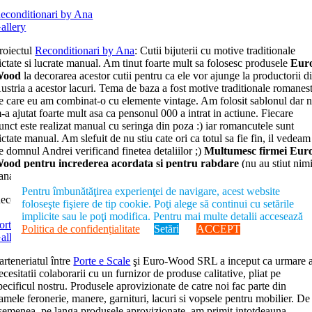
econditionari by Ana
allery
roiectul
Reconditionari by Ana
: Cutii bijuterii cu motive traditionale
ictate si lucrate manual. Am tinut foarte mult sa folosesc produsele
Eur
Wood
la decorarea acestor cutii pentru ca ele vor ajunge la productorii d
ustria a acestor lacuri. Tema de baza a fost motive traditionale romanest
e care eu am combinat-o cu elemente vintage. Am folosit sablonul dar 
-a ajutat foarte mult asa ca pensonul 000 a intrat in actiune. Fiecare
unct este realizat manual cu seringa din poza :) iar romancutele sunt
ictate manual. Am slefuit de nu stiu cate ori ca totul sa fie fin, il vedeam
e domnul Andrei verificand finetea detaliilor ;)
Multumesc firmei Eur
ood pentru increderea acordata si pentru rabdare
(nu au stiut nim
ana ieri, suspans total).
Pentru îmbunătăţirea experienţei de navigare, acest website
econditionari by Ana
foloseşte fişiere de tip cookie. Poţi alege să continui cu setările
implicite sau le poţi modifica. Pentru mai multe detalii accesează
orte e Scale SRL
Politica de confidenţialitate
Setări
ACCEPT
allery
arteneriatul între
Porte e Scale
şi Euro-Wood SRL a inceput ca urmare 
ecesitatii colaborarii cu un furnizor de produse calitative, pliat pe
pecificul nostru. Produsele aprovizionate de catre noi fac parte din
amele feronerie, manere, garnituri, lacuri si vopsele pentru mobilier. De
semenea, pe langa produsele aprovizionate, am primit intotdeauna