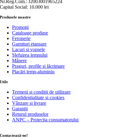
Nr.Reg.Com.: J2003001965224
Capital Social: 10.000 lei
Produsele noastre
Promoţii
Cataloage produse
Feronerie
Garnituri etanşare
Lacuri si vopsele
Şlefuirea lemnului
Mânere
Praguri, profile şi lăcrimare
Placări lemn-aluminiu
Utile
Termeni şi condiţii de utilizare
Confidenţialitate şi cookies
Vânzare şi livrare
Garanţii
Returul produselor
ANPC – Protecţia consumatorului
Contactează-ne!