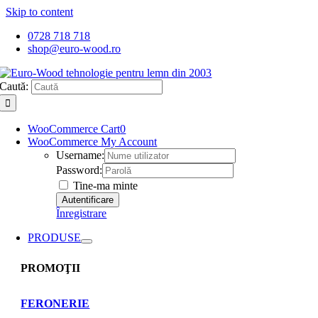
Skip to content
0728 718 718
shop@euro-wood.ro
Caută:
WooCommerce Cart
0
WooCommerce My Account
Username:
Password:
Tine-ma minte
Înregistrare
PRODUSE
PROMOŢII
FERONERIE