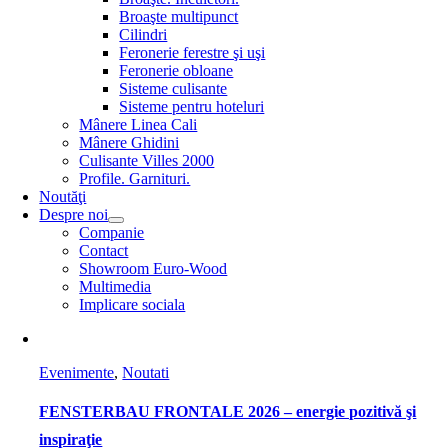
Broaşte multipunct
Cilindri
Feronerie ferestre şi uşi
Feronerie obloane
Sisteme culisante
Sisteme pentru hoteluri
Mânere Linea Cali
Mânere Ghidini
Culisante Villes 2000
Profile. Garnituri.
Noutăţi
Despre noi
Companie
Contact
Showroom Euro-Wood
Multimedia
Implicare sociala
Evenimente
,
Noutati
FENSTERBAU FRONTALE 2026 – energie pozitivă şi
inspiraţie