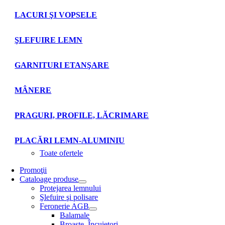
LACURI ŞI VOPSELE
ŞLEFUIRE LEMN
GARNITURI ETANŞARE
MÂNERE
PRAGURI, PROFILE, LĂCRIMARE
PLACĂRI LEMN-ALUMINIU
Toate ofertele
Promoţii
Cataloage produse
Protejarea lemnului
Şlefuire şi polisare
Feronerie AGB
Balamale
Broaşte. Încuietori.