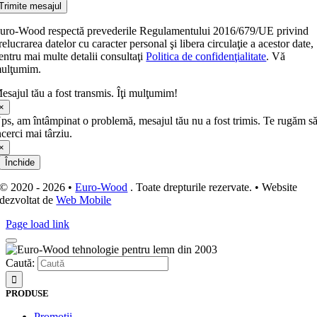
Trimite mesajul
uro-Wood respectă prevederile Regulamentului 2016/679/UE privind
relucrarea datelor cu caracter personal şi libera circulaţie a acestor date,
entru mai multe detalii consultaţi
Politica de confidenţialitate
. Vă
ulţumim.
esajul tău a fost transmis. Îţi mulţumim!
×
ps, am întâmpinat o problemă, mesajul tău nu a fost trimis. Te rugăm s
ncerci mai târziu.
×
Închide
© 2020 - 2026 •
Euro-Wood
. Toate drepturile rezervate. • Website
dezvoltat de
Web Mobile
Page load link
Caută:
PRODUSE
Promoţii