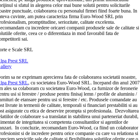
prijinul si sfatul in alegerea celor mai bune solutii pentru solicitarile
oastre punctuale, colaborarea cu personalul firmei fiind foarte buna. In
ateva cuvinte, am putea caracteriza firma Euro-Wood SRL prin
rofesionalism, promptitudine, seriozitate, calitate excelenta.
ecomandam cu incredere oricarei companii produsele sale de calitate si
olutiile oferite, ceea ce o diferentiaza in mod favorabil fata de
ompetitorii sai.
orte e Scale SRL
lpa Prest SRL
allery
orim sa ne exprimam aprecierea fata de colaborarea societatii noastre,
lpa Prest SRL
, cu societatea Euro-Wood SRL. Incepand din anul 2007
m ales sa colaboram cu societatea Euro-Wood, ca furnizor de feronerie
entru usi si ferestre / produse pentru finisaj lemn / profile de aluminiu /
arnituri de etansare pentru usi si ferestre / etc. Produsele comandate au
ost livrate in termenii de calitate, temporali si financiari prestabiliti si au
ost asigurate cu etica de deservire prompta si profesionala. Dezvoltarea
elatiilor de colaborare s-a translatat in stabilirea unui parteneriat durabil,
limentat de integritatea si competenta consultantilor si agentilor de
anzari. In concluzie, recomandam Euro-Wood, ca fiind un colaborator
rofesionist si de incredere pentru orice companie cu care va relationa si
preciem serviciile sale de calitate si flexibilitatea solutiilor oferite care o