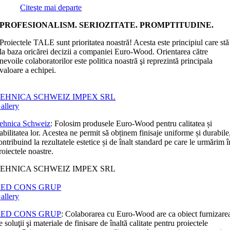
Citeşte mai departe
PROFESIONALISM. SERIOZITATE. PROMPTITUDINE.
Proiectele TALE sunt prioritatea noastră! Acesta este principiul care stă
la baza oricărei decizii a companiei Euro-Wood. Orientarea către
nevoile colaboratorilor este politica noastră şi reprezintă principala
valoare a echipei.
EHNICA SCHWEIZ IMPEX SRL
allery
ehnica Schweiz
: Folosim produsele Euro-Wood pentru calitatea și
iabilitatea lor. Acestea ne permit să obținem finisaje uniforme și durabile
ontribuind la rezultatele estetice și de înalt standard pe care le urmărim î
roiectele noastre.
EHNICA SCHWEIZ IMPEX SRL
RED CONS GRUP
allery
RED CONS GRUP
: Colaborarea cu Euro-Wood are ca obiect furnizare
e soluţii şi materiale de finisare de înaltă calitate pentru proiectele