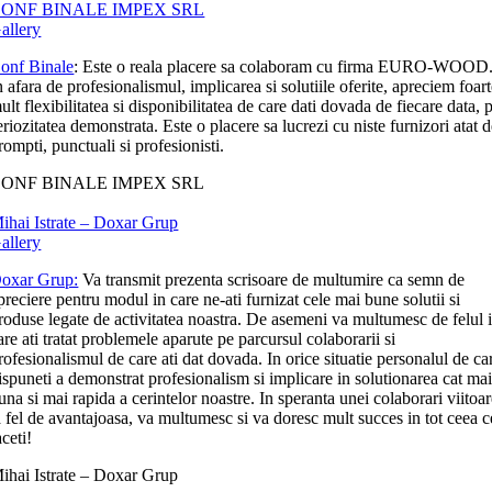
ONF BINALE IMPEX SRL
allery
onf Binale
: Este o reala placere sa colaboram cu firma EURO-WOOD
n afara de profesionalismul, implicarea si solutiile oferite, apreciem foar
ult flexibilitatea si disponibilitatea de care dati dovada de fiecare data, p
eriozitatea demonstrata. Este o placere sa lucrezi cu niste furnizori atat 
rompti, punctuali si profesionisti.
ONF BINALE IMPEX SRL
ihai Istrate – Doxar Grup
allery
oxar Grup:
Va transmit prezenta scrisoare de multumire ca semn de
preciere pentru modul in care ne-ati furnizat cele mai bune solutii si
roduse legate de activitatea noastra. De asemeni va multumesc de felul 
are ati tratat problemele aparute pe parcursul colaborarii si
rofesionalismul de care ati dat dovada. In orice situatie personalul de ca
ispuneti a demonstrat profesionalism si implicare in solutionarea cat ma
una si mai rapida a cerintelor noastre. In speranta unei colaborari viitoa
a fel de avantajoasa, va multumesc si va doresc mult succes in tot ceea c
aceti!
ihai Istrate – Doxar Grup