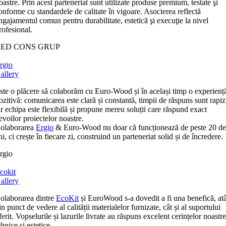
oastre. Prin acest parteneriat sunt utilizate produse premium, testate şi
onforme cu standardele de calitate în vigoare. Asocierea reflectă
ngajamentul comun pentru durabilitate, estetică şi execuţie la nivel
rofesional.
RED CONS GRUP
rgio
allery
ste o plăcere să colaborăm cu Euro-Wood și în același timp o experienț
ozitivă: comunicarea este clară și constantă, timpii de răspuns sunt rapiz
ar echipa este flexibilă și propune mereu soluții care răspund exact
evoilor proiectelor noastre.
olaborarea
Ergio
& Euro-Wood nu doar că funcționează de peste 20 d
ni, ci crește în fiecare zi, construind un parteneriat solid și de încredere.
rgio
cokit
allery
olaborarea dintre
EcoKit
și EuroWood s-a dovedit a fi una benefică, at
in punct de vedere al calității materialelor furnizate, cât și al suportului
ferit. Vopselurile și lazurile livrate au răspuns excelent cerințelor noastr
ehnice și estetice.