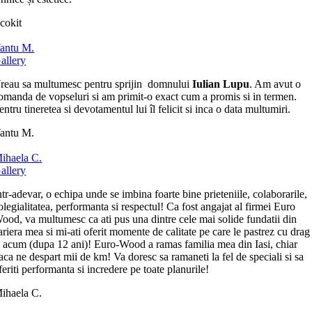
cokit
antu M.
allery
reau sa multumesc pentru sprijin domnului
Iulian Lupu
. Am avut o
omanda de vopseluri si am primit-o exact cum a promis si in termen.
entru tineretea si devotamentul lui îl felicit si inca o data multumiri.
antu M.
ihaela C.
allery
ntr-adevar, o echipa unde se imbina foarte bine prieteniile, colaborarile,
olegialitatea, performanta si respectul! Ca fost angajat al firmei Euro
ood, va multumesc ca ati pus una dintre cele mai solide fundatii din
ariera mea si mi-ati oferit momente de calitate pe care le pastrez cu drag
i acum (dupa 12 ani)! Euro-Wood a ramas familia mea din Iasi, chiar
aca ne despart mii de km! Va doresc sa ramaneti la fel de speciali si sa
feriti performanta si incredere pe toate planurile!
ihaela C.