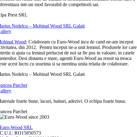
iferentiaza intr-un mod favorabil de competitorii sai.
lpa Prest SRL
arius Nedelcu – Mobinal Wood SRL Galati
allery
obinal Wood
: Colaboram cu Euro-Wood inca de cand ne-am inceput
ctivitatea, din 2012. Pentru inceput ne-a unit lemnul. Produsele lor care
ntretin si ajuta ca lemnul prelucrat de noi sa fie pus in valoare, in casele
amenilor. Desi distanta e mare, agentii Euro-Wood au reusit sa treaca
este acest lucru cu usurinta si sa mentina unita relatia de colaborare.
arius Nedelcu – Mobinal Wood SRL Galati
ancea Parchet
allery
ateriale foarte bune, lacuri, baituri, adezivi. O echipa foarte buna.
ancea Parchet
Euro-Wood SRL
C.U.I.: RO15850573