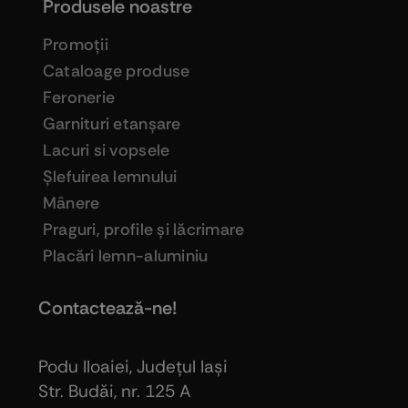
Produsele noastre
Promoţii
Cataloage produse
Feronerie
Garnituri etanşare
Lacuri si vopsele
Şlefuirea lemnului
Mânere
Praguri, profile şi lăcrimare
Placări lemn-aluminiu
Contactează-ne!
Podu Iloaiei, Judeţul Iaşi
Str. Budăi, nr. 125 A