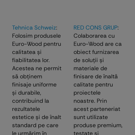
Tehnica Schweiz
:
RED CONS GRUP
:
Folosim produsele
Colaborarea cu
Euro-Wood pentru
Euro-Wood are ca
calitatea și
obiect furnizarea
fiabilitatea lor.
de soluţii şi
Acestea ne permit
materiale de
să obținem
finisare de înaltă
finisaje uniforme
calitate pentru
și durabile,
proiectele
contribuind la
noastre. Prin
rezultatele
acest parteneriat
estetice și de înalt
sunt utilizate
standard pe care
produse premium,
le urmărim în
testate şi