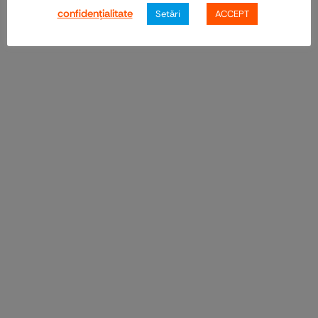
confidenţialitate
Setări
ACCEPT