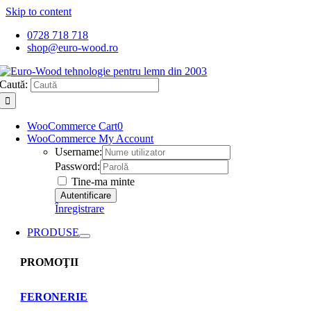
Skip to content
0728 718 718
shop@euro-wood.ro
Caută:
WooCommerce Cart
0
WooCommerce My Account
Username:
Password:
Tine-ma minte
Înregistrare
PRODUSE
PROMOŢII
FERONERIE