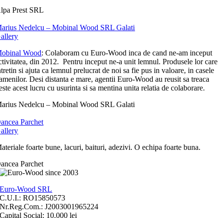
lpa Prest SRL
arius Nedelcu – Mobinal Wood SRL Galati
allery
obinal Wood
: Colaboram cu Euro-Wood inca de cand ne-am inceput
ctivitatea, din 2012. Pentru inceput ne-a unit lemnul. Produsele lor care
ntretin si ajuta ca lemnul prelucrat de noi sa fie pus in valoare, in casele
amenilor. Desi distanta e mare, agentii Euro-Wood au reusit sa treaca
este acest lucru cu usurinta si sa mentina unita relatia de colaborare.
arius Nedelcu – Mobinal Wood SRL Galati
ancea Parchet
allery
ateriale foarte bune, lacuri, baituri, adezivi. O echipa foarte buna.
ancea Parchet
Euro-Wood SRL
C.U.I.: RO15850573
Nr.Reg.Com.: J2003001965224
Capital Social: 10.000 lei