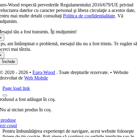
uro-Wood respectă prevederile Regulamentului 2016/679/UE privind
relucrarea datelor cu caracter personal şi libera circulaţie a acestor date,
entru mai multe detalii consultaţi
Politica de confidenţialitate
. Vă
ulţumim.
esajul tău a fost transmis. Îţi mulţumim!
×
ps, am întâmpinat o problemă, mesajul tău nu a fost trimis. Te rugăm s
ncerci mai târziu.
×
Închide
© 2020 - 2026 •
Euro-Wood
. Toate drepturile rezervate. • Website
dezvoltat de
Web Mobile
Page load link
rodusul a fost adăugat în coş.
Nu ai niciun produs în coș.
produse
ezi coşul
Pentru îmbunătăţirea experienţei de navigare, acest website foloseşte
fişiere de tip cookie. Poţi alege să continui cu setările implicite sau le