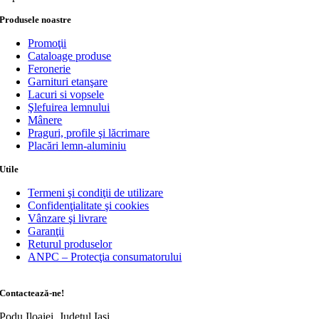
Produsele noastre
Promoţii
Cataloage produse
Feronerie
Garnituri etanşare
Lacuri si vopsele
Şlefuirea lemnului
Mânere
Praguri, profile şi lăcrimare
Placări lemn-aluminiu
Utile
Termeni şi condiţii de utilizare
Confidenţialitate şi cookies
Vânzare şi livrare
Garanţii
Returul produselor
ANPC – Protecţia consumatorului
Contactează-ne!
Podu Iloaiei, Judeţul Iaşi