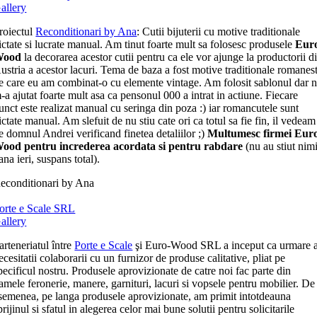
allery
roiectul
Reconditionari by Ana
: Cutii bijuterii cu motive traditionale
ictate si lucrate manual. Am tinut foarte mult sa folosesc produsele
Eur
Wood
la decorarea acestor cutii pentru ca ele vor ajunge la productorii d
ustria a acestor lacuri. Tema de baza a fost motive traditionale romanest
e care eu am combinat-o cu elemente vintage. Am folosit sablonul dar 
-a ajutat foarte mult asa ca pensonul 000 a intrat in actiune. Fiecare
unct este realizat manual cu seringa din poza :) iar romancutele sunt
ictate manual. Am slefuit de nu stiu cate ori ca totul sa fie fin, il vedeam
e domnul Andrei verificand finetea detaliilor ;)
Multumesc firmei Eur
ood pentru increderea acordata si pentru rabdare
(nu au stiut nim
ana ieri, suspans total).
econditionari by Ana
orte e Scale SRL
allery
arteneriatul între
Porte e Scale
şi Euro-Wood SRL a inceput ca urmare 
ecesitatii colaborarii cu un furnizor de produse calitative, pliat pe
pecificul nostru. Produsele aprovizionate de catre noi fac parte din
amele feronerie, manere, garnituri, lacuri si vopsele pentru mobilier. De
semenea, pe langa produsele aprovizionate, am primit intotdeauna
prijinul si sfatul in alegerea celor mai bune solutii pentru solicitarile