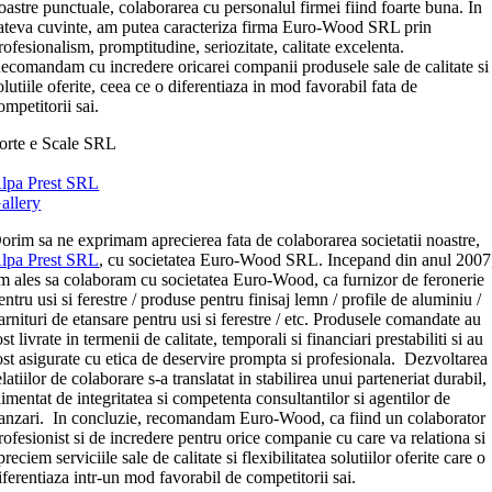
oastre punctuale, colaborarea cu personalul firmei fiind foarte buna. In
ateva cuvinte, am putea caracteriza firma Euro-Wood SRL prin
rofesionalism, promptitudine, seriozitate, calitate excelenta.
ecomandam cu incredere oricarei companii produsele sale de calitate si
olutiile oferite, ceea ce o diferentiaza in mod favorabil fata de
ompetitorii sai.
orte e Scale SRL
lpa Prest SRL
allery
orim sa ne exprimam aprecierea fata de colaborarea societatii noastre,
lpa Prest SRL
, cu societatea Euro-Wood SRL. Incepand din anul 2007
m ales sa colaboram cu societatea Euro-Wood, ca furnizor de feronerie
entru usi si ferestre / produse pentru finisaj lemn / profile de aluminiu /
arnituri de etansare pentru usi si ferestre / etc. Produsele comandate au
ost livrate in termenii de calitate, temporali si financiari prestabiliti si au
ost asigurate cu etica de deservire prompta si profesionala. Dezvoltarea
elatiilor de colaborare s-a translatat in stabilirea unui parteneriat durabil,
limentat de integritatea si competenta consultantilor si agentilor de
anzari. In concluzie, recomandam Euro-Wood, ca fiind un colaborator
rofesionist si de incredere pentru orice companie cu care va relationa si
preciem serviciile sale de calitate si flexibilitatea solutiilor oferite care o
iferentiaza intr-un mod favorabil de competitorii sai.