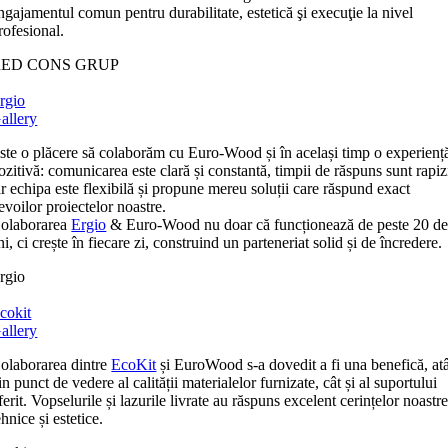
ngajamentul comun pentru durabilitate, estetică şi execuţie la nivel
rofesional.
RED CONS GRUP
rgio
allery
ste o plăcere să colaborăm cu Euro-Wood și în același timp o experienț
ozitivă: comunicarea este clară și constantă, timpii de răspuns sunt rapiz
ar echipa este flexibilă și propune mereu soluții care răspund exact
evoilor proiectelor noastre.
olaborarea
Ergio
& Euro-Wood nu doar că funcționează de peste 20 d
ni, ci crește în fiecare zi, construind un parteneriat solid și de încredere.
rgio
cokit
allery
olaborarea dintre
EcoKit
și EuroWood s-a dovedit a fi una benefică, at
in punct de vedere al calității materialelor furnizate, cât și al suportului
ferit. Vopselurile și lazurile livrate au răspuns excelent cerințelor noastr
ehnice și estetice.