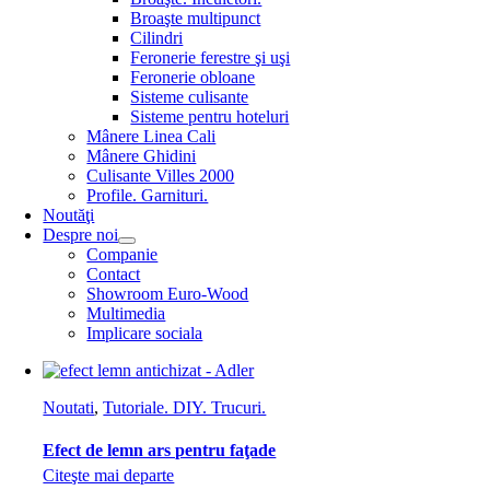
Broaşte multipunct
Cilindri
Feronerie ferestre şi uşi
Feronerie obloane
Sisteme culisante
Sisteme pentru hoteluri
Mânere Linea Cali
Mânere Ghidini
Culisante Villes 2000
Profile. Garnituri.
Noutăţi
Despre noi
Companie
Contact
Showroom Euro-Wood
Multimedia
Implicare sociala
Noutati
,
Tutoriale. DIY. Trucuri.
Efect de lemn ars pentru faţade
Citeşte mai departe