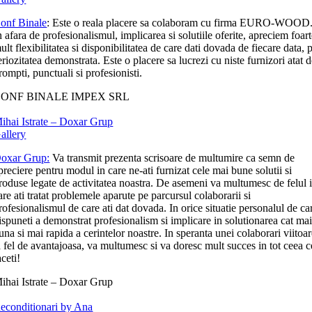
onf Binale
: Este o reala placere sa colaboram cu firma EURO-WOOD
n afara de profesionalismul, implicarea si solutiile oferite, apreciem foar
ult flexibilitatea si disponibilitatea de care dati dovada de fiecare data, p
eriozitatea demonstrata. Este o placere sa lucrezi cu niste furnizori atat 
rompti, punctuali si profesionisti.
ONF BINALE IMPEX SRL
ihai Istrate – Doxar Grup
allery
oxar Grup:
Va transmit prezenta scrisoare de multumire ca semn de
preciere pentru modul in care ne-ati furnizat cele mai bune solutii si
roduse legate de activitatea noastra. De asemeni va multumesc de felul 
are ati tratat problemele aparute pe parcursul colaborarii si
rofesionalismul de care ati dat dovada. In orice situatie personalul de ca
ispuneti a demonstrat profesionalism si implicare in solutionarea cat ma
una si mai rapida a cerintelor noastre. In speranta unei colaborari viitoa
a fel de avantajoasa, va multumesc si va doresc mult succes in tot ceea c
aceti!
ihai Istrate – Doxar Grup
econditionari by Ana