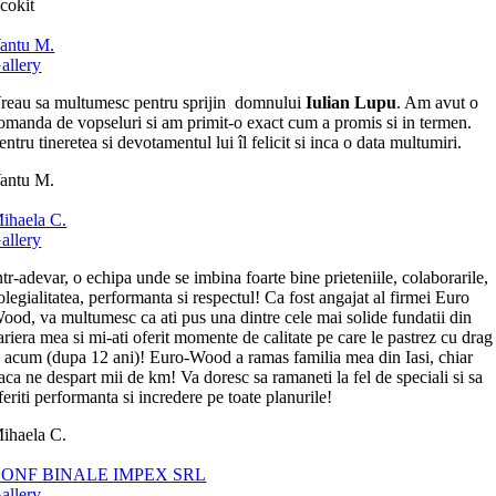
cokit
antu M.
allery
reau sa multumesc pentru sprijin domnului
Iulian Lupu
. Am avut o
omanda de vopseluri si am primit-o exact cum a promis si in termen.
entru tineretea si devotamentul lui îl felicit si inca o data multumiri.
antu M.
ihaela C.
allery
ntr-adevar, o echipa unde se imbina foarte bine prieteniile, colaborarile,
olegialitatea, performanta si respectul! Ca fost angajat al firmei Euro
ood, va multumesc ca ati pus una dintre cele mai solide fundatii din
ariera mea si mi-ati oferit momente de calitate pe care le pastrez cu drag
i acum (dupa 12 ani)! Euro-Wood a ramas familia mea din Iasi, chiar
aca ne despart mii de km! Va doresc sa ramaneti la fel de speciali si sa
feriti performanta si incredere pe toate planurile!
ihaela C.
ONF BINALE IMPEX SRL
allery