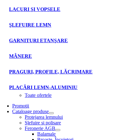
LACURI ŞI VOPSELE
ŞLEFUIRE LEMN
GARNITURI ETANŞARE
MÂNERE
PRAGURI, PROFILE, LĂCRIMARE
PLACĂRI LEMN-ALUMINIU
Toate ofertele
Promoţii
Cataloage produse
Protejarea lemnului
Şlefuire şi polisare
Feronerie AGB
Balamale
Broaşte. Încuietori.