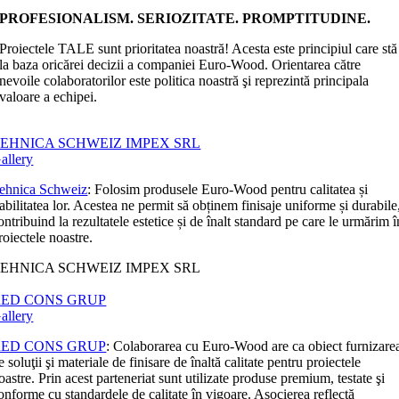
PROFESIONALISM. SERIOZITATE. PROMPTITUDINE.
Proiectele TALE sunt prioritatea noastră! Acesta este principiul care stă
la baza oricărei decizii a companiei Euro-Wood. Orientarea către
nevoile colaboratorilor este politica noastră şi reprezintă principala
valoare a echipei.
EHNICA SCHWEIZ IMPEX SRL
allery
ehnica Schweiz
: Folosim produsele Euro-Wood pentru calitatea și
iabilitatea lor. Acestea ne permit să obținem finisaje uniforme și durabile
ontribuind la rezultatele estetice și de înalt standard pe care le urmărim î
roiectele noastre.
EHNICA SCHWEIZ IMPEX SRL
RED CONS GRUP
allery
RED CONS GRUP
: Colaborarea cu Euro-Wood are ca obiect furnizare
e soluţii şi materiale de finisare de înaltă calitate pentru proiectele
oastre. Prin acest parteneriat sunt utilizate produse premium, testate şi
onforme cu standardele de calitate în vigoare. Asocierea reflectă