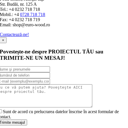
Str. Budăi, nr. 125 A
Tel.: +4 0232 718 718
Mobil.: +4
0728 718 718
Fax: +4 0232 718 719
Email: shop@euro-wood.ro
Contactează-ne!
×
Povesteşte-ne despre PROIECTUL TĂU sau
TRIMITE-NE UN MESAJ!
Sunt de acord cu prelucrarea datelor înscrise în acest formular de
ontact.
Trimite mesajul