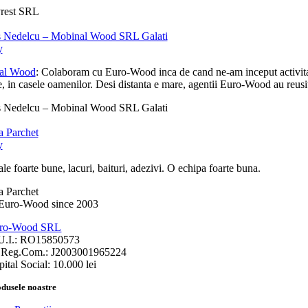
rest SRL
 Nedelcu – Mobinal Wood SRL Galati
y
al Wood
: Colaboram cu Euro-Wood inca de cand ne-am inceput activitatea
, in casele oamenilor. Desi distanta e mare, agentii Euro-Wood au reusit 
 Nedelcu – Mobinal Wood SRL Galati
 Parchet
y
le foarte bune, lacuri, baituri, adezivi. O echipa foarte buna.
 Parchet
ro-Wood SRL
U.I.: RO15850573
.Reg.Com.: J2003001965224
ital Social: 10.000 lei
dusele noastre