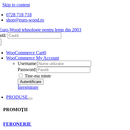
Skip to content
0728 718 718
shop@euro-wood.ro
ută:
WooCommerce Cart
0
WooCommerce My Account
Username:
Password:
Tine-ma minte
Înregistrare
PRODUSE
PROMOŢII
FERONERIE