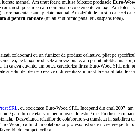
e si lucrate manual. Am tinut foarte mult sa folosesc produsele
Euro-Woo
ale romanesti pe care eu am combinat-o cu elemente vintage. Am folosit s
:) iar romancutele sunt pictate manual. Am slefuit de nu stiu cate ori ca 
ta si pentru rabdare
(nu au stiut nimic pana ieri, suspans total).
tii colaborarii cu un furnizor de produse calitative, pliat pe specificul
asemenea, pe langa produsele aprovizionate, am primit intotdeauna sprijin
una. In cateva cuvinte, am putea caracteriza firma Euro-Wood SRL prin pro
si solutiile oferite, ceea ce o diferentiaza in mod favorabil fata de com
Prest SRL
, cu societatea Euro-Wood SRL. Incepand din anul 2007, am a
iniu / garnituri de etansare pentru usi si ferestre / etc. Produsele comanda
sionala. Dezvoltarea relatiilor de colaborare s-a translatat in stabilirea un
ro-Wood, ca fiind un colaborator profesionist si de incredere pentru or
 favorabil de competitorii sai.