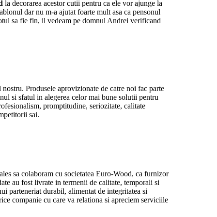
d
la decorarea acestor cutii pentru ca ele vor ajunge la
ablonul dar nu m-a ajutat foarte mult asa ca pensonul
totul sa fie fin, il vedeam pe domnul Andrei verificand
 nostru. Produsele aprovizionate de catre noi fac parte
ul si sfatul in alegerea celor mai bune solutii pentru
fesionalism, promptitudine, seriozitate, calitate
petitorii sai.
les sa colaboram cu societatea Euro-Wood, ca furnizor
te au fost livrate in termenii de calitate, temporali si
ui parteneriat durabil, alimentat de integritatea si
ice companie cu care va relationa si apreciem serviciile