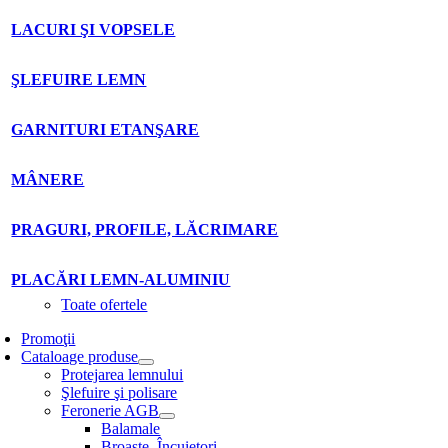
LACURI ŞI VOPSELE
ŞLEFUIRE LEMN
GARNITURI ETANŞARE
MÂNERE
PRAGURI, PROFILE, LĂCRIMARE
PLACĂRI LEMN-ALUMINIU
Toate ofertele
Promoţii
Cataloage produse
Protejarea lemnului
Şlefuire şi polisare
Feronerie AGB
Balamale
Broaşte. Încuietori.