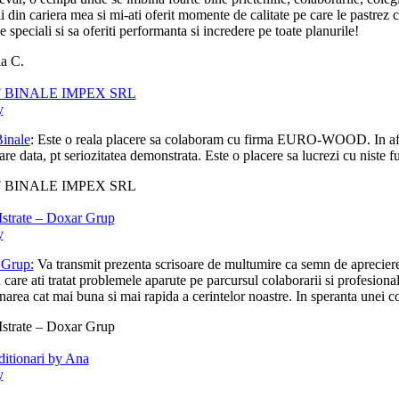
ii din cariera mea si mi-ati oferit momente de calitate pe care le pastr
de speciali si sa oferiti performanta si incredere pe toate planurile!
a C.
 BINALE IMPEX SRL
y
inale
: Este o reala placere sa colaboram cu firma EURO-WOOD. In afara d
are data, pt seriozitatea demonstrata. Este o placere sa lucrezi cu niste fu
 BINALE IMPEX SRL
Istrate – Doxar Grup
y
 Grup:
Va transmit prezenta scrisoare de multumire ca semn de apreciere 
n care ati tratat problemele aparute pe parcursul colaborarii si profesion
narea cat mai buna si mai rapida a cerintelor noastre. In speranta unei co
Istrate – Doxar Grup
itionari by Ana
y