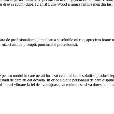
ez cu drag si acum (dupa 12 ani)! Euro-Wood a ramas familia mea din Iasi
e profesionalismul, implicarea si solutiile oferite, apreciem foarte mult
rnizori atat de prompti, punctuali si profesionisti.
pentru modul in care ne-ati furnizat cele mai bune solutii si produse l
alismul de care ati dat dovada. In orice situatie personalul de care dispun
laborari viitoare la fel de avantajoasa, va multumesc si va doresc mult su