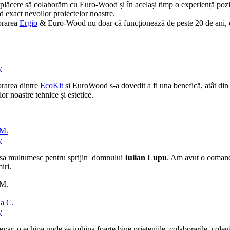
plăcere să colaborăm cu Euro-Wood și în același timp o experiență pozitiv
 exact nevoilor proiectelor noastre.
orarea
Ergio
& Euro-Wood nu doar că funcționează de peste 20 de ani, ci c
y
rarea dintre
EcoKit
și EuroWood s-a dovedit a fi una benefică, atât din pu
lor noastre tehnice și estetice.
 M.
y
sa multumesc pentru sprijin domnului
Iulian Lupu
. Am avut o comanda 
iri.
 M.
a C.
y
evar, o echipa unde se imbina foarte bine prieteniile, colaborarile, cole