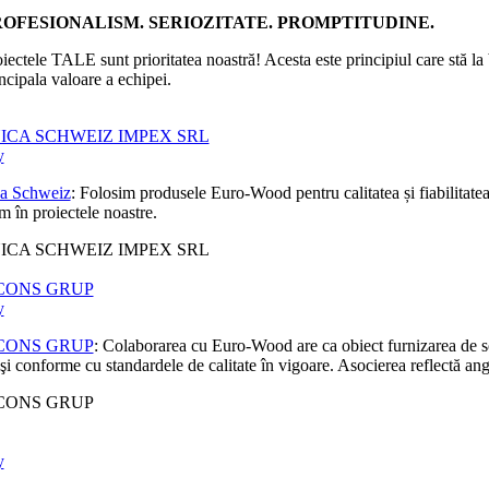
ROFESIONALISM. SERIOZITATE. PROMPTITUDINE.
iectele TALE sunt prioritatea noastră! Acesta este principiul care stă la
ncipala valoare a echipei.
ICA SCHWEIZ IMPEX SRL
y
a Schweiz
: Folosim produsele Euro-Wood pentru calitatea și fiabilitatea 
m în proiectele noastre.
ICA SCHWEIZ IMPEX SRL
CONS GRUP
y
CONS GRUP
: Colaborarea cu Euro-Wood are ca obiect furnizarea de solu
 şi conforme cu standardele de calitate în vigoare. Asocierea reflectă ang
CONS GRUP
y