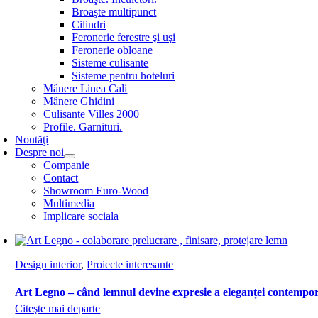
Broaşte multipunct
Cilindri
Feronerie ferestre şi uşi
Feronerie obloane
Sisteme culisante
Sisteme pentru hoteluri
Mânere Linea Cali
Mânere Ghidini
Culisante Villes 2000
Profile. Garnituri.
Noutăţi
Despre noi
Companie
Contact
Showroom Euro-Wood
Multimedia
Implicare sociala
Design interior
,
Proiecte interesante
Art Legno – când lemnul devine expresie a eleganței contempo
Citeşte mai departe