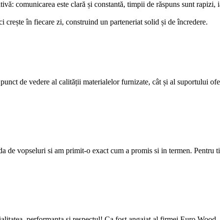
ă: comunicarea este clară și constantă, timpii de răspuns sunt rapizi, ia
rește în fiecare zi, construind un parteneriat solid și de încredere.
nct de vedere al calității materialelor furnizate, cât și al suportului ofer
de vopseluri si am primit-o exact cum a promis si in termen. Pentru tiner
gialitatea, performanta si respectul! Ca fost angajat al firmei Euro Wood