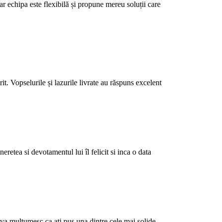
r echipa este flexibilă și propune mereu soluții care
it. Vopselurile și lazurile livrate au răspuns excelent
etea si devotamentul lui îl felicit si inca o data
, va multumesc ca ati pus una dintre cele mai solide