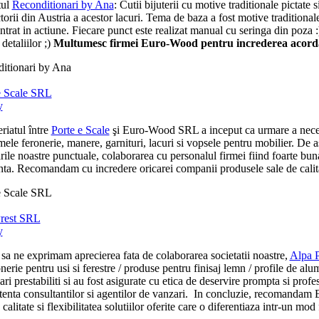
tul
Reconditionari by Ana
: Cutii bijuterii cu motive traditionale pictat
torii din Austria a acestor lacuri. Tema de baza a fost motive tradition
ntrat in actiune. Fiecare punct este realizat manual cu seringa din poza 
 detaliilor ;)
Multumesc firmei Euro-Wood pentru increderea acorda
itionari by Ana
e Scale SRL
y
riatul între
Porte e Scale
şi Euro-Wood SRL a inceput ca urmare a necesita
ele feronerie, manere, garnituri, lacuri si vopsele pentru mobilier. De 
arile noastre punctuale, colaborarea cu personalul firmei fiind foarte b
ta. Recomandam cu incredere oricarei companii produsele sale de calitate 
e Scale SRL
rest SRL
y
sa ne exprimam aprecierea fata de colaborarea societatii noastre,
Alpa 
nerie pentru usi si ferestre / produse pentru finisaj lemn / profile de alum
ari prestabiliti si au fost asigurate cu etica de deservire prompta si profe
enta consultantilor si agentilor de vanzari. In concluzie, recomandam Eu
 calitate si flexibilitatea solutiilor oferite care o diferentiaza intr-un mod