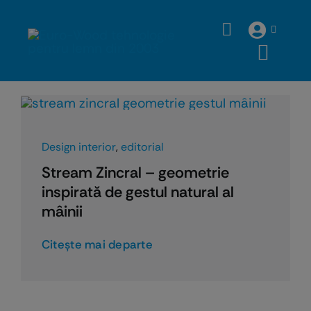
Skip
to
content
Design interior
,
editorial
Stream Zincral – geometrie
inspirată de gestul natural al
mâinii
Citeşte mai departe