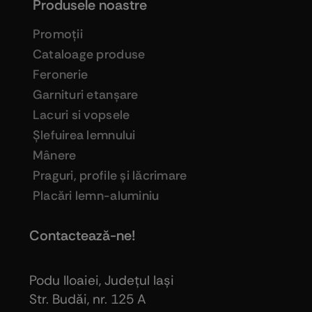
Produsele noastre
Promoţii
Cataloage produse
Feronerie
Garnituri etanşare
Lacuri si vopsele
Şlefuirea lemnului
Mânere
Praguri, profile şi lăcrimare
Placări lemn-aluminiu
Contactează-ne!
Podu Iloaiei, Judeţul Iaşi
Str. Budăi, nr. 125 A