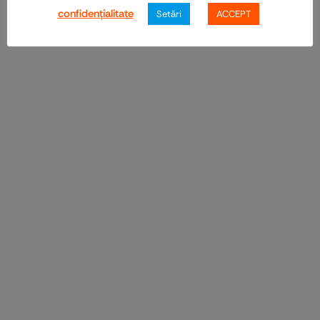
confidenţialitate
Setări
ACCEPT