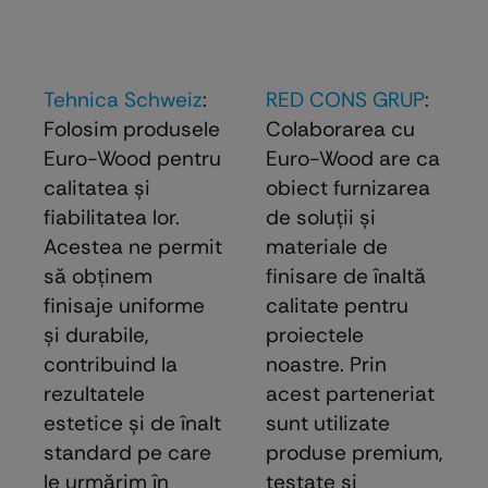
Tehnica Schweiz
:
RED CONS GRUP
:
Folosim produsele
Colaborarea cu
Euro-Wood pentru
Euro-Wood are ca
calitatea și
obiect furnizarea
fiabilitatea lor.
de soluţii şi
Acestea ne permit
materiale de
să obținem
finisare de înaltă
finisaje uniforme
calitate pentru
și durabile,
proiectele
contribuind la
noastre. Prin
rezultatele
acest parteneriat
estetice și de înalt
sunt utilizate
standard pe care
produse premium,
le urmărim în
testate şi